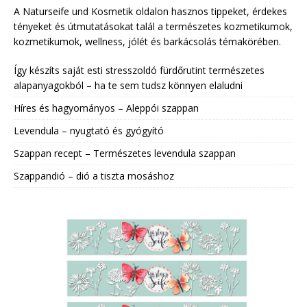
A Naturseife und Kosmetik oldalon hasznos tippeket, érdekes
tényeket és útmutatásokat talál a természetes kozmetikumok,
kozmetikumok, wellness, jólét és barkácsolás témakörében.
Így készíts saját esti stresszoldó fürdőrutint természetes
alapanyagokból – ha te sem tudsz könnyen elaludni
Híres és hagyományos – Aleppói szappan
Levendula – nyugtató és gyógyító
Szappan recept – Természetes levendula szappan
Szappandió – dió a tiszta mosáshoz