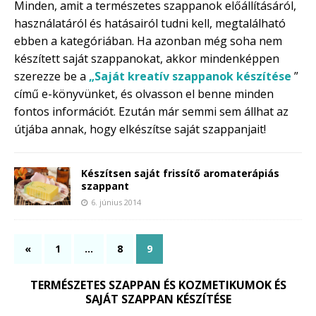
Minden, amit a természetes szappanok előállításáról,
használatáról és hatásairól tudni kell, megtalálható
ebben a kategóriában. Ha azonban még soha nem
készített saját szappanokat, akkor mindenképpen
szerezze be a
„Saját kreatív szappanok készítése
”
című e-könyvünket, és olvasson el benne minden
fontos információt. Ezután már semmi sem állhat az
útjába annak, hogy elkészítse saját szappanjait!
Készítsen saját frissítő aromaterápiás
szappant
6. június 2014
«
1
…
8
9
TERMÉSZETES SZAPPAN ÉS KOZMETIKUMOK ÉS
SAJÁT SZAPPAN KÉSZÍTÉSE