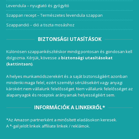
Levendula – nyugtató és gyógyító
Szappan recept – Természetes levendula szappan
Szappandió – dió a tiszta mosáshoz
BIZTONSÁGI UTASÍTÁSOK
Különösen szappankészítéskor mindig pontosan és gondosan kell
dolgoznia. Kérjük, kövesse a
biztonsági utasításokat
(kattintson)
.
A helyes munkamódszerekért és a saját biztonságáért azonban
mindenki maga felel, ezért személyi sérülésekért vagy anyagi
károkért nem vállalunk felelősséget. Nem vállalunk felelősséget az
alapanyagok és receptek arányainak helyességéért sem.
INFORMÁCIÓK A LINKEKRŐL*
*Az Amazon partnerként a minősített eladásokon keresek.
A *-gal jelölt linkek affiliate linkek / reklámok.