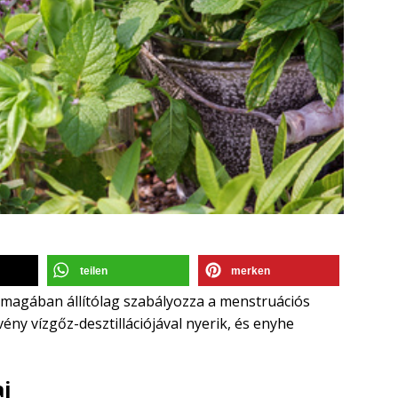
teilen
merken
a önmagában állítólag szabályozza a menstruációs
övény vízgőz-desztillációjával nyerik, és enyhe
aj