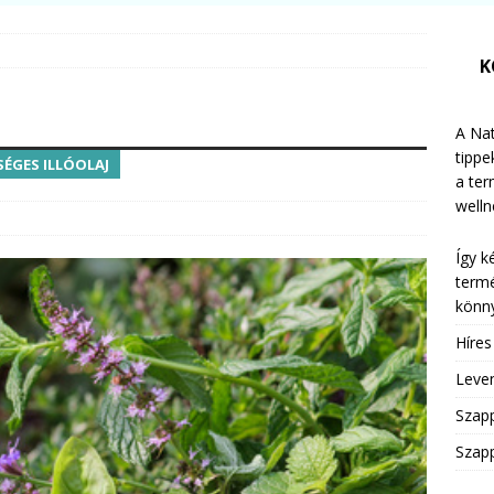
K
A Nat
tippe
SÉGES ILLÓOLAJ
a te
welln
Így k
termé
könny
Híre
Leven
Szap
Szapp