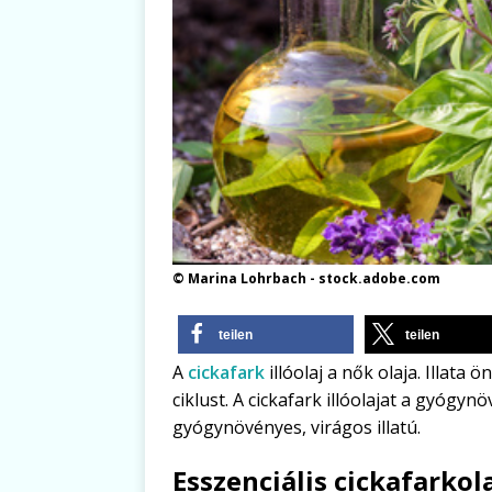
© Marina Lohrbach - stock.adobe.com
teilen
teilen
A
cickafark
illóolaj a nők olaja. Illat
ciklust. A cickafark illóolajat a gyógyn
gyógynövényes, virágos illatú.
Esszenciális cickafarkol