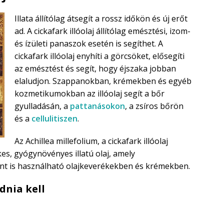
Illata állítólag átsegít a rossz időkön és új erőt
ad. A cickafark illóolaj állítólag emésztési, izom-
és ízületi panaszok esetén is segíthet. A
cickafark illóolaj enyhíti a görcsöket, elősegíti
az emésztést és segít, hogy éjszaka jobban
elaludjon. Szappanokban, krémekben és egyéb
kozmetikumokban az illóolaj segít a bőr
gyulladásán, a
pattanásokon
, a zsíros bőrön
és a
cellulitiszen
.
Az Achillea millefolium, a cickafark illóolaj
es, gyógynövényes illatú olaj, amely
nt is használható olajkeverékekben és krémekben.
dnia kell