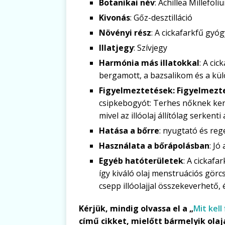
Botanikai név
: Achillea Millefoli
Kivonás
: Gőz-desztilláció
Növényi rész
: A cickafarkfű gy
Illatjegy
: Szívjegy
Harmónia más illatokkal
: A cic
bergamott, a bazsalikom és a kül
Figyelmeztetések: Figyelmezt
csipkebogyót: Terhes nőknek kerü
mivel az illóolaj állítólag serkenti 
Hatása a bőrre
: nyugtató és reg
Használata a bőrápolásban
: Jó
Egyéb hatóterületek
: A cickafa
így kiváló olaj menstruációs görcs
csepp illóolajjal összekeverhető,
Kérjük, mindig olvassa el a „
Mit kell
című cikket, mielőtt bármelyik olaj