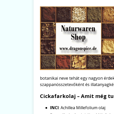
botanikai neve tehát egy nagyon érdek
szappanösszetevőként és illatanyagké
Cickafarkolaj – Amit még tu
INCI
: Achillea Millefolium olaj