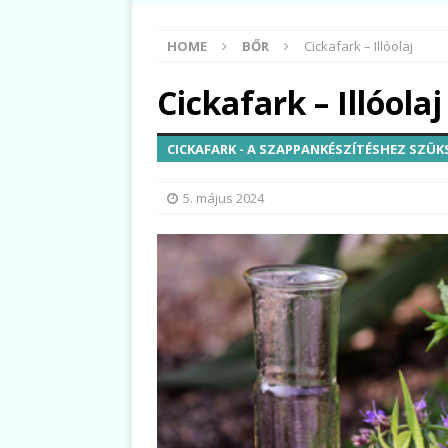
HOME
BŐR
Cickafark – Illóolaj
Cickafark – Illóolaj
CICKAFARK - A SZAPPANKÉSZÍTÉSHEZ SZÜK
5. május 2024