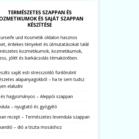
TERMÉSZETES SZAPPAN ÉS
OZMETIKUMOK ÉS SAJÁT SZAPPAN
KÉSZÍTÉSE
urseife und Kosmetik oldalon hasznos
ket, érdekes tényeket és útmutatásokat talál
rmészetes kozmetikumok, kozmetikumok,
ess, jólét és barkácsolás témakörében.
észíts saját esti stresszoldó fürdőrutint
szetes alapanyagokból – ha te sem tudsz
en elaludni
s és hagyományos – Aleppói szappan
dula – nyugtató és gyógyító
pan recept – Természetes levendula szappan
andió – dió a tiszta mosáshoz