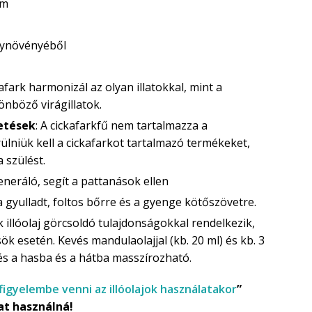
um
ógynövényéből
kafark harmonizál az olyan illatokkal, mint a
önböző virágillatok.
etések
: A cickafarkfű nem tartalmazza a
lniük kell a cickafarkot tartalmazó termékeket,
a szülést.
eneráló, segít a pattanások ellen
 a gyulladt, foltos bőrre és a gyenge kötőszövetre.
rk illóolaj görcsoldó tulajdonságokkal rendelkezik,
ök esetén. Kevés mandulaolajjal (kb. 20 ml) és kb. 3
 és a hasba és a hátba masszírozható.
 figyelembe venni az illóolajok használatakor
”
at használná!