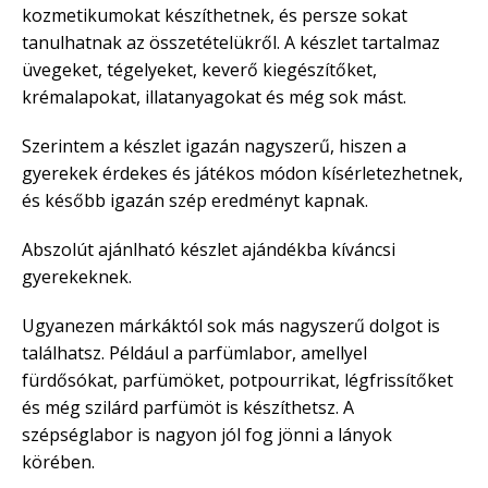
kozmetikumokat készíthetnek, és persze sokat
tanulhatnak az összetételükről. A készlet tartalmaz
üvegeket, tégelyeket, keverő kiegészítőket,
krémalapokat, illatanyagokat és még sok mást.
Szerintem a készlet igazán nagyszerű, hiszen a
gyerekek érdekes és játékos módon kísérletezhetnek,
és később igazán szép eredményt kapnak.
Abszolút ajánlható készlet ajándékba kíváncsi
gyerekeknek.
Ugyanezen márkáktól sok más nagyszerű dolgot is
találhatsz. Például a parfümlabor, amellyel
fürdősókat, parfümöket, potpourrikat, légfrissítőket
és még szilárd parfümöt is készíthetsz. A
szépséglabor is nagyon jól fog jönni a lányok
körében.