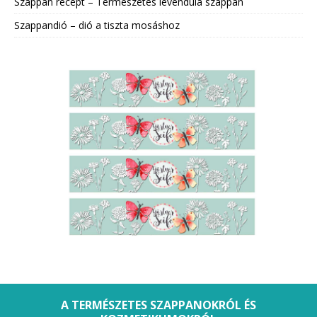
Szappan recept – Természetes levendula szappan
Szappandió – dió a tiszta mosáshoz
A TERMÉSZETES SZAPPANOKRÓL ÉS