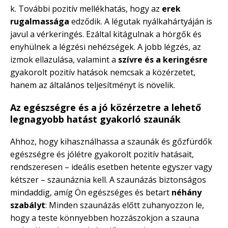
k. További pozitív mellékhatás, hogy az
erek
rugalmassága
edződik. A légutak nyálkahártyáján is
javul a vérkeringés. Ezáltal kitágulnak a hörgők és
enyhülnek a légzési nehézségek. A jobb légzés, az
izmok ellazulása, valamint a
szívre és a keringésre
gyakorolt pozitív hatások nemcsak a közérzetet,
hanem az általános teljesítményt is növelik.
Az egészségre és a jó közérzetre a lehető
legnagyobb hatást gyakorló szaunák
Ahhoz, hogy kihasználhassa a szaunák és gőzfürdők
egészségre és jólétre gyakorolt pozitív hatásait,
rendszeresen – ideális esetben hetente egyszer vagy
kétszer – szaunáznia kell. A szaunázás biztonságos
mindaddig, amíg Ön egészséges és betart
néhány
szabályt
: Minden szaunázás előtt zuhanyozzon le,
hogy a teste könnyebben hozzászokjon a szauna