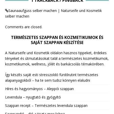
1 TRACKBACK / PINGBACK
Saunaaufguss selber machen | Naturseife und Kosmetik
selber machen
Comments are closed.
TERMÉSZETES SZAPPAN ÉS KOZMETIKUMOK ÉS
SAJÁT SZAPPAN KÉSZÍTÉSE
A Naturseife und Kosmetik oldalon hasznos tippeket, érdekes
tényeket és útmutatásokat talál a természetes kozmetikumok,
kozmetikumok, wellness, jólét és barkácsolás témakörében.
Így készíts saját esti stresszoldó fürdőrutint természetes
alapanyagokból – ha te sem tudsz könnyen elaludni
Híres és hagyományos – Aleppói szappan
Levendula – nyugtató és gyógyító
Szappan recept – Természetes levendula szappan
Szappandió – dió a tiszta mosáshoz