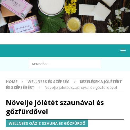
HOME
WELLNESS ÉS SZÉPSÉG
KEZELÉSEK A JÓLÉTÉRT
ÉS SZÉPSÉGÉRT
Növelje jólétét szaunával és gőzfürdővel
Növelje jólétét szaunával és
gőzfürdővel
WELLNESS OÁZIS SZAUNA ÉS GŐZFÜRDŐ