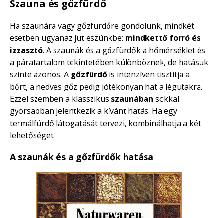
Szauna és gőzfürdő
Ha szaunára vagy gőzfürdőre gondolunk, mindkét
esetben ugyanaz jut eszünkbe:
mindkettő forró és
izzasztó
. A szaunák és a gőzfürdők a hőmérséklet és
a páratartalom tekintetében különböznek, de hatásuk
szinte azonos. A
gőzfürdő
is intenzíven tisztítja a
bőrt, a nedves gőz pedig jótékonyan hat a légutakra.
Ezzel szemben a klasszikus
szaunában
sokkal
gyorsabban jelentkezik a kívánt hatás. Ha egy
termálfürdő látogatását tervezi, kombinálhatja a két
lehetőséget.
A szaunák és a gőzfürdők hatása