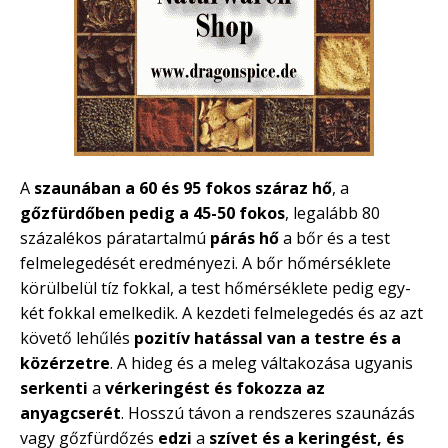
A
szaunában a 60 és 95 fokos száraz hő
, a
gőzfürdőben pedig a 45-50 fokos
, legalább 80
százalékos páratartalmú
párás hő
a bőr és a test
felmelegedését eredményezi. A bőr hőmérséklete
körülbelül tíz fokkal, a test hőmérséklete pedig egy-
két fokkal emelkedik. A kezdeti felmelegedés és az azt
követő lehűlés
pozitív hatással van a testre és a
közérzetre
. A hideg és a meleg váltakozása ugyanis
serkenti
a
vérkeringést és fokozza az
anyagcserét
. Hosszú távon a rendszeres szaunázás
vagy gőzfürdőzés
edzi
a
szívet és a keringést, és