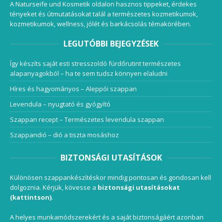
A Naturseife und Kosmetik oldalon hasznos tippeket, érdekes
tényeket és útmutatásokat talál a természetes kozmetikumok,
kozmetikumok, wellness, jólét és barkácsolás témakörében.
LEGUTÓBBI BEJEGYZÉSEK
Így készíts saját esti stresszoldó fürdőrutint természetes
alapanyagokból – ha te sem tudsz könnyen elaludni
Híres és hagyományos – Aleppói szappan
Levendula – nyugtató és gyógyító
Szappan recept – Természetes levendula szappan
Szappandió – dió a tiszta mosáshoz
BIZTONSÁGI UTASÍTÁSOK
Különösen szappankészítéskor mindig pontosan és gondosan kell
dolgoznia. Kérjük, kövesse a
biztonsági utasításokat
(kattintson)
.
A helyes munkamódszerekért és a saját biztonságáért azonban