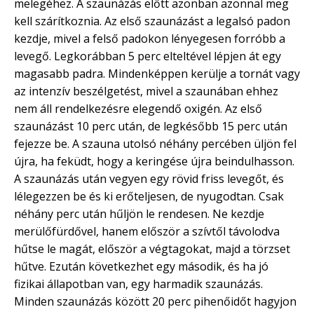
melegéhez. A szaunázás előtt azonban azonnal meg
kell szárítkoznia. Az első szaunázást a legalsó padon
kezdje, mivel a felső padokon lényegesen forróbb a
levegő. Legkorábban 5 perc elteltével lépjen át egy
magasabb padra. Mindenképpen kerülje a tornát vagy
az intenzív beszélgetést, mivel a szaunában ehhez
nem áll rendelkezésre elegendő oxigén. Az első
szaunázást 10 perc után, de legkésőbb 15 perc után
fejezze be. A szauna utolsó néhány percében üljön fel
újra, ha feküdt, hogy a keringése újra beindulhasson.
A szaunázás után vegyen egy rövid friss levegőt, és
lélegezzen be és ki erőteljesen, de nyugodtan. Csak
néhány perc után hűljön le rendesen. Ne kezdje
merülőfürdővel, hanem először a szívtől távolodva
hűtse le magát, először a végtagokat, majd a törzset
hűtve. Ezután következhet egy második, és ha jó
fizikai állapotban van, egy harmadik szaunázás.
Minden szaunázás között 20 perc pihenőidőt hagyjon