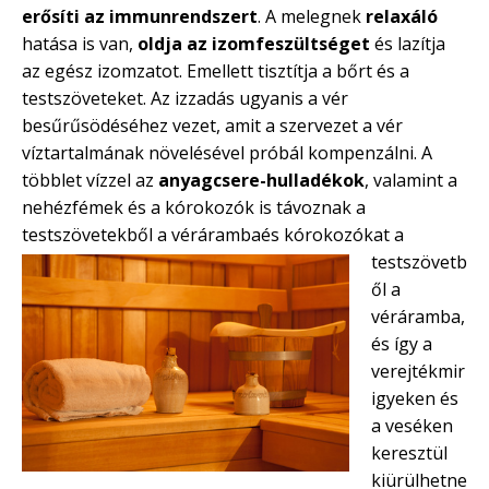
erősíti az immunrendszert
. A melegnek
relaxáló
hatása is van,
oldja az
izomfeszültséget
és lazítja
az egész izomzatot. Emellett tisztítja a bőrt és a
testszöveteket. Az izzadás ugyanis a vér
besűrűsödéséhez vezet, amit a szervezet a vér
víztartalmának növelésével próbál kompenzálni. A
többlet vízzel az
anyagcsere-hulladékok
, valamint a
nehézfémek és a kórokozók is távoznak a
testszövetekből a véráramba
és kórokozókat a
testszövetb
ől a
véráramba,
és így a
verejtékmir
igyeken és
a veséken
keresztül
kiürülhetne