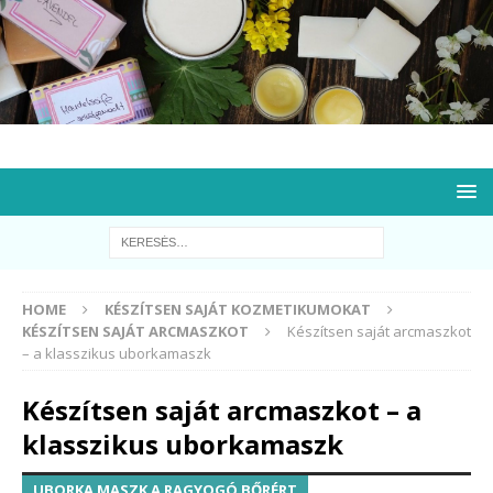
HOME
KÉSZÍTSEN SAJÁT KOZMETIKUMOKAT
KÉSZÍTSEN SAJÁT ARCMASZKOT
Készítsen saját arcmaszkot
– a klasszikus uborkamaszk
Készítsen saját arcmaszkot – a
klasszikus uborkamaszk
UBORKA MASZK A RAGYOGÓ BŐRÉRT