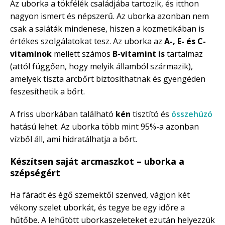
Az uborka a tökfélék családjába tartozik, és itthon
nagyon ismert és népszerű. Az uborka azonban nem
csak a saláták mindenese, hiszen a kozmetikában is
értékes szolgálatokat tesz. Az uborka az
A-, E- és C-
vitaminok
mellett számos
B-vitamint
is
tartalmaz
(attól függően, hogy melyik államból származik),
amelyek tiszta arcbőrt biztosíthatnak és gyengéden
feszesíthetik a bőrt.
A friss uborkában található
kén
tisztító és
összehúzó
hatású lehet. Az uborka több mint 95%-a azonban
vízből áll, ami hidratálhatja a bőrt.
Készítsen saját arcmaszkot – uborka a
szépségért
Ha fáradt és égő szemektől szenved, vágjon két
vékony szelet uborkát, és tegye be egy időre a
hűtőbe. A lehűtött uborkaszeleteket ezután helyezzük