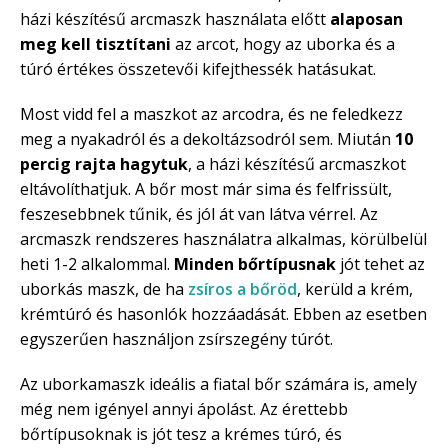
házi készítésű arcmaszk használata előtt
alaposan
meg kell tisztítani
az arcot, hogy az uborka és a
túró értékes összetevői kifejthessék hatásukat.
Most vidd fel a maszkot az arcodra, és ne feledkezz
meg a nyakadról és a dekoltázsodról sem. Miután
10
percig rajta hagytuk
, a házi készítésű arcmaszkot
eltávolíthatjuk. A bőr most már sima és felfrissült,
feszesebbnek tűnik, és jól át van látva vérrel. Az
arcmaszk rendszeres használatra alkalmas, körülbelül
heti 1-2 alkalommal.
Minden bőrtípusnak
jót tehet az
uborkás maszk, de ha
zsíros a bőröd
, kerüld a krém,
krémtúró és hasonlók hozzáadását. Ebben az esetben
egyszerűen használjon zsírszegény túrót.
Az uborkamaszk ideális a fiatal bőr számára is, amely
még nem igényel annyi ápolást. Az érettebb
bőrtípusoknak is jót tesz a krémes túró, és