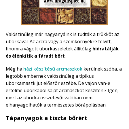
Valószínűleg már nagyanyáink is tudták a trükköt az
uborkával: Az arcra vagy a szemkörnyékre felvitt,
finomra vágott uborkaszeletek állítólag
hidratálják
és élénkítik a fáradt bőrt
.
Még ha
házi készítésű arcmaszkok
kerülnek szóba, a
legtöbb embernek valószínűleg a tipikus
uborkamaszk jut először eszébe. De vajon van-e
értelme uborkából saját arcmaszkot készíteni? Igen,
mert az uborka összetevői valóban nem
elhanyagolhatók a természetes bőrápolásban.
Tápanyagok a tiszta bőrért