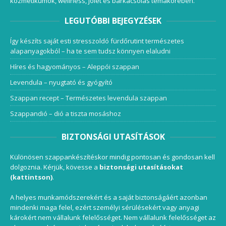
kozmetikumok, wellness, jólét és barkácsolás témakörében.
LEGUTÓBBI BEJEGYZÉSEK
Így készíts saját esti stresszoldó fürdőrutint természetes
alapanyagokból – ha te sem tudsz könnyen elaludni
Híres és hagyományos – Aleppói szappan
Levendula – nyugtató és gyógyító
Szappan recept – Természetes levendula szappan
Szappandió – dió a tiszta mosáshoz
BIZTONSÁGI UTASÍTÁSOK
Különösen szappankészítéskor mindig pontosan és gondosan kell
dolgoznia. Kérjük, kövesse a
biztonsági utasításokat
(kattintson)
.
A helyes munkamódszerekért és a saját biztonságáért azonban
mindenki maga felel, ezért személyi sérülésekért vagy anyagi
károkért nem vállalunk felelősséget. Nem vállalunk felelősséget az