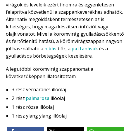
virágok és leveleik ezért finomra és egyenletesen
felaprítva közvetlenül a szappankeverékhez adhatók.
Alternatív megoldásként természetesen az is
lehetséges, hogy maga készítsen infúziót vagy
olajkivonatot. Mivel a körömvirág gyulladáscsökkentő
és fertőtlenítő hatású, a körömvirágszappan nagyon
jól használható a
hibás
bőr, a
pattanások
és a
gyulladásos bőrbetegségek kezelésére.
A legutóbbi körömvirág szappanomat a
következőképpen illatosítottam:
3 rész vérnarancs illóolaj
2 rész
palmarosa
illóolaj
1 rész rózsa illóolaj
1 rész ylang ylang illóolaj