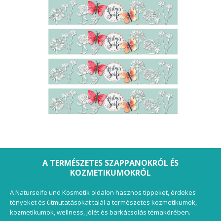
A TERMÉSZETES SZAPPANOKRÓL ÉS
KOZMETIKUMOKRÓL
A Naturseife und Kosmetik oldalon hasznos tippeket, érdekes
tényeket és útmutatásokat talál a természetes kozmetikumok,
kozmetikumok, wellness, jólét és barkácsolás témakörében.