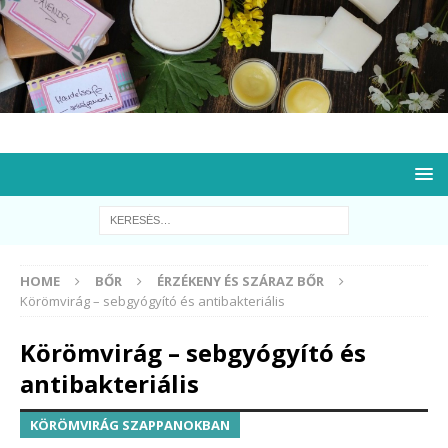
HOME
BŐR
ÉRZÉKENY ÉS SZÁRAZ BŐR
Körömvirág – sebgyógyító és antibakteriális
Körömvirág – sebgyógyító és
antibakteriális
KÖRÖMVIRÁG SZAPPANOKBAN