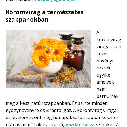
Körömvirág a természetes
szappanokban
A
körömvirág
virága azon
kevés
növényi
részek
egyike,
amelyek
nem
barnulnak
meg a kész natúr szappanban. Ez szinte minden
gyógynövényre és virágra igaz. A körömvirág virágai
és levelei viszont még hónapokkal a szappankészítés
után is megőrzik gyönyörű,
gazdag sárga
színüket. A