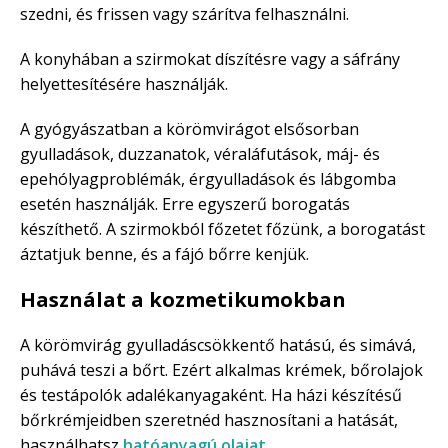
szedni, és frissen vagy szárítva felhasználni.
A konyhában a szirmokat díszítésre vagy a sáfrány
helyettesítésére használják.
A gyógyászatban a körömvirágot elsősorban
gyulladások, duzzanatok, véraláfutások, máj- és
epehólyagproblémák, érgyulladások és lábgomba
esetén használják. Erre egyszerű borogatás
készíthető. A szirmokból főzetet főzünk, a borogatást
áztatjuk benne, és a fájó bőrre kenjük.
Használat a kozmetikumokban
A körömvirág gyulladáscsökkentő hatású, és simává,
puhává teszi a bőrt. Ezért alkalmas krémek, bőrolajok
és testápolók adalékanyagaként. Ha házi készítésű
bőrkrémjeidben szeretnéd hasznosítani a hatását,
használhatsz
hatóanyagú olajat
.