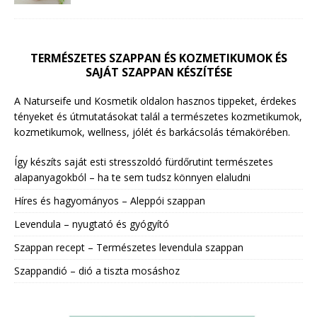
TERMÉSZETES SZAPPAN ÉS KOZMETIKUMOK ÉS
SAJÁT SZAPPAN KÉSZÍTÉSE
A Naturseife und Kosmetik oldalon hasznos tippeket, érdekes
tényeket és útmutatásokat talál a természetes kozmetikumok,
kozmetikumok, wellness, jólét és barkácsolás témakörében.
Így készíts saját esti stresszoldó fürdőrutint természetes
alapanyagokból – ha te sem tudsz könnyen elaludni
Híres és hagyományos – Aleppói szappan
Levendula – nyugtató és gyógyító
Szappan recept – Természetes levendula szappan
Szappandió – dió a tiszta mosáshoz