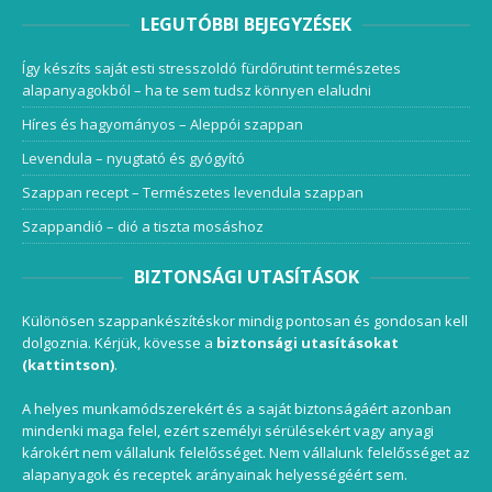
LEGUTÓBBI BEJEGYZÉSEK
Így készíts saját esti stresszoldó fürdőrutint természetes
alapanyagokból – ha te sem tudsz könnyen elaludni
Híres és hagyományos – Aleppói szappan
Levendula – nyugtató és gyógyító
Szappan recept – Természetes levendula szappan
Szappandió – dió a tiszta mosáshoz
BIZTONSÁGI UTASÍTÁSOK
Különösen szappankészítéskor mindig pontosan és gondosan kell
dolgoznia. Kérjük, kövesse a
biztonsági utasításokat
(kattintson)
.
A helyes munkamódszerekért és a saját biztonságáért azonban
mindenki maga felel, ezért személyi sérülésekért vagy anyagi
károkért nem vállalunk felelősséget. Nem vállalunk felelősséget az
alapanyagok és receptek arányainak helyességéért sem.