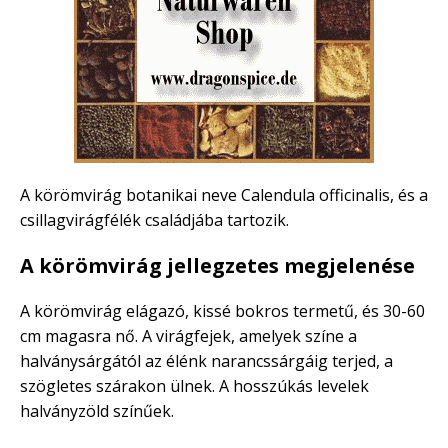
A körömvirág botanikai neve Calendula officinalis, és a
csillagvirágfélék családjába tartozik.
A körömvirág jellegzetes megjelenése
A körömvirág elágazó, kissé bokros termetű, és 30-60
cm magasra nő. A virágfejek, amelyek színe a
halványsárgától az élénk narancssárgáig terjed, a
szögletes szárakon ülnek. A hosszúkás levelek
halványzöld színűek.