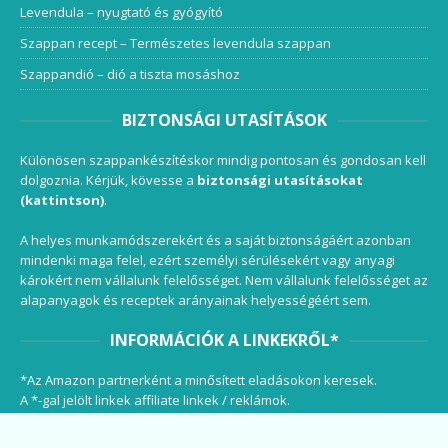
Levendula – nyugtató és gyógyító
Szappan recept – Természetes levendula szappan
Szappandió – dió a tiszta mosáshoz
BIZTONSÁGI UTASÍTÁSOK
Különösen szappankészítéskor mindig pontosan és gondosan kell
dolgoznia. Kérjük, kövesse a
biztonsági utasításokat
(kattintson)
.
A helyes munkamódszerekért és a saját biztonságáért azonban
mindenki maga felel, ezért személyi sérülésekért vagy anyagi
károkért nem vállalunk felelősséget. Nem vállalunk felelősséget az
alapanyagok és receptek arányainak helyességéért sem.
INFORMÁCIÓK A LINKEKRŐL*
*Az Amazon partnerként a minősített eladásokon keresek.
A *-gal jelölt linkek affiliate linkek / reklámok.