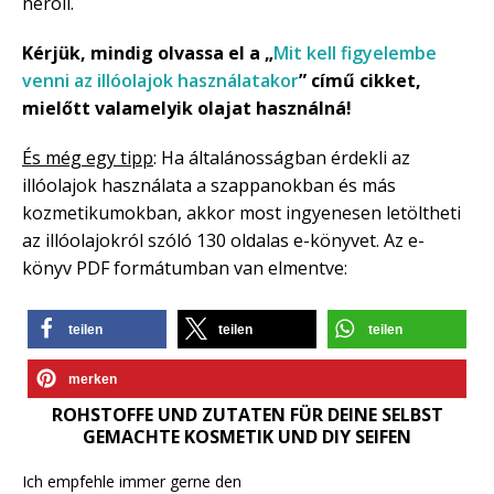
neroli.
Kérjük, mindig olvassa el a „
Mit kell figyelembe
venni az illóolajok használatakor
” című cikket,
mielőtt valamelyik olajat használná!
És még egy tipp
: Ha általánosságban érdekli az
illóolajok használata a szappanokban és más
kozmetikumokban, akkor most ingyenesen letöltheti
az illóolajokról szóló 130 oldalas e-könyvet. Az e-
könyv PDF formátumban van elmentve:
teilen
teilen
teilen
merken
ROHSTOFFE UND ZUTATEN FÜR DEINE SELBST
GEMACHTE KOSMETIK UND DIY SEIFEN
Ich empfehle immer gerne den