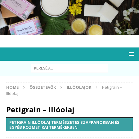
HOME
ÖSSZETEVŐK
ILLÓOLAJOK
Petigrain –
Illóolaj
Petigrain – Illóolaj
PETIGRAIN ILLÓOLAJ TERMÉSZETES SZAPPANOKBAN ÉS
EGYÉB KOZMETIKAI TERMÉKEKBEN