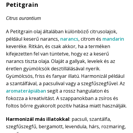
Petitgrain
Citrus aurantium
A Petitgrain olaj általában különböző citrusolajok,
például keserű narancs,
narancs
, citrom és
mandarin
keveréke. Ritkán, és csak akkor, ha a terméken
kifejezetten fel van tüntetve, hogy ez a keserű
narancs tiszta olaja. Olaját a gallyak, levelek és az
éretlen gyümölcsök desztillálásával nyerik.
Gyümölcsös, friss és fanyar illatú. Harmonizál például
a szantálfával, a pacsulival vagy a szegfűszegfűvel. Az
aromaterápiában
segít a rossz hangulaton és
fokozza a kreativitást. A szappanokban a zsíros és
foltos bőrre gyakorolt pozitív hatása miatt használják.
Harmonizál más illatokkal
: pacsuli, szantálfa,
szegfűszegfű, bergamott, levendula, hárs, rozmaring,