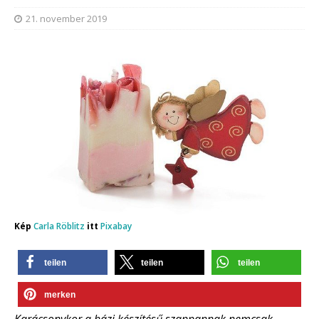
21. november 2019
Kép
Carla Röblitz
itt
Pixabay
teilen
teilen
teilen
merken