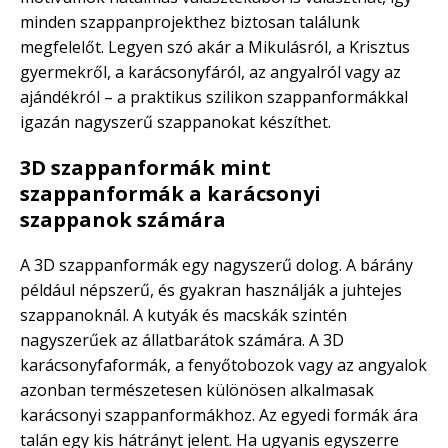
minden szappanprojekthez biztosan találunk
megfelelőt. Legyen szó akár a Mikulásról, a Krisztus
gyermekről, a karácsonyfáról, az angyalról vagy az
ajándékról – a praktikus szilikon szappanformákkal
igazán nagyszerű szappanokat készíthet.
3D szappanformák mint
szappanformák a karácsonyi
szappanok számára
A 3D szappanformák egy nagyszerű dolog. A bárány
például népszerű, és gyakran használják a juhtejes
szappanoknál. A kutyák és macskák szintén
nagyszerűek az állatbarátok számára. A 3D
karácsonyfaformák, a fenyőtobozok vagy az angyalok
azonban természetesen különösen alkalmasak
karácsonyi szappanformákhoz. Az egyedi formák ára
talán egy kis hátrányt jelent. Ha ugyanis egyszerre