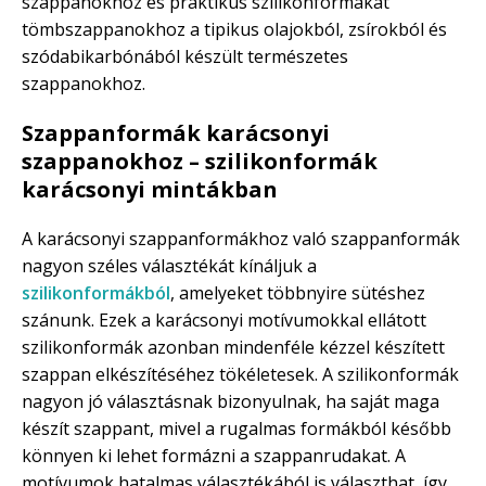
szappanokhoz és praktikus szilikonformákat
tömbszappanokhoz a tipikus olajokból, zsírokból és
szódabikarbónából készült természetes
szappanokhoz.
Szappanformák karácsonyi
szappanokhoz – szilikonformák
karácsonyi mintákban
A karácsonyi szappanformákhoz való szappanformák
nagyon széles választékát kínáljuk a
szilikonformákból
, amelyeket többnyire sütéshez
szánunk. Ezek a karácsonyi motívumokkal ellátott
szilikonformák azonban mindenféle kézzel készített
szappan elkészítéséhez tökéletesek. A szilikonformák
nagyon jó választásnak bizonyulnak, ha saját maga
készít szappant, mivel a rugalmas formákból később
könnyen ki lehet formázni a szappanrudakat. A
motívumok hatalmas választékából is választhat, így