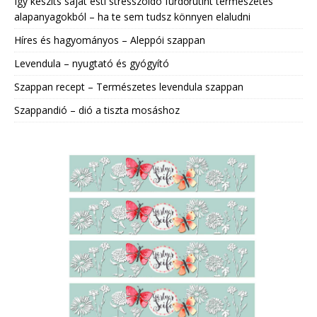
Így készíts saját esti stresszoldó fürdőrutint természetes
alapanyagokból – ha te sem tudsz könnyen elaludni
Híres és hagyományos – Aleppói szappan
Levendula – nyugtató és gyógyító
Szappan recept – Természetes levendula szappan
Szappandió – dió a tiszta mosáshoz