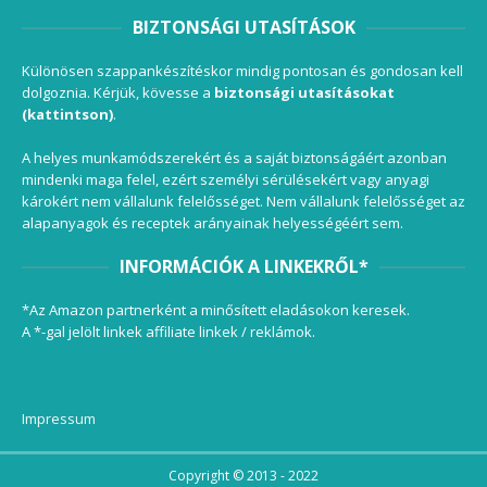
BIZTONSÁGI UTASÍTÁSOK
Különösen szappankészítéskor mindig pontosan és gondosan kell
dolgoznia. Kérjük, kövesse a
biztonsági utasításokat
(kattintson)
.
A helyes munkamódszerekért és a saját biztonságáért azonban
mindenki maga felel, ezért személyi sérülésekért vagy anyagi
károkért nem vállalunk felelősséget. Nem vállalunk felelősséget az
alapanyagok és receptek arányainak helyességéért sem.
INFORMÁCIÓK A LINKEKRŐL*
*Az Amazon partnerként a minősített eladásokon keresek.
A *-gal jelölt linkek affiliate linkek / reklámok.
Impressum
Copyright © 2013 - 2022