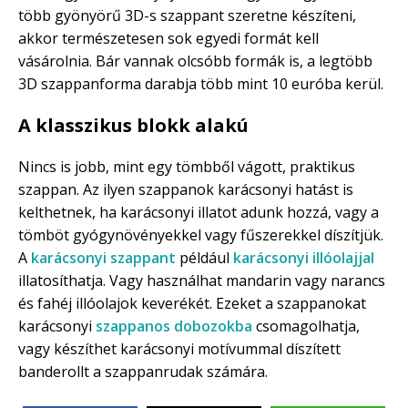
több gyönyörű 3D-s szappant szeretne készíteni,
akkor természetesen sok egyedi formát kell
vásárolnia. Bár vannak olcsóbb formák is, a legtöbb
3D szappanforma darabja több mint 10 euróba kerül.
A klasszikus blokk alakú
Nincs is jobb, mint egy tömbből vágott, praktikus
szappan. Az ilyen szappanok karácsonyi hatást is
kelthetnek, ha karácsonyi illatot adunk hozzá, vagy a
tömböt gyógynövényekkel vagy fűszerekkel díszítjük.
A
karácsonyi szappant
például
karácsonyi illóolajjal
illatosíthatja. Vagy használhat mandarin vagy narancs
és fahéj illóolajok keverékét. Ezeket a szappanokat
karácsonyi
szappanos dobozokba
csomagolhatja,
vagy készíthet karácsonyi motívummal díszített
banderollt a szappanrudak számára.