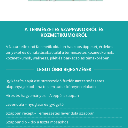
A TERMÉSZETES SZAPPANOKRÓL ÉS
KOZMETIKUMOKRÓL
A Naturseife und Kosmetik oldalon hasznos tippeket, érdekes
tényeket és útmutatásokat talál a természetes kozmetikumok,
kozmetikumok, wellness, jólét és barkácsolás témakörében.
LEGUTÓBBI BEJEGYZÉSEK
Így készíts saját esti stresszoldó fürdőrutint természetes
alapanyagokból – ha te sem tudsz könnyen elaludni
Híres és hagyományos – Aleppói szappan
Levendula – nyugtató és gyógyító
Szappan recept – Természetes levendula szappan
Szappandió – dió a tiszta mosáshoz