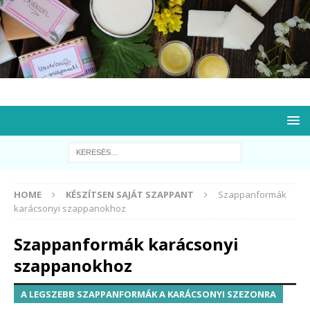
HOME
KÉSZÍTSEN SAJÁT SZAPPANT
Szappanformák
karácsonyi szappanokhoz
Szappanformák karácsonyi
szappanokhoz
A LEGSZEBB SZAPPANFORMÁK A KARÁCSONYI SZEZONRA