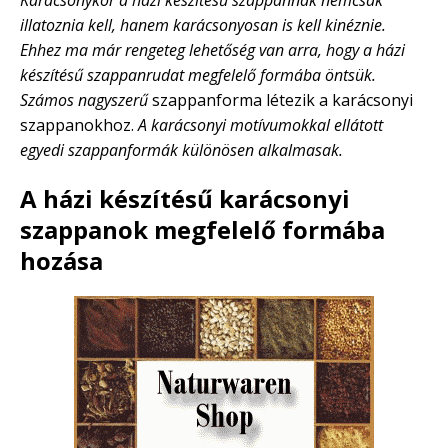
Karácsonykor a házi készítésű szappannak nemcsak
illatoznia kell, hanem karácsonyosan is kell kinéznie.
Ehhez ma már rengeteg lehetőség van arra, hogy a házi
készítésű szappanrudat megfelelő formába öntsük.
Számos nagyszerű
szappanforma létezik a karácsonyi
szappanokhoz.
A karácsonyi motívumokkal ellátott
egyedi szappanformák különösen alkalmasak.
A házi készítésű karácsonyi
szappanok megfelelő formába
hozása