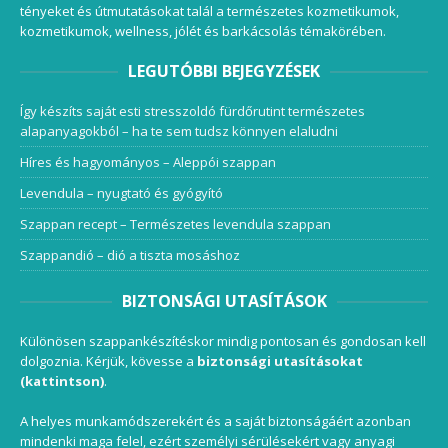
tényeket és útmutatásokat talál a természetes kozmetikumok,
kozmetikumok, wellness, jólét és barkácsolás témakörében.
LEGUTÓBBI BEJEGYZÉSEK
Így készíts saját esti stresszoldó fürdőrutint természetes
alapanyagokból – ha te sem tudsz könnyen elaludni
Híres és hagyományos – Aleppói szappan
Levendula – nyugtató és gyógyító
Szappan recept – Természetes levendula szappan
Szappandió – dió a tiszta mosáshoz
BIZTONSÁGI UTASÍTÁSOK
Különösen szappankészítéskor mindig pontosan és gondosan kell
dolgoznia. Kérjük, kövesse a
biztonsági utasításokat
(kattintson)
.
A helyes munkamódszerekért és a saját biztonságáért azonban
mindenki maga felel, ezért személyi sérülésekért vagy anyagi