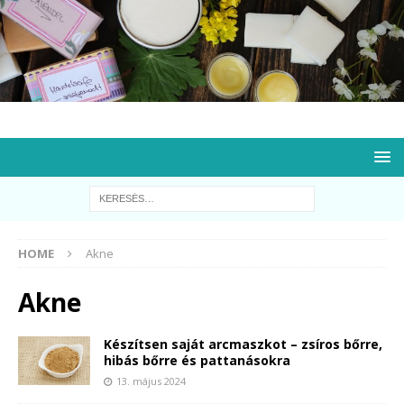
HOME
Akne
Akne
Készítsen saját arcmaszkot – zsíros bőrre,
hibás bőrre és pattanásokra
13. május 2024