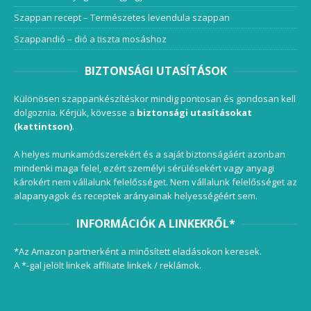
Szappan recept – Természetes levendula szappan
Szappandió – dió a tiszta mosáshoz
BIZTONSÁGI UTASÍTÁSOK
Különösen szappankészítéskor mindig pontosan és gondosan kell
dolgoznia. Kérjük, kövesse a
biztonsági utasításokat
(kattintson)
.
A helyes munkamódszerekért és a saját biztonságáért azonban
mindenki maga felel, ezért személyi sérülésekért vagy anyagi
károkért nem vállalunk felelősséget. Nem vállalunk felelősséget az
alapanyagok és receptek arányainak helyességéért sem.
INFORMÁCIÓK A LINKEKRŐL*
*Az Amazon partnerként a minősített eladásokon keresek.
A *-gal jelölt linkek affiliate linkek / reklámok.