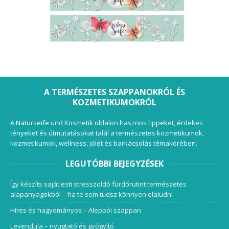
A TERMÉSZETES SZAPPANOKRÓL ÉS
KOZMETIKUMOKRÓL
A Naturseife und Kosmetik oldalon hasznos tippeket, érdekes
tényeket és útmutatásokat talál a természetes kozmetikumok,
kozmetikumok, wellness, jólét és barkácsolás témakörében.
LEGUTÓBBI BEJEGYZÉSEK
Így készíts saját esti stresszoldó fürdőrutint természetes
alapanyagokból – ha te sem tudsz könnyen elaludni
Híres és hagyományos – Aleppói szappan
Levendula – nyugtató és gyógyító