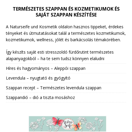
TERMÉSZETES SZAPPAN ÉS KOZMETIKUMOK ÉS
SAJÁT SZAPPAN KÉSZÍTÉSE
A Naturseife und Kosmetik oldalon hasznos tippeket, érdekes
tényeket és útmutatásokat talál a természetes kozmetikumok,
kozmetikumok, wellness, jólét és barkácsolás témakörében.
Így készíts saját esti stresszoldó fürdőrutint természetes
alapanyagokból – ha te sem tudsz könnyen elaludni
Híres és hagyományos – Aleppói szappan
Levendula – nyugtató és gyógyító
Szappan recept – Természetes levendula szappan
Szappandió – dió a tiszta mosáshoz