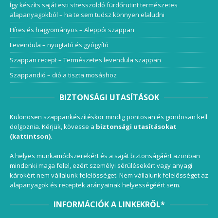
Így készíts saját esti stresszoldó fürdőrutint természetes
alapanyagokból – ha te sem tudsz könnyen elaludni
Híres és hagyományos – Aleppói szappan
Levendula – nyugtató és gyógyító
Szappan recept – Természetes levendula szappan
Szappandió – dió a tiszta mosáshoz
BIZTONSÁGI UTASÍTÁSOK
Különösen szappankészítéskor mindig pontosan és gondosan kell
dolgoznia. Kérjük, kövesse a
biztonsági utasításokat
(kattintson)
.
A helyes munkamódszerekért és a saját biztonságáért azonban
mindenki maga felel, ezért személyi sérülésekért vagy anyagi
károkért nem vállalunk felelősséget. Nem vállalunk felelősséget az
alapanyagok és receptek arányainak helyességéért sem.
INFORMÁCIÓK A LINKEKRŐL*