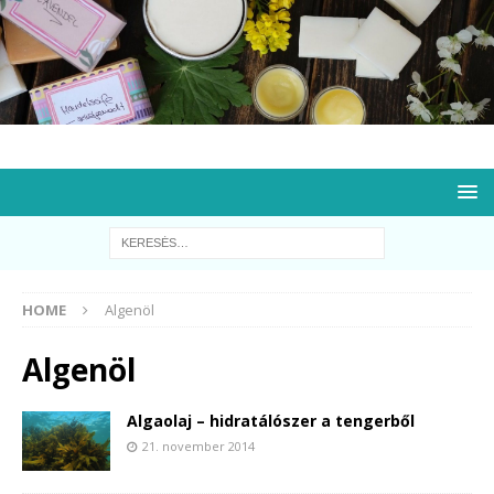
HOME
Algenöl
Algenöl
Algaolaj – hidratálószer a tengerből
21. november 2014