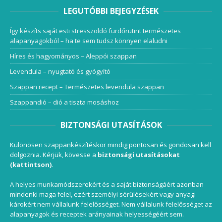
LEGUTÓBBI BEJEGYZÉSEK
Így készíts saját esti stresszoldó fürdőrutint természetes
alapanyagokból – ha te sem tudsz könnyen elaludni
Híres és hagyományos – Aleppói szappan
Levendula – nyugtató és gyógyító
Szappan recept – Természetes levendula szappan
Szappandió – dió a tiszta mosáshoz
BIZTONSÁGI UTASÍTÁSOK
Különösen szappankészítéskor mindig pontosan és gondosan kell
dolgoznia. Kérjük, kövesse a
biztonsági utasításokat
(kattintson)
.
A helyes munkamódszerekért és a saját biztonságáért azonban
mindenki maga felel, ezért személyi sérülésekért vagy anyagi
károkért nem vállalunk felelősséget. Nem vállalunk felelősséget az
alapanyagok és receptek arányainak helyességéért sem.