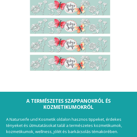
A TERMÉSZETES SZAPPANOKRÓL ÉS
KOZMETIKUMOKRÓL
A Naturseife und Kosmetik oldalon hasznos tippeket, érdekes
tényeket és útmutatásokat talál a természetes kozmetikumok,
kozmetikumok, wellness, jólét és barkácsolás témakörében.