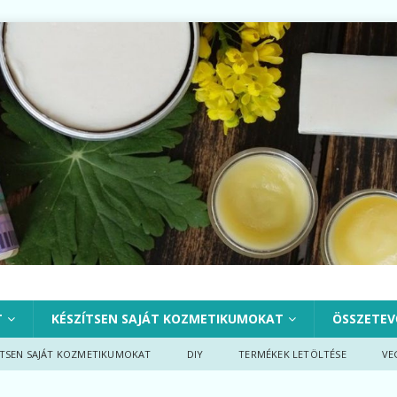
T
KÉSZÍTSEN SAJÁT KOZMETIKUMOKAT
ÖSSZETEV
ÍTSEN SAJÁT KOZMETIKUMOKAT
DIY
TERMÉKEK LETÖLTÉSE
VE