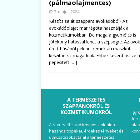
(pálmaolajmentes)
7. május 2024
Készíts saját szappant avokádóból? Az
avokádóolajat már régóta használják a
kozmetikumokban. De maga a gyümölcs is
jótékony hatással lehet a szépségre. Az avo
érett húsából például remek arcmaszkot
készíthetsz magadnak. Ehhez keverd össze a
pépesített
[…]
A TERMÉSZETES
SZAPPANOKRÓL ÉS
KOZMETIKUMOKRÓL
Így 
fürd
A Naturseife und Kosmetik oldalon
alap
hasznos tippeket, érdekes tényeket és
könn
útmutatásokat talál a természetes