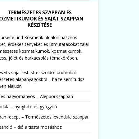
TERMÉSZETES SZAPPAN ÉS
OZMETIKUMOK ÉS SAJÁT SZAPPAN
KÉSZÍTÉSE
urseife und Kosmetik oldalon hasznos
ket, érdekes tényeket és útmutatásokat talál
rmészetes kozmetikumok, kozmetikumok,
ess, jólét és barkácsolás témakörében.
észíts saját esti stresszoldó fürdőrutint
szetes alapanyagokból – ha te sem tudsz
en elaludni
s és hagyományos – Aleppói szappan
dula – nyugtató és gyógyító
pan recept – Természetes levendula szappan
andió – dió a tiszta mosáshoz