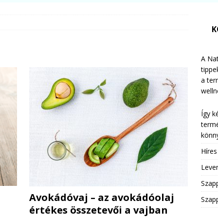
K
A Nat
tippe
a te
welln
Így k
termé
könny
Híre
Leven
Szap
Avokádóvaj – az avokádóolaj
Szapp
értékes összetevői a vajban