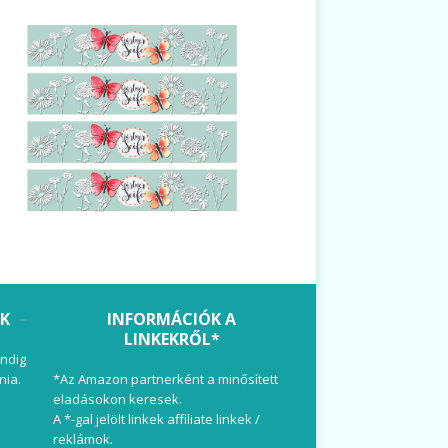
OK
INFORMÁCIÓK A
LINKEKRŐL*
ndig
nia.
*Az Amazon partnerként a minősített
eladásokon keresek.
A *-gal jelölt linkek affiliate linkek /
reklámok.