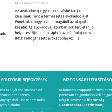
28. november 2014
Az avokádóvajat gyakran kevésbé tartják
ideálisnak, mint a természetes avokádóolajat.
Ennek oka, hogy a vajat magából az olajból
készítik. Az avokádóvaj azonban sok területen jó
helyettesítője lehet a tápláló avokádóolajnak is.
kádó
INCI: Hidrogénezett avokádóolaj Az
[…]
LEGUTÓBBI BEJEGYZÉSEK
BIZTONSÁGI UTASÍTÁS
készíts saját esti stresszoldó
Különösen szappankészítéskor mi
őrutint természetes
pontosan és gondosan kell dolgoz
anyagokból – ha te sem tudsz
Kérjük, kövesse a
biztonsági
yen elaludni
utasításokat (kattintson)
.