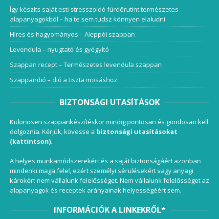
Így készíts saját esti stresszoldó fürdőrutint természetes
alapanyagokból – ha te sem tudsz könnyen elaludni
Híres és hagyományos – Aleppói szappan
Levendula – nyugtató és gyógyító
Szappan recept – Természetes levendula szappan
Szappandió – dió a tiszta mosáshoz
BIZTONSÁGI UTASÍTÁSOK
Különösen szappankészítéskor mindig pontosan és gondosan kell
dolgoznia. Kérjük, kövesse a
biztonsági utasításokat
(kattintson)
.
A helyes munkamódszerekért és a saját biztonságáért azonban
mindenki maga felel, ezért személyi sérülésekért vagy anyagi
károkért nem vállalunk felelősséget. Nem vállalunk felelősséget az
alapanyagok és receptek arányainak helyességéért sem.
INFORMÁCIÓK A LINKEKRŐL*