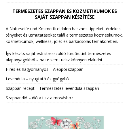
TERMÉSZETES SZAPPAN ÉS KOZMETIKUMOK ÉS
SAJÁT SZAPPAN KÉSZÍTÉSE
A Naturseife und Kosmetik oldalon hasznos tippeket, érdekes
tényeket és útmutatásokat talál a természetes kozmetikumok,
kozmetikumok, wellness, jólét és barkácsolás témakörében.
Így készíts saját esti stresszoldó fürdőrutint természetes
alapanyagokból – ha te sem tudsz könnyen elaludni
Híres és hagyományos – Aleppói szappan
Levendula – nyugtató és gyógyító
Szappan recept – Természetes levendula szappan
Szappandió – dió a tiszta mosáshoz