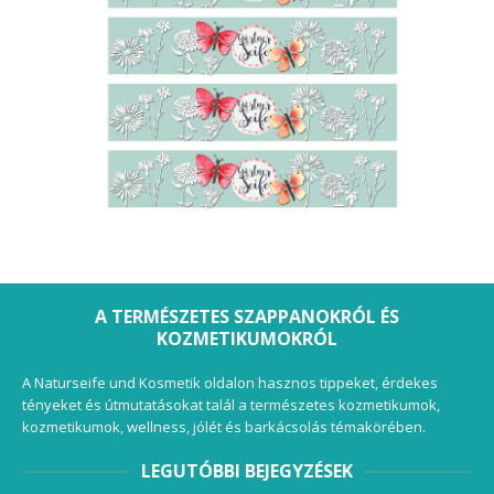
A TERMÉSZETES SZAPPANOKRÓL ÉS
KOZMETIKUMOKRÓL
A Naturseife und Kosmetik oldalon hasznos tippeket, érdekes
tényeket és útmutatásokat talál a természetes kozmetikumok,
kozmetikumok, wellness, jólét és barkácsolás témakörében.
LEGUTÓBBI BEJEGYZÉSEK