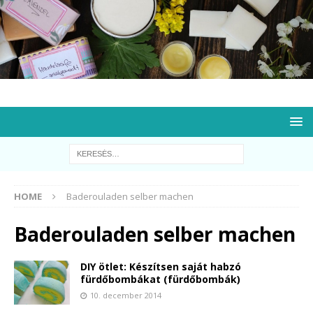
HOME
Baderouladen selber machen
Baderouladen selber machen
DIY ötlet: Készítsen saját habzó
fürdőbombákat (fürdőbombák)
10. december 2014