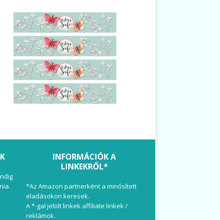
OK
INFORMÁCIÓK A
LINKEKRŐL*
ndig
nia.
*Az Amazon partnerként a minősített
eladásokon keresek.
A *-gal jelölt linkek affiliate linkek /
reklámok.