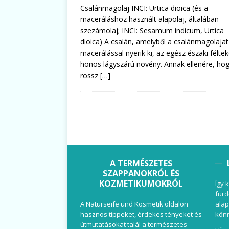
Csalánmagolaj INCI: Urtica dioica (és a
maceráláshoz használt alapolaj, általában
szezámolaj; INCI: Sesamum indicum, Urtica
dioica) A csalán, amelyből a csalánmagolajat
macerálással nyerik ki, az egész északi félte
honos lágyszárú növény. Annak ellenére, ho
rossz
[…]
A TERMÉSZETES
SZAPPANOKRÓL ÉS
KOZMETIKUMOKRÓL
Így 
fürd
A Naturseife und Kosmetik oldalon
alap
hasznos tippeket, érdekes tényeket és
könn
útmutatásokat talál a természetes