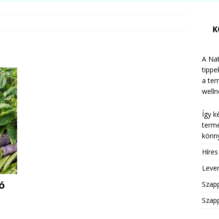
K
A Nat
tippe
a te
welln
Így k
termé
könny
Híre
Leven
ó
Szap
Szapp