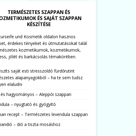
TERMÉSZETES SZAPPAN ÉS
OZMETIKUMOK ÉS SAJÁT SZAPPAN
KÉSZÍTÉSE
urseife und Kosmetik oldalon hasznos
ket, érdekes tényeket és útmutatásokat talál
rmészetes kozmetikumok, kozmetikumok,
ess, jólét és barkácsolás témakörében.
észíts saját esti stresszoldó fürdőrutint
szetes alapanyagokból – ha te sem tudsz
en elaludni
s és hagyományos – Aleppói szappan
dula – nyugtató és gyógyító
pan recept – Természetes levendula szappan
andió – dió a tiszta mosáshoz