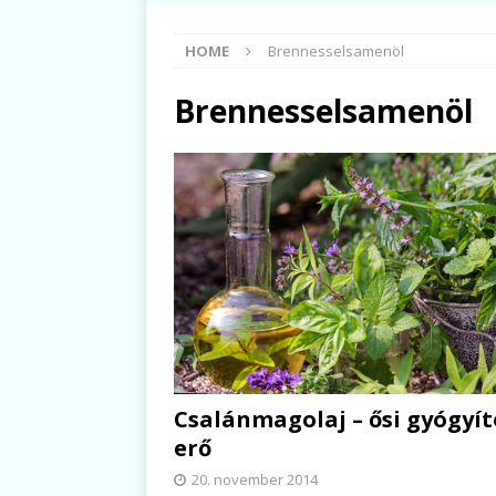
HOME
Brennesselsamenöl
Brennesselsamenöl
Csalánmagolaj – ősi gyógyít
erő
20. november 2014