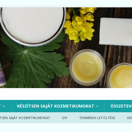
T
KÉSZÍTSEN SAJÁT KOZMETIKUMOKAT
ÖSSZETEV
ÍTSEN SAJÁT KOZMETIKUMOKAT
DIY
TERMÉKEK LETÖLTÉSE
VE