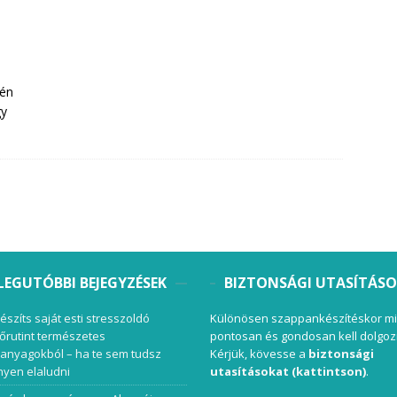
kén
gy
LEGUTÓBBI BEJEGYZÉSEK
BIZTONSÁGI UTASÍTÁS
készíts saját esti stresszoldó
Különösen szappankészítéskor mi
őrutint természetes
pontosan és gondosan kell dolgoz
anyagokból – ha te sem tudsz
Kérjük, kövesse a
biztonsági
yen elaludni
utasításokat (kattintson)
.