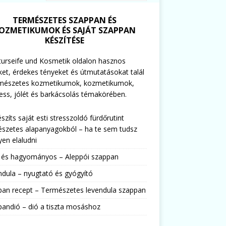
TERMÉSZETES SZAPPAN ÉS
OZMETIKUMOK ÉS SAJÁT SZAPPAN
KÉSZÍTÉSE
urseife und Kosmetik oldalon hasznos
ket, érdekes tényeket és útmutatásokat talál
rmészetes kozmetikumok, kozmetikumok,
ess, jólét és barkácsolás témakörében.
észíts saját esti stresszoldó fürdőrutint
szetes alapanyagokból – ha te sem tudsz
en elaludni
s és hagyományos – Aleppói szappan
dula – nyugtató és gyógyító
pan recept – Természetes levendula szappan
andió – dió a tiszta mosáshoz