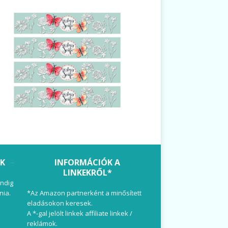
OK
INFORMÁCIÓK A
LINKEKRŐL*
ndig
nia.
*Az Amazon partnerként a minősített
eladásokon keresek.
A *-gal jelölt linkek affiliate linkek /
reklámok.