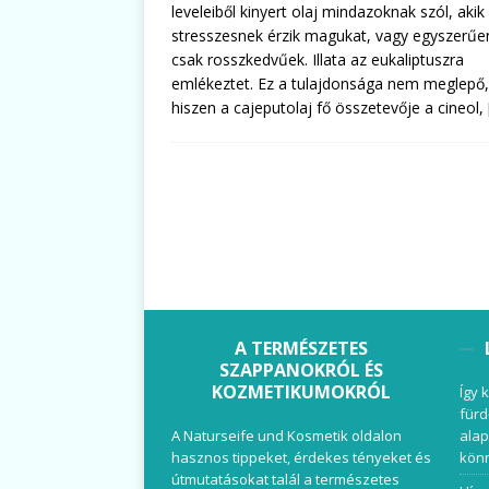
leveleiből kinyert olaj mindazoknak szól, akik
stresszesnek érzik magukat, vagy egyszerűe
csak rosszkedvűek. Illata az eukaliptuszra
emlékeztet. Ez a tulajdonsága nem meglepő,
hiszen a cajeputolaj fő összetevője a cineol,
A TERMÉSZETES
SZAPPANOKRÓL ÉS
KOZMETIKUMOKRÓL
Így 
fürd
A Naturseife und Kosmetik oldalon
alap
hasznos tippeket, érdekes tényeket és
könn
útmutatásokat talál a természetes