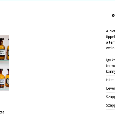
K
A Nat
tippe
a te
welln
Így k
termé
könny
Híre
Leven
Szap
Szapp
tfa