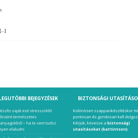
n
[…]
LEGUTÓBBI BEJEGYZÉSEK
BIZTONSÁGI UTASÍTÁS
készíts saját esti stresszoldó
Különösen szappankészítéskor mi
őrutint természetes
pontosan és gondosan kell dolgoz
anyagokból – ha te sem tudsz
Kérjük, kövesse a
biztonsági
yen elaludni
utasításokat (kattintson)
.