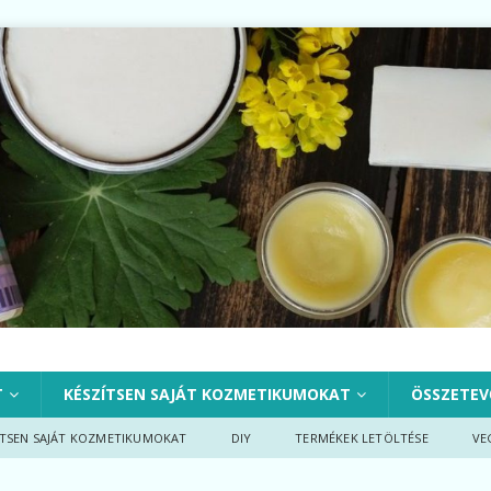
T
KÉSZÍTSEN SAJÁT KOZMETIKUMOKAT
ÖSSZETEV
ÍTSEN SAJÁT KOZMETIKUMOKAT
DIY
TERMÉKEK LETÖLTÉSE
VE