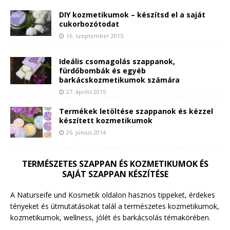
DIY kozmetikumok – készítsd el a saját
cukorbozótodat
16. szeptember 2015
Ideális csomagolás szappanok,
fürdőbombák és egyéb
barkácskozmetikumok számára
27. április 2015
Termékek letöltése szappanok és kézzel
készített kozmetikumok
26. június 2014
TERMÉSZETES SZAPPAN ÉS KOZMETIKUMOK ÉS
SAJÁT SZAPPAN KÉSZÍTÉSE
A Naturseife und Kosmetik oldalon hasznos tippeket, érdekes
tényeket és útmutatásokat talál a természetes kozmetikumok,
kozmetikumok, wellness, jólét és barkácsolás témakörében.