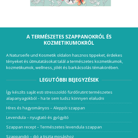
A TERMÉSZETES SZAPPANOKRÓL ÉS
KOZMETIKUMOKRÓL
A Naturseife und Kosmetik oldalon hasznos tippeket, érdekes
tényeket és útmutatásokat talál a természetes kozmetikumok,
kozmetikumok, wellness, jólét és barkácsolás témakörében.
LEGUTÓBBI BEJEGYZÉSEK
Így készíts saját esti stresszoldó fürdőrutint természetes
alapanyagokból – ha te sem tudsz könnyen elaludni
Híres és hagyományos – Aleppói szappan
Levendula – nyugtató és gyógyító
Szappan recept – Természetes levendula szappan
Szappandió – dió a tiszta mosáshoz