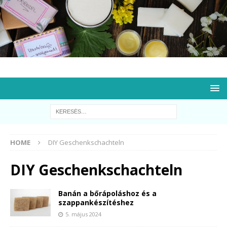
HOME
DIY Geschenkschachteln
DIY Geschenkschachteln
Banán a bőrápoláshoz és a
szappankészítéshez
5. május 2024