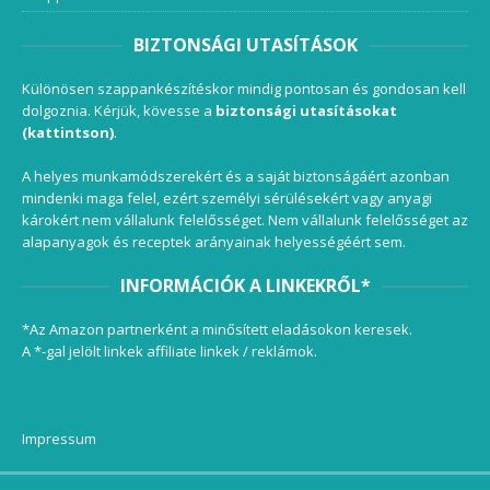
BIZTONSÁGI UTASÍTÁSOK
Különösen szappankészítéskor mindig pontosan és gondosan kell
dolgoznia. Kérjük, kövesse a
biztonsági utasításokat
(kattintson)
.
A helyes munkamódszerekért és a saját biztonságáért azonban
mindenki maga felel, ezért személyi sérülésekért vagy anyagi
károkért nem vállalunk felelősséget. Nem vállalunk felelősséget az
alapanyagok és receptek arányainak helyességéért sem.
INFORMÁCIÓK A LINKEKRŐL*
*Az Amazon partnerként a minősített eladásokon keresek.
A *-gal jelölt linkek affiliate linkek / reklámok.
Impressum