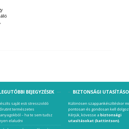
gy
álló
A
LEGUTÓBBI BEJEGYZÉSEK
BIZTONSÁGI UTASÍTÁS
készíts saját esti stresszoldó
Különösen szappankészítéskor mi
őrutint természetes
pontosan és gondosan kell dolgoz
anyagokból – ha te sem tudsz
Kérjük, kövesse a
biztonsági
yen elaludni
utasításokat (kattintson)
.