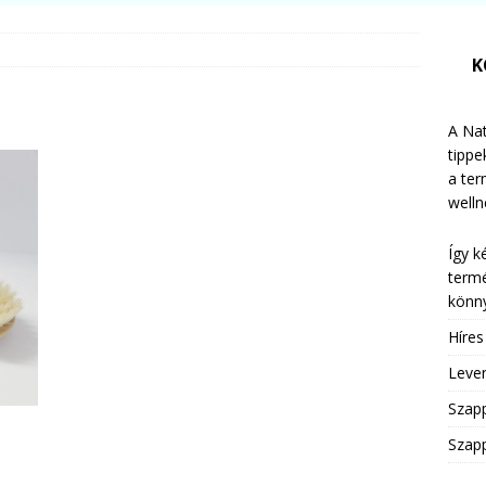
K
A Nat
tippe
a te
welln
Így k
termé
könny
Híre
Leven
Szap
Szapp