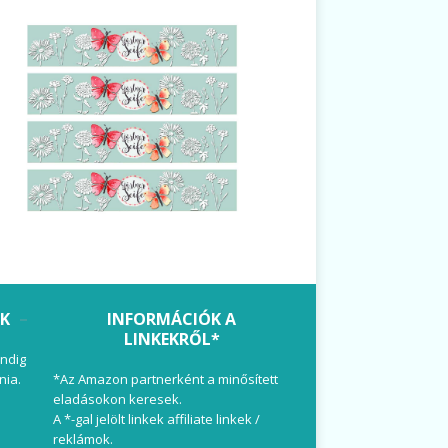
OK
INFORMÁCIÓK A
LINKEKRŐL*
ndig
nia.
*Az Amazon partnerként a minősített
eladásokon keresek.
A *-gal jelölt linkek affiliate linkek /
reklámok.