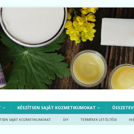
T
KÉSZÍTSEN SAJÁT KOZMETIKUMOKAT
ÖSSZETEV
ÍTSEN SAJÁT KOZMETIKUMOKAT
DIY
TERMÉKEK LETÖLTÉSE
VE