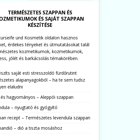
TERMÉSZETES SZAPPAN ÉS
OZMETIKUMOK ÉS SAJÁT SZAPPAN
KÉSZÍTÉSE
urseife und Kosmetik oldalon hasznos
ket, érdekes tényeket és útmutatásokat talál
rmészetes kozmetikumok, kozmetikumok,
ess, jólét és barkácsolás témakörében.
észíts saját esti stresszoldó fürdőrutint
szetes alapanyagokból – ha te sem tudsz
en elaludni
s és hagyományos – Aleppói szappan
dula – nyugtató és gyógyító
pan recept – Természetes levendula szappan
andió – dió a tiszta mosáshoz