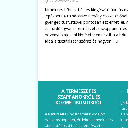
27. október 2014
Kíméletes bőrtisztítás és kiegészítő ápolás e
lépésben! A mindössze néhány összetevőből 
gyengéd tusfürdővel pontosan ezt érheti el. 
tusfürdő ugyanis természetes szappannal és
növényi olajokkal kíméletesen tisztítja a bőrt.
Ideális tisztítószer száraz és nagyon
[…]
A TERMÉSZETES
SZAPPANOKRÓL ÉS
KOZMETIKUMOKRÓL
Így 
fürd
A Naturseife und Kosmetik oldalon
alap
hasznos tippeket, érdekes tényeket és
könn
útmutatásokat talál a természetes