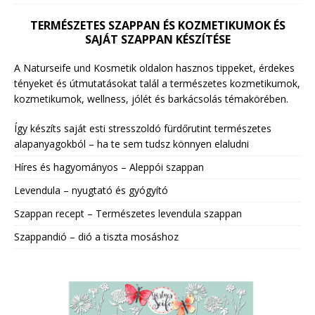
TERMÉSZETES SZAPPAN ÉS KOZMETIKUMOK ÉS
SAJÁT SZAPPAN KÉSZÍTÉSE
A Naturseife und Kosmetik oldalon hasznos tippeket, érdekes
tényeket és útmutatásokat talál a természetes kozmetikumok,
kozmetikumok, wellness, jólét és barkácsolás témakörében.
Így készíts saját esti stresszoldó fürdőrutint természetes
alapanyagokból – ha te sem tudsz könnyen elaludni
Híres és hagyományos – Aleppói szappan
Levendula – nyugtató és gyógyító
Szappan recept – Természetes levendula szappan
Szappandió – dió a tiszta mosáshoz