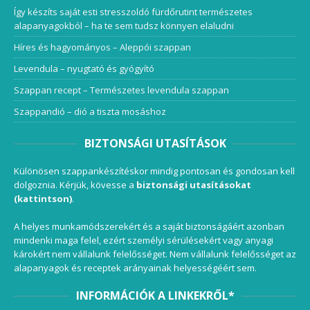
Így készíts saját esti stresszoldó fürdőrutint természetes
alapanyagokból – ha te sem tudsz könnyen elaludni
Híres és hagyományos – Aleppói szappan
Levendula – nyugtató és gyógyító
Szappan recept – Természetes levendula szappan
Szappandió – dió a tiszta mosáshoz
BIZTONSÁGI UTASÍTÁSOK
Különösen szappankészítéskor mindig pontosan és gondosan kell
dolgoznia. Kérjük, kövesse a
biztonsági utasításokat
(kattintson)
.
A helyes munkamódszerekért és a saját biztonságáért azonban
mindenki maga felel, ezért személyi sérülésekért vagy anyagi
károkért nem vállalunk felelősséget. Nem vállalunk felelősséget az
alapanyagok és receptek arányainak helyességéért sem.
INFORMÁCIÓK A LINKEKRŐL*