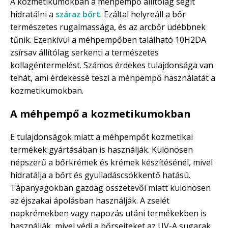
A kozmetikumokban a méhpempő állítólag segít
hidratálni a
száraz bőrt
. Ezáltal helyreáll a bőr
természetes rugalmassága, és az arcbőr üdébbnek
tűnik. Ezenkívül a méhpempőben található 10H2DA
zsírsav állítólag serkenti a természetes
kollagéntermelést. Számos érdekes tulajdonsága van
tehát, ami érdekessé teszi a méhpempő használatát a
kozmetikumokban.
A méhpempő a kozmetikumokban
E tulajdonságok miatt a méhpempőt kozmetikai
termékek gyártásában is használják. Különösen
népszerű a bőrkrémek és krémek készítésénél, mivel
hidratálja a bőrt és gyulladáscsökkentő hatású.
Tápanyagokban gazdag összetevői miatt különösen
az éjszakai ápolásban használják. A zselét
napkrémekben vagy napozás utáni termékekben is
használják, mivel védi a bőrsejteket az UV-A sugarak