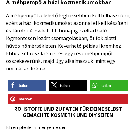
A méhpempő a házi kozmetikumokban
A méhpempőt a lehető legfrissebben kell felhasználni,
ezért a házi kozmetikumokat azonnal el kell készíteni
és tárolni. A zselé több hónapig is eltartható
légmentesen lezárt csomagolásban, öt fok alatti
hűvös hőmérsékleten. Keverhető például krémhez.
Ehhez két rész krémet és egy rész méhpempőt
összekeverünk, majd úgy alkalmazzuk, mint egy
normál arckrémet.
teilen
teilen
teilen
merken
ROHSTOFFE UND ZUTATEN FÜR DEINE SELBST
GEMACHTE KOSMETIK UND DIY SEIFEN
Ich empfehle immer gerne den