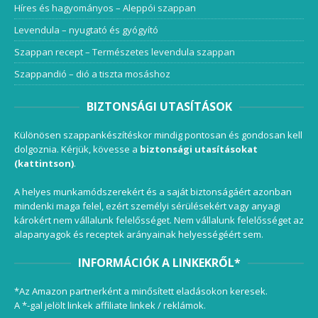
Híres és hagyományos – Aleppói szappan
Levendula – nyugtató és gyógyító
Szappan recept – Természetes levendula szappan
Szappandió – dió a tiszta mosáshoz
BIZTONSÁGI UTASÍTÁSOK
Különösen szappankészítéskor mindig pontosan és gondosan kell
dolgoznia. Kérjük, kövesse a
biztonsági utasításokat
(kattintson)
.
A helyes munkamódszerekért és a saját biztonságáért azonban
mindenki maga felel, ezért személyi sérülésekért vagy anyagi
károkért nem vállalunk felelősséget. Nem vállalunk felelősséget az
alapanyagok és receptek arányainak helyességéért sem.
INFORMÁCIÓK A LINKEKRŐL*
*Az Amazon partnerként a minősített eladásokon keresek.
A *-gal jelölt linkek affiliate linkek / reklámok.