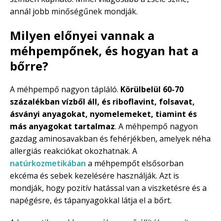
annál jobb minőségűnek mondják.
Milyen előnyei vannak a
méhpempőnek, és hogyan hat a
bőrre?
A méhpempő nagyon tápláló.
Körülbelül 60-70
százalékban vízből áll, és riboflavint, folsavat,
ásványi anyagokat, nyomelemeket, tiamint és
más anyagokat tartalmaz
. A méhpempő nagyon
gazdag aminosavakban és fehérjékben, amelyek néha
allergiás reakciókat okozhatnak. A
natúrkozmetikában
a méhpempőt elsősorban
ekcéma és sebek kezelésére használják. Azt is
mondják, hogy pozitív hatással van a viszketésre és a
napégésre, és tápanyagokkal látja el a bőrt.