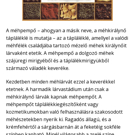
A méhpempő – ahogyan a másik neve, a méhkirálynő
tápláléklé is mutatja – az a tápláléklé, amellyel a valódi
méhfélék családjába tartozó mézelő méhek királynőit
lárvaként etetik. A méhpempő a dolgozó méhek
szájüregi mirigyéből és a táplálékmirigyükből
származó váladék keveréke.
Kezdetben minden méhlárvát ezzel a keverékkel
etetnek. A harmadik lárvastádium után csak a
méhkirálynő lárvák kapnak méhpempőt. A
méhpempőt táplálékkiegészítőként vagy
kozmetikumokban való felhasználásra szakosodott
méhészetekben nyerik ki. Ragadós állagú, és a
krémfehértől a sárgásbarnán át a feketéig sokféle
színben kapható. Minél világosabb a zselé színe,