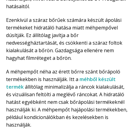
hatásaitól.
Ezenkívül a száraz bőrűek számára készült ápolási
termékeket hidratáló hatása miatt méhpempővel
dúsítják. Ez állítólag javítja a bőr
nedvességháztartását, és csökkenti a száraz foltok
kialakulását a bőrön. Gazdagsága ellenére nem
hagyhat filmréteget a bőrön.
A méhpempőt néha az érett bőrre szánt bőrápoló
termékekben is használják. Itt a
méhből készült
termék
állítólag minimalizálja a ráncok kialakulását,
és vizuálisan feltölti a meglévő ráncokat. A hidratáló
hatást egyébként nem csak bőrápolási termékeknél
használják ki. A méhpempőt hajápolási termékekben,
például kondicionálókban és kezelésekben is
használják.