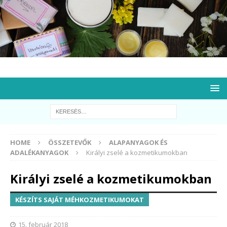
HOME
ÖSSZETEVŐK
ALAPANYAGOK ÉS
ADALÉKANYAGOK
Királyi zselé a kozmetikumokban
Királyi zselé a kozmetikumokban
KÉSZÍTS SAJÁT MÉHKOZMETIKUMOKAT
15. február 2018