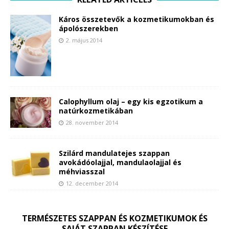
Káros összetevők a kozmetikumokban és
ápolószerekben
2. május 2014
Calophyllum olaj – egy kis egzotikum a
natúrkozmetikában
28. november 2014
Szilárd mandulatejes szappan
avokádóolajjal, mandulaolajjal és
méhviasszal
12. december 2014
TERMÉSZETES SZAPPAN ÉS KOZMETIKUMOK ÉS
SAJÁT SZAPPAN KÉSZÍTÉSE