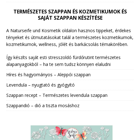
TERMÉSZETES SZAPPAN ÉS KOZMETIKUMOK ÉS
SAJÁT SZAPPAN KÉSZÍTÉSE
A Naturseife und Kosmetik oldalon hasznos tippeket, érdekes
tényeket és útmutatásokat talál a természetes kozmetikumok,
kozmetikumok, wellness, jólét és barkácsolás témakörében.
Így készíts saját esti stresszoldó fürdőrutint természetes
alapanyagokból – ha te sem tudsz könnyen elaludni
Híres és hagyományos – Aleppói szappan
Levendula – nyugtató és gyógyító
Szappan recept – Természetes levendula szappan
Szappandió – dió a tiszta mosáshoz