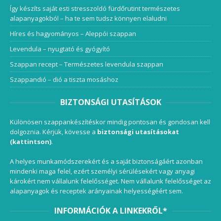
Így készíts saját esti stresszoldó fürdőrutint természetes
alapanyagokból – ha te sem tudsz könnyen elaludni
Híres és hagyományos – Aleppói szappan
Levendula – nyugtató és gyógyító
Szappan recept – Természetes levendula szappan
Szappandió – dió a tiszta mosáshoz
BIZTONSÁGI UTASÍTÁSOK
Különösen szappankészítéskor mindig pontosan és gondosan kell
dolgoznia. Kérjük, kövesse a
biztonsági utasításokat
(kattintson)
.
A helyes munkamódszerekért és a saját biztonságáért azonban
mindenki maga felel, ezért személyi sérülésekért vagy anyagi
károkért nem vállalunk felelősséget. Nem vállalunk felelősséget az
alapanyagok és receptek arányainak helyességéért sem.
INFORMÁCIÓK A LINKEKRŐL*