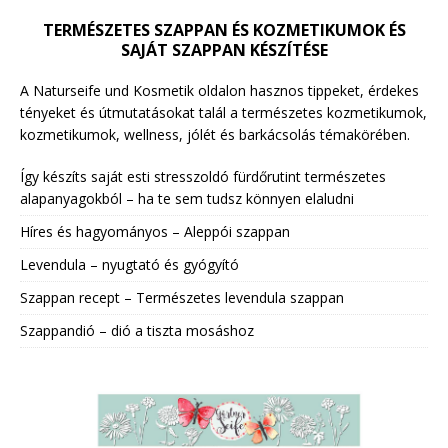
TERMÉSZETES SZAPPAN ÉS KOZMETIKUMOK ÉS
SAJÁT SZAPPAN KÉSZÍTÉSE
A Naturseife und Kosmetik oldalon hasznos tippeket, érdekes
tényeket és útmutatásokat talál a természetes kozmetikumok,
kozmetikumok, wellness, jólét és barkácsolás témakörében.
Így készíts saját esti stresszoldó fürdőrutint természetes
alapanyagokból – ha te sem tudsz könnyen elaludni
Híres és hagyományos – Aleppói szappan
Levendula – nyugtató és gyógyító
Szappan recept – Természetes levendula szappan
Szappandió – dió a tiszta mosáshoz