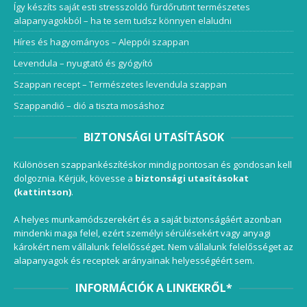
Így készíts saját esti stresszoldó fürdőrutint természetes
alapanyagokból – ha te sem tudsz könnyen elaludni
Híres és hagyományos – Aleppói szappan
Levendula – nyugtató és gyógyító
Szappan recept – Természetes levendula szappan
Szappandió – dió a tiszta mosáshoz
BIZTONSÁGI UTASÍTÁSOK
Különösen szappankészítéskor mindig pontosan és gondosan kell
dolgoznia. Kérjük, kövesse a
biztonsági utasításokat
(kattintson)
.
A helyes munkamódszerekért és a saját biztonságáért azonban
mindenki maga felel, ezért személyi sérülésekért vagy anyagi
károkért nem vállalunk felelősséget. Nem vállalunk felelősséget az
alapanyagok és receptek arányainak helyességéért sem.
INFORMÁCIÓK A LINKEKRŐL*