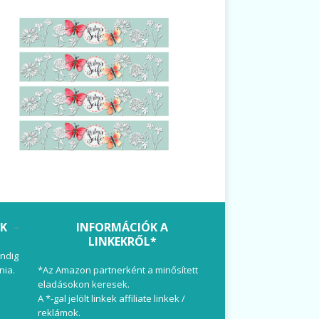
OK
INFORMÁCIÓK A
LINKEKRŐL*
ndig
nia.
*Az Amazon partnerként a minősített
eladásokon keresek.
A *-gal jelölt linkek affiliate linkek /
reklámok.