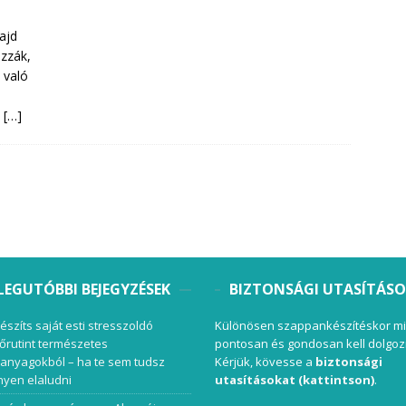
ajd
ozzák,
 való
ó
[…]
LEGUTÓBBI BEJEGYZÉSEK
BIZTONSÁGI UTASÍTÁS
készíts saját esti stresszoldó
Különösen szappankészítéskor mi
őrutint természetes
pontosan és gondosan kell dolgoz
anyagokból – ha te sem tudsz
Kérjük, kövesse a
biztonsági
yen elaludni
utasításokat (kattintson)
.