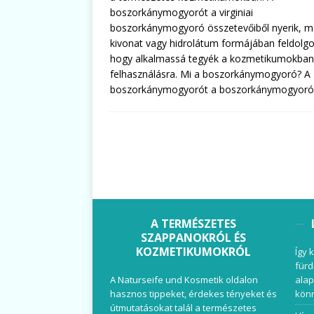
boszorkánymogyorót a virginiai
boszorkánymogyoró összetevőiből nyerik, m
kivonat vagy hidrolátum formájában feldolg
hogy alkalmassá tegyék a kozmetikumokban
felhasználásra. Mi a boszorkánymogyoró? A
boszorkánymogyorót a boszorkánymogyor
A TERMÉSZETES
SZAPPANOKRÓL ÉS
KOZMETIKUMOKRÓL
Így 
fürd
A Naturseife und Kosmetik oldalon
alap
hasznos tippeket, érdekes tényeket és
könn
útmutatásokat talál a természetes