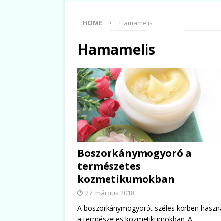
HOME
Hamamelis
Hamamelis
Boszorkánymogyoró a
természetes
kozmetikumokban
27. március 2018
A boszorkánymogyorót széles körben haszná
a természetes kozmetikumokban. A