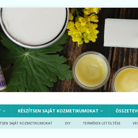
T
KÉSZÍTSEN SAJÁT KOZMETIKUMOKAT
ÖSSZETEV
ÍTSEN SAJÁT KOZMETIKUMOKAT
DIY
TERMÉKEK LETÖLTÉSE
VE