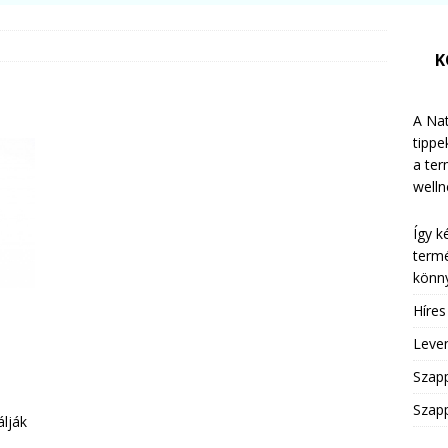
K
A Nat
tippe
a te
welln
Így k
termé
könny
Híre
Leven
Szap
Szapp
lják