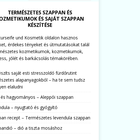
TERMÉSZETES SZAPPAN ÉS
OZMETIKUMOK ÉS SAJÁT SZAPPAN
KÉSZÍTÉSE
urseife und Kosmetik oldalon hasznos
ket, érdekes tényeket és útmutatásokat talál
rmészetes kozmetikumok, kozmetikumok,
ess, jólét és barkácsolás témakörében.
észíts saját esti stresszoldó fürdőrutint
szetes alapanyagokból – ha te sem tudsz
en elaludni
s és hagyományos – Aleppói szappan
dula – nyugtató és gyógyító
pan recept – Természetes levendula szappan
andió – dió a tiszta mosáshoz