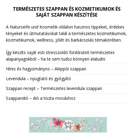
TERMÉSZETES SZAPPAN ÉS KOZMETIKUMOK ÉS
SAJÁT SZAPPAN KÉSZÍTÉSE
A Naturseife und Kosmetik oldalon hasznos tippeket, érdekes
tényeket és útmutatásokat talál a természetes kozmetikumok,
kozmetikumok, wellness, jólét és barkácsolás témakörében.
Így készíts saját esti stresszoldó fürdőrutint természetes
alapanyagokból – ha te sem tudsz könnyen elaludni
Híres és hagyományos – Aleppói szappan
Levendula – nyugtató és gyógyító
Szappan recept – Természetes levendula szappan
Szappandió – dió a tiszta mosáshoz