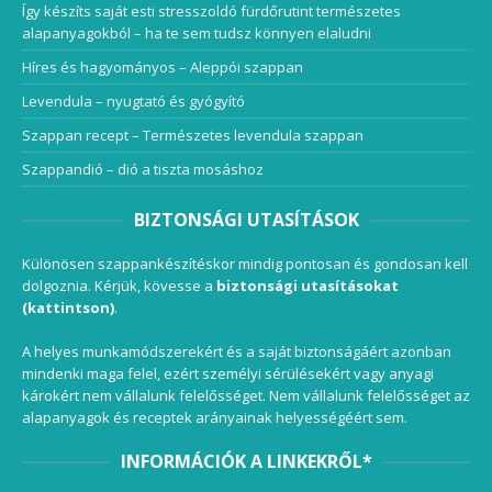
Így készíts saját esti stresszoldó fürdőrutint természetes
alapanyagokból – ha te sem tudsz könnyen elaludni
Híres és hagyományos – Aleppói szappan
Levendula – nyugtató és gyógyító
Szappan recept – Természetes levendula szappan
Szappandió – dió a tiszta mosáshoz
BIZTONSÁGI UTASÍTÁSOK
Különösen szappankészítéskor mindig pontosan és gondosan kell
dolgoznia. Kérjük, kövesse a
biztonsági utasításokat
(kattintson)
.
A helyes munkamódszerekért és a saját biztonságáért azonban
mindenki maga felel, ezért személyi sérülésekért vagy anyagi
károkért nem vállalunk felelősséget. Nem vállalunk felelősséget az
alapanyagok és receptek arányainak helyességéért sem.
INFORMÁCIÓK A LINKEKRŐL*