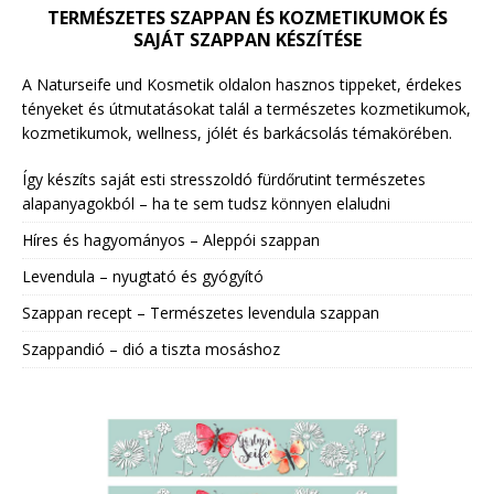
TERMÉSZETES SZAPPAN ÉS KOZMETIKUMOK ÉS
SAJÁT SZAPPAN KÉSZÍTÉSE
A Naturseife und Kosmetik oldalon hasznos tippeket, érdekes
tényeket és útmutatásokat talál a természetes kozmetikumok,
kozmetikumok, wellness, jólét és barkácsolás témakörében.
Így készíts saját esti stresszoldó fürdőrutint természetes
alapanyagokból – ha te sem tudsz könnyen elaludni
Híres és hagyományos – Aleppói szappan
Levendula – nyugtató és gyógyító
Szappan recept – Természetes levendula szappan
Szappandió – dió a tiszta mosáshoz