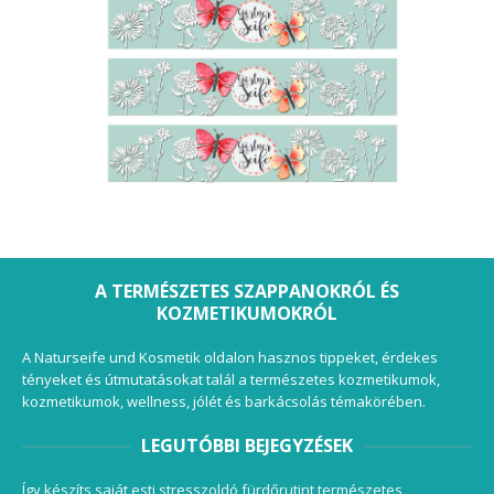
A TERMÉSZETES SZAPPANOKRÓL ÉS
KOZMETIKUMOKRÓL
A Naturseife und Kosmetik oldalon hasznos tippeket, érdekes
tényeket és útmutatásokat talál a természetes kozmetikumok,
kozmetikumok, wellness, jólét és barkácsolás témakörében.
LEGUTÓBBI BEJEGYZÉSEK
Így készíts saját esti stresszoldó fürdőrutint természetes