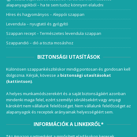
alapanyagokból – ha te sem tudsz könnyen elaludni
Híres és hagyományos – Aleppói szappan
Levendula – nyugtató és gyógyító
Szappan recept – Természetes levendula szappan
Szappandió – dió a tiszta mosáshoz
BIZTONSÁGI UTASÍTÁSOK
Különösen szappankészítéskor mindig pontosan és gondosan kell
dolgoznia. Kérjük, kövesse a
biztonsági utasításokat
(kattintson)
.
A helyes munkamódszerekért és a saját biztonságáért azonban
mindenki maga felel, ezért személyi sérülésekért vagy anyagi
károkért nem vállalunk felelősséget. Nem vállalunk felelősséget az
alapanyagok és receptek arányainak helyességéért sem.
INFORMÁCIÓK A LINKEKRŐL*
*Az Amazon partnerként a minősített eladásokon keresek.