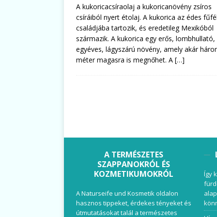
A kukoricacsíraolaj a kukoricanövény zsíros
csíráiból nyert étolaj. A kukorica az édes fűfé
családjába tartozik, és eredetileg Mexikóból
származik. A kukorica egy erős, lombhullató,
egyéves, lágyszárú növény, amely akár hár
méter magasra is megnőhet. A
[…]
A TERMÉSZETES
SZAPPANOKRÓL ÉS
KOZMETIKUMOKRÓL
Így 
fürd
A Naturseife und Kosmetik oldalon
alap
hasznos tippeket, érdekes tényeket és
könn
útmutatásokat talál a természetes