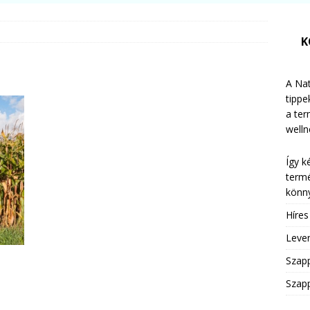
K
A Nat
tippe
a te
welln
Így k
termé
könny
Híre
Leven
Szap
Szapp