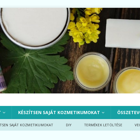
T
KÉSZÍTSEN SAJÁT KOZMETIKUMOKAT
ÖSSZETEV
ÍTSEN SAJÁT KOZMETIKUMOKAT
DIY
TERMÉKEK LETÖLTÉSE
VE