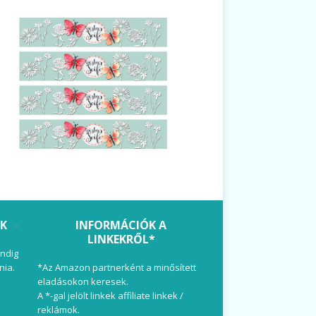
OK
INFORMÁCIÓK A
LINKEKRŐL*
ndig
nia.
*Az Amazon partnerként a minősített
eladásokon keresek.
A *-gal jelölt linkek affiliate linkek /
reklámok.