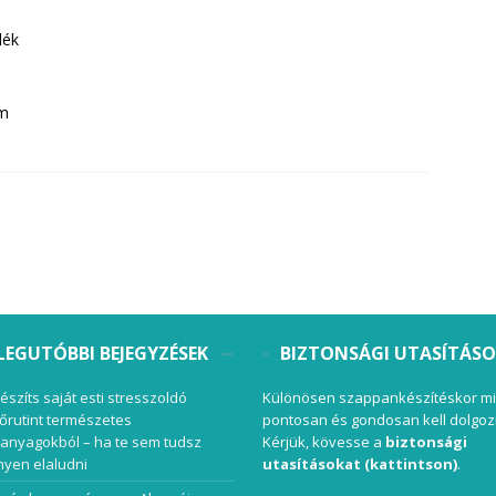
lék
om
LEGUTÓBBI BEJEGYZÉSEK
BIZTONSÁGI UTASÍTÁS
készíts saját esti stresszoldó
Különösen szappankészítéskor mi
őrutint természetes
pontosan és gondosan kell dolgoz
anyagokból – ha te sem tudsz
Kérjük, kövesse a
biztonsági
yen elaludni
utasításokat (kattintson)
.