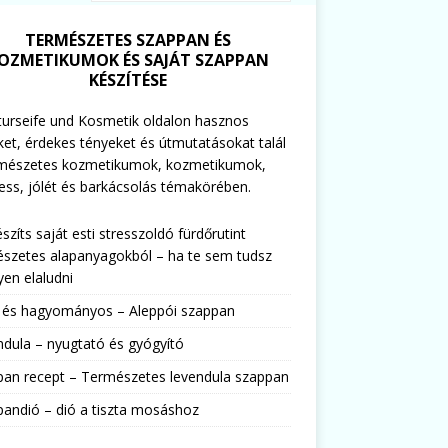
TERMÉSZETES SZAPPAN ÉS
OZMETIKUMOK ÉS SAJÁT SZAPPAN
KÉSZÍTÉSE
urseife und Kosmetik oldalon hasznos
ket, érdekes tényeket és útmutatásokat talál
rmészetes kozmetikumok, kozmetikumok,
ess, jólét és barkácsolás témakörében.
észíts saját esti stresszoldó fürdőrutint
szetes alapanyagokból – ha te sem tudsz
en elaludni
s és hagyományos – Aleppói szappan
dula – nyugtató és gyógyító
pan recept – Természetes levendula szappan
andió – dió a tiszta mosáshoz