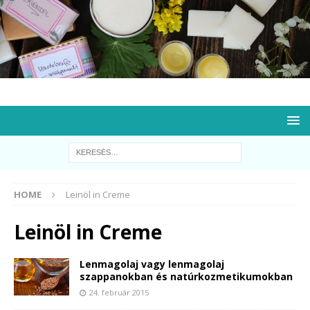
HOME
Leinöl in Creme
Leinöl in Creme
Lenmagolaj vagy lenmagolaj
szappanokban és natúrkozmetikumokban
24. február 2015