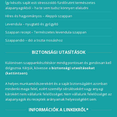
Így készíts saját esti stresszoldó fürdőrutint természetes
alapanyagokból – ha te sem tudsz könnyen elaludni
Híres és hagyományos – Aleppói szappan
Levendula – nyugtató és gyógyító
Szappan recept – Természetes levendula szappan
Szappandió – dió a tiszta mosáshoz
BIZTONSÁGI UTASÍTÁSOK
Különösen szappankészítéskor mindig pontosan és gondosan kell
dolgoznia. Kérjük, kövesse a
biztonsági utasításokat
(kattintson)
.
A helyes munkamódszerekért és a saját biztonságáért azonban
mindenki maga felel, ezért személyi sérülésekért vagy anyagi
károkért nem vállalunk felelősséget. Nem vállalunk felelősséget az
alapanyagok és receptek arányainak helyességéért sem.
INFORMÁCIÓK A LINKEKRŐL*