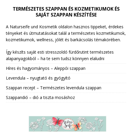
TERMÉSZETES SZAPPAN ÉS KOZMETIKUMOK ÉS
SAJÁT SZAPPAN KÉSZÍTÉSE
A Naturseife und Kosmetik oldalon hasznos tippeket, érdekes
tényeket és útmutatásokat talál a természetes kozmetikumok,
kozmetikumok, wellness, jólét és barkácsolás témakörében.
Így készíts saját esti stresszoldó fürdőrutint természetes
alapanyagokból – ha te sem tudsz könnyen elaludni
Híres és hagyományos – Aleppói szappan
Levendula – nyugtató és gyógyító
Szappan recept – Természetes levendula szappan
Szappandió – dió a tiszta mosáshoz