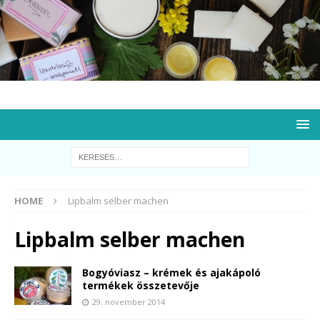
HOME
Lipbalm selber machen
Lipbalm selber machen
Bogyóviasz – krémek és ajakápoló
termékek összetevője
29. november 2014