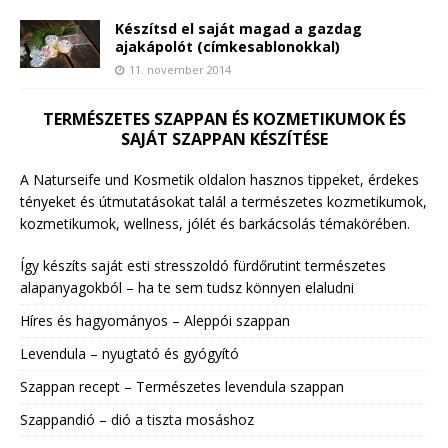
Készítsd el saját magad a gazdag
ajakápolót (címkesablonokkal)
11. november 2014
TERMÉSZETES SZAPPAN ÉS KOZMETIKUMOK ÉS
SAJÁT SZAPPAN KÉSZÍTÉSE
A Naturseife und Kosmetik oldalon hasznos tippeket, érdekes
tényeket és útmutatásokat talál a természetes kozmetikumok,
kozmetikumok, wellness, jólét és barkácsolás témakörében.
Így készíts saját esti stresszoldó fürdőrutint természetes
alapanyagokból – ha te sem tudsz könnyen elaludni
Híres és hagyományos – Aleppói szappan
Levendula – nyugtató és gyógyító
Szappan recept – Természetes levendula szappan
Szappandió – dió a tiszta mosáshoz