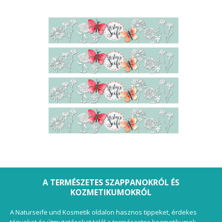
A TERMÉSZETES SZAPPANOKRÓL ÉS
KOZMETIKUMOKRÓL
A Naturseife und Kosmetik oldalon hasznos tippeket, érdekes
tényeket és útmutatásokat talál a természetes kozmetikumok,