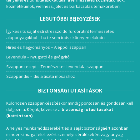
kozmetikumok, wellness, jólét és barkácsolás témakörében.
LEGUTÓBBI BEJEGYZÉSEK
Így készíts saját esti stresszoldó fürdőrutint természetes
alapanyagokból – ha te sem tudsz könnyen elaludni
Híres és hagyományos – Aleppói szappan
Levendula – nyugtató és gyógyító
Szappan recept – Természetes levendula szappan
Szappandió – dió a tiszta mosáshoz
BIZTONSÁGI UTASÍTÁSOK
Különösen szappankészítéskor mindig pontosan és gondosan kell
dolgoznia. Kérjük, kövesse a
biztonsági utasításokat
(kattintson)
.
A helyes munkamódszerekért és a saját biztonságáért azonban
mindenki maga felel, ezért személyi sérülésekért vagy anyagi