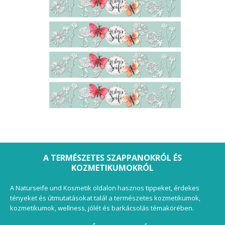
A TERMÉSZETES SZAPPANOKRÓL ÉS
KOZMETIKUMOKRÓL
A Naturseife und Kosmetik oldalon hasznos tippeket, érdekes
tényeket és útmutatásokat talál a természetes kozmetikumok,
kozmetikumok, wellness, jólét és barkácsolás témakörében.