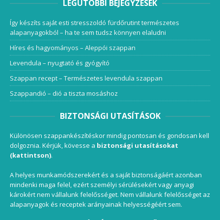
LEGUTÓBBI BEJEGYZÉSEK
Így készíts saját esti stresszoldó fürdőrutint természetes
alapanyagokból – ha te sem tudsz könnyen elaludni
Híres és hagyományos – Aleppói szappan
Levendula – nyugtató és gyógyító
Szappan recept – Természetes levendula szappan
Szappandió – dió a tiszta mosáshoz
BIZTONSÁGI UTASÍTÁSOK
Különösen szappankészítéskor mindig pontosan és gondosan kell
dolgoznia. Kérjük, kövesse a
biztonsági utasításokat
(kattintson)
.
A helyes munkamódszerekért és a saját biztonságáért azonban
mindenki maga felel, ezért személyi sérülésekért vagy anyagi
károkért nem vállalunk felelősséget. Nem vállalunk felelősséget az
alapanyagok és receptek arányainak helyességéért sem.