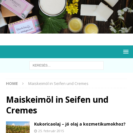
HOME
Maiskeimöl in Seifen und Cremes
Maiskeimöl in Seifen und
Cremes
Kukoricaolaj – jó olaj a kozmetikumokhoz?
25. február 2015