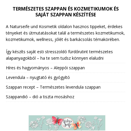
TERMÉSZETES SZAPPAN ÉS KOZMETIKUMOK ÉS
SAJÁT SZAPPAN KÉSZÍTÉSE
A Naturseife und Kosmetik oldalon hasznos tippeket, érdekes
tényeket és útmutatásokat talál a természetes kozmetikumok,
kozmetikumok, wellness, jólét és barkácsolás témakörében.
Így készíts saját esti stresszoldó fürdőrutint természetes
alapanyagokból – ha te sem tudsz könnyen elaludni
Híres és hagyományos – Aleppói szappan
Levendula – nyugtató és gyógyító
Szappan recept – Természetes levendula szappan
Szappandió – dió a tiszta mosáshoz