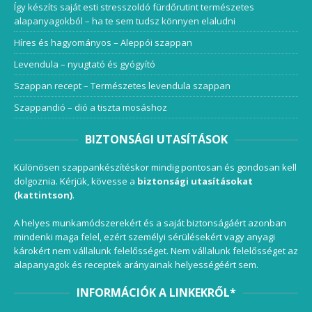
Így készíts saját esti stresszoldó fürdőrutint természetes
alapanyagokból – ha te sem tudsz könnyen elaludni
Híres és hagyományos – Aleppói szappan
Levendula – nyugtató és gyógyító
Szappan recept – Természetes levendula szappan
Szappandió – dió a tiszta mosáshoz
BIZTONSÁGI UTASÍTÁSOK
Különösen szappankészítéskor mindig pontosan és gondosan kell
dolgoznia. Kérjük, kövesse a
biztonsági utasításokat
(kattintson)
.
A helyes munkamódszerekért és a saját biztonságáért azonban
mindenki maga felel, ezért személyi sérülésekért vagy anyagi
károkért nem vállalunk felelősséget. Nem vállalunk felelősséget az
alapanyagok és receptek arányainak helyességéért sem.
INFORMÁCIÓK A LINKEKRŐL*