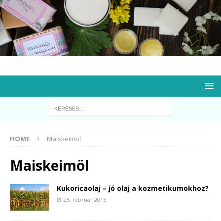
HOME
Maiskeimöl
Maiskeimöl
Kukoricaolaj – jó olaj a kozmetikumokhoz?
25. február 2015