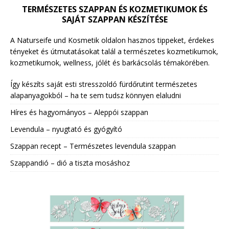
TERMÉSZETES SZAPPAN ÉS KOZMETIKUMOK ÉS
SAJÁT SZAPPAN KÉSZÍTÉSE
A Naturseife und Kosmetik oldalon hasznos tippeket, érdekes
tényeket és útmutatásokat talál a természetes kozmetikumok,
kozmetikumok, wellness, jólét és barkácsolás témakörében.
Így készíts saját esti stresszoldó fürdőrutint természetes
alapanyagokból – ha te sem tudsz könnyen elaludni
Híres és hagyományos – Aleppói szappan
Levendula – nyugtató és gyógyító
Szappan recept – Természetes levendula szappan
Szappandió – dió a tiszta mosáshoz