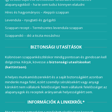
alapanyagokból – ha te sem tudsz könnyen elaludni
Híres és hagyományos – Aleppói szappan
Levendula – nyugtató és gyógyító
Szappan recept – Természetes levendula szappan
Szappandió – dió a tiszta mosáshoz
BIZTONSÁGI UTASÍTÁSOK
Különösen szappankészítéskor mindig pontosan és gondosan kell
dolgoznia. Kérjük, kövesse a
biztonsági utasításokat
(kattintson)
.
A helyes munkamódszerekért és a saját biztonságáért azonban
mindenki maga felel, ezért személyi sérülésekért vagy anyagi
károkért nem vállalunk felelősséget. Nem vállalunk felelősséget az
alapanyagok és receptek arányainak helyességéért sem.
INFORMÁCIÓK A LINKEKRŐL*