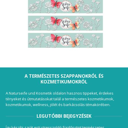
A TERMÉSZETES SZAPPANOKRÓL ÉS
KOZMETIKUMOKRÓL
A Naturseife und Kosmetik oldalon hasznos tippeket, érdekes
tényeket és útmutatásokat talál a természetes kozmetikumok,
kozmetikumok, wellness, jólét és barkácsolás témakörében.
LEGUTÓBBI BEJEGYZÉSEK
Így készíts saját esti stresszoldó fürdőrutint természetes