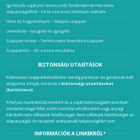
Így készíts saját esti stresszoldó fürdőrutint természetes
alapanyagokból – ha te sem tudsz könnyen elaludni
Híres és hagyományos – Aleppói szappan
Levendula – nyugtató és gyógyító
Szappan recept – Természetes levendula szappan
Szappandió – dió a tiszta mosáshoz
BIZTONSÁGI UTASÍTÁSOK
Különösen szappankészítéskor mindig pontosan és gondosan kell
dolgoznia. Kérjük, kövesse a
biztonsági utasításokat
(kattintson)
.
A helyes munkamódszerekért és a saját biztonságáért azonban
mindenki maga felel, ezért személyi sérülésekért vagy anyagi
károkért nem vállalunk felelősséget. Nem vállalunk felelősséget az
alapanyagok és receptek arányainak helyességéért sem.
INFORMÁCIÓK A LINKEKRŐL*