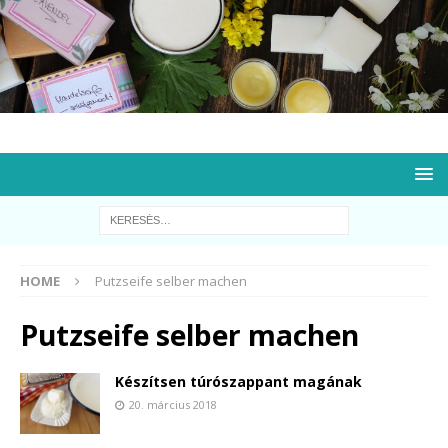
HOME
Putzseife selber machen
Putzseife selber machen
Készítsen túrószappant magának
20. március 2018