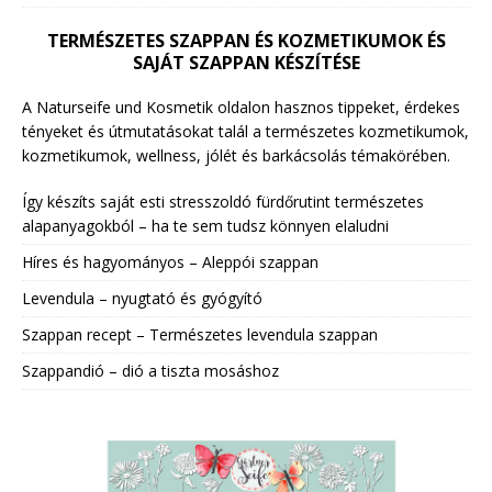
TERMÉSZETES SZAPPAN ÉS KOZMETIKUMOK ÉS
SAJÁT SZAPPAN KÉSZÍTÉSE
A Naturseife und Kosmetik oldalon hasznos tippeket, érdekes
tényeket és útmutatásokat talál a természetes kozmetikumok,
kozmetikumok, wellness, jólét és barkácsolás témakörében.
Így készíts saját esti stresszoldó fürdőrutint természetes
alapanyagokból – ha te sem tudsz könnyen elaludni
Híres és hagyományos – Aleppói szappan
Levendula – nyugtató és gyógyító
Szappan recept – Természetes levendula szappan
Szappandió – dió a tiszta mosáshoz