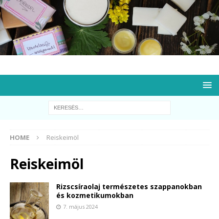
HOME
Reiskeimöl
Reiskeimöl
Rizscsíraolaj természetes szappanokban
és kozmetikumokban
7. május 2024