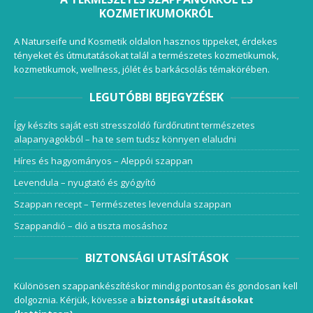
KOZMETIKUMOKRÓL
A Naturseife und Kosmetik oldalon hasznos tippeket, érdekes
tényeket és útmutatásokat talál a természetes kozmetikumok,
kozmetikumok, wellness, jólét és barkácsolás témakörében.
LEGUTÓBBI BEJEGYZÉSEK
Így készíts saját esti stresszoldó fürdőrutint természetes
alapanyagokból – ha te sem tudsz könnyen elaludni
Híres és hagyományos – Aleppói szappan
Levendula – nyugtató és gyógyító
Szappan recept – Természetes levendula szappan
Szappandió – dió a tiszta mosáshoz
BIZTONSÁGI UTASÍTÁSOK
Különösen szappankészítéskor mindig pontosan és gondosan kell
dolgoznia. Kérjük, kövesse a
biztonsági utasításokat