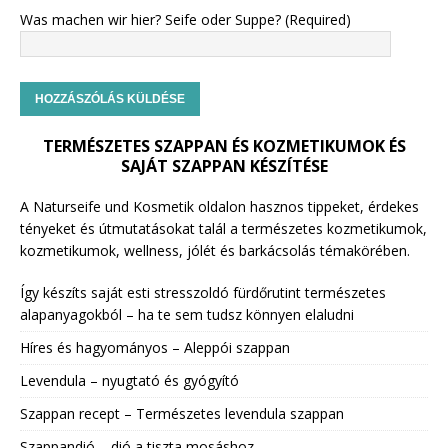
Was machen wir hier? Seife oder Suppe? (Required)
TERMÉSZETES SZAPPAN ÉS KOZMETIKUMOK ÉS
SAJÁT SZAPPAN KÉSZÍTÉSE
A Naturseife und Kosmetik oldalon hasznos tippeket, érdekes
tényeket és útmutatásokat talál a természetes kozmetikumok,
kozmetikumok, wellness, jólét és barkácsolás témakörében.
Így készíts saját esti stresszoldó fürdőrutint természetes
alapanyagokból – ha te sem tudsz könnyen elaludni
Híres és hagyományos – Aleppói szappan
Levendula – nyugtató és gyógyító
Szappan recept – Természetes levendula szappan
Szappandió – dió a tiszta mosáshoz