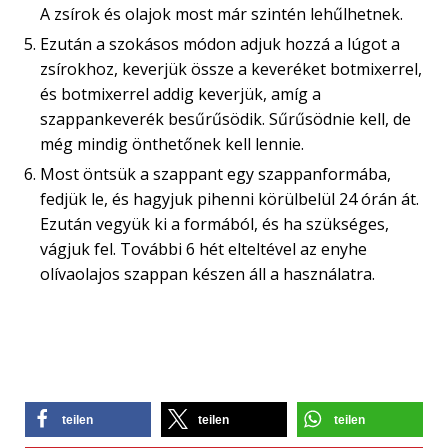
A zsírok és olajok most már szintén lehűlhetnek.
Ezután a szokásos módon adjuk hozzá a lúgot a
zsírokhoz, keverjük össze a keveréket botmixerrel,
és botmixerrel addig keverjük, amíg a
szappankeverék besűrűsödik. Sűrűsödnie kell, de
még mindig önthetőnek kell lennie.
Most öntsük a szappant egy szappanformába,
fedjük le, és hagyjuk pihenni körülbelül 24 órán át.
Ezután vegyük ki a formából, és ha szükséges,
vágjuk fel. További 6 hét elteltével az enyhe
olívaolajos szappan készen áll a használatra.
teilen
teilen
teilen