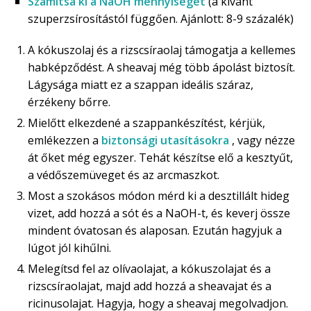
Számítsa ki a NaOH mennyiségét
(a kívánt
szuperzsírosítástól függően. Ajánlott: 8-9 százalék)
A kókuszolaj és a rizscsíraolaj támogatja a kellemes
habképződést. A sheavaj még több ápolást biztosít.
Lágysága miatt ez a szappan ideális száraz,
érzékeny bőrre.
Mielőtt elkezdené a szappankészítést, kérjük,
emlékezzen a
biztonsági utasításokra
, vagy nézze
át őket még egyszer. Tehát készítse elő a kesztyűt,
a védőszemüveget és az arcmaszkot.
Most a szokásos módon mérd ki a desztillált hideg
vizet, add hozzá a sót és a NaOH-t, és keverj össze
mindent óvatosan és alaposan. Ezután hagyjuk a
lúgot jól kihűlni.
Melegítsd fel az olívaolajat, a kókuszolajat és a
rizscsíraolajat, majd add hozzá a sheavajat és a
ricinusolajat. Hagyja, hogy a sheavaj megolvadjon.