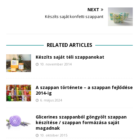
NEXT
Készíts saját konfetti szappant
RELATED ARTICLES
Készíts saját téli szappanokat
10. november 2014
A szappan története – a szappan fejlődése
2014-ig
6. május 2024
Glicerines szappanból göngyölt szappan
készítése / szappan formázása saját
magadnak
10. október 2015