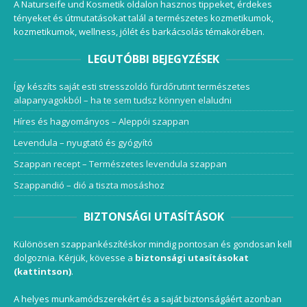
A Naturseife und Kosmetik oldalon hasznos tippeket, érdekes
tényeket és útmutatásokat talál a természetes kozmetikumok,
kozmetikumok, wellness, jólét és barkácsolás témakörében.
LEGUTÓBBI BEJEGYZÉSEK
Így készíts saját esti stresszoldó fürdőrutint természetes
alapanyagokból – ha te sem tudsz könnyen elaludni
Híres és hagyományos – Aleppói szappan
Levendula – nyugtató és gyógyító
Szappan recept – Természetes levendula szappan
Szappandió – dió a tiszta mosáshoz
BIZTONSÁGI UTASÍTÁSOK
Különösen szappankészítéskor mindig pontosan és gondosan kell
dolgoznia. Kérjük, kövesse a
biztonsági utasításokat
(kattintson)
.
A helyes munkamódszerekért és a saját biztonságáért azonban