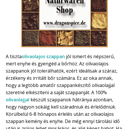
A tiszta
olívaolajos szappan
jól ismert és népszerű,
mert enyhe és gyengéd a bőrhöz. Az olívaolajos
szappanok jól tolerálhatók, ezért ideálisak a száraz,
érzékeny és irritált bőr számára. Ez az oka annak,
hogy a legtöbb amatőr szappankészítő olívaolajjal
szeretné elkészíteni a saját szappanját. A 100%
olívaolajjal
készült szappanok hátránya azonban,
hogy nagyon sokáig kell száradniuk és érlelődniük.
Körülbelül 6-8 hónapos érlelés után az olívaolajos
szappan kemény és enyhe. De még ennyi tárolási idő
után is zsíros lehet mosáskor, és alig képez habot. Ha