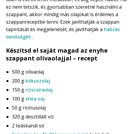
ez nem tetszik, és gyorsabban szeretné használni a
szappant, akkor mindig más olajokat is érdemes a
szappanreceptbe tenni. Ezek javíthatják a szappan
tapintását és megjelenését, és javíthatják a
habzás
minőségét
.
Készítsd el saját magad az enyhe
szappant olívaolajjal – recept
500 g olívaolaj
200 g
kókuszolaj
150 g
rizscsíraolaj
100 g
shea vaj
50 g ricinusolaj
320 g desztillált víz
2 teáskanál só