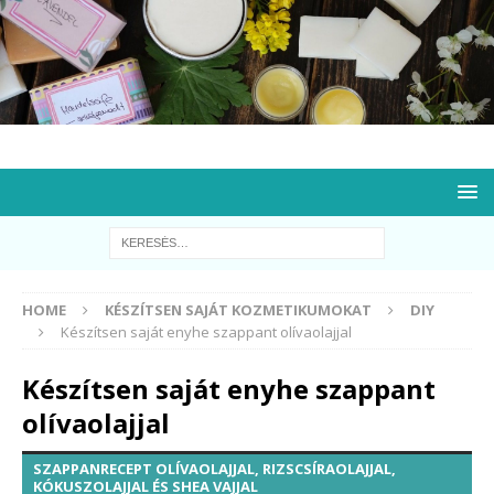
HOME
KÉSZÍTSEN SAJÁT KOZMETIKUMOKAT
DIY
Készítsen saját enyhe szappant olívaolajjal
Készítsen saját enyhe szappant
olívaolajjal
SZAPPANRECEPT OLÍVAOLAJJAL, RIZSCSÍRAOLAJJAL,
KÓKUSZOLAJJAL ÉS SHEA VAJJAL