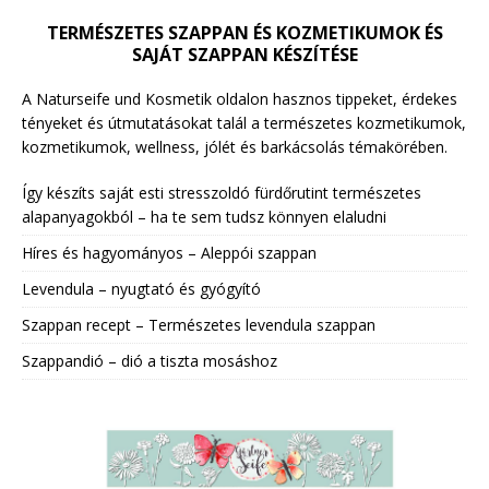
TERMÉSZETES SZAPPAN ÉS KOZMETIKUMOK ÉS
SAJÁT SZAPPAN KÉSZÍTÉSE
A Naturseife und Kosmetik oldalon hasznos tippeket, érdekes
tényeket és útmutatásokat talál a természetes kozmetikumok,
kozmetikumok, wellness, jólét és barkácsolás témakörében.
Így készíts saját esti stresszoldó fürdőrutint természetes
alapanyagokból – ha te sem tudsz könnyen elaludni
Híres és hagyományos – Aleppói szappan
Levendula – nyugtató és gyógyító
Szappan recept – Természetes levendula szappan
Szappandió – dió a tiszta mosáshoz