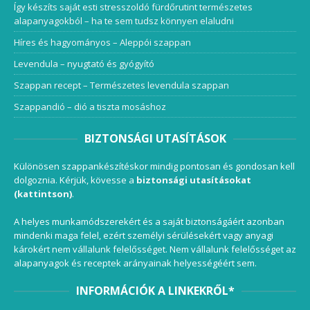
Így készíts saját esti stresszoldó fürdőrutint természetes
alapanyagokból – ha te sem tudsz könnyen elaludni
Híres és hagyományos – Aleppói szappan
Levendula – nyugtató és gyógyító
Szappan recept – Természetes levendula szappan
Szappandió – dió a tiszta mosáshoz
BIZTONSÁGI UTASÍTÁSOK
Különösen szappankészítéskor mindig pontosan és gondosan kell
dolgoznia. Kérjük, kövesse a
biztonsági utasításokat
(kattintson)
.
A helyes munkamódszerekért és a saját biztonságáért azonban
mindenki maga felel, ezért személyi sérülésekért vagy anyagi
károkért nem vállalunk felelősséget. Nem vállalunk felelősséget az
alapanyagok és receptek arányainak helyességéért sem.
INFORMÁCIÓK A LINKEKRŐL*