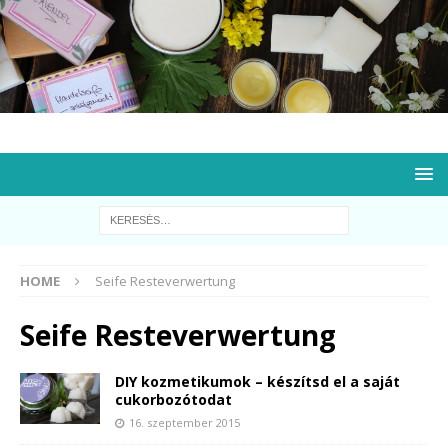
HOME
Seife Resteverwertung
Seife Resteverwertung
DIY kozmetikumok – készítsd el a saját
cukorbozótodat
16. szeptember 2015