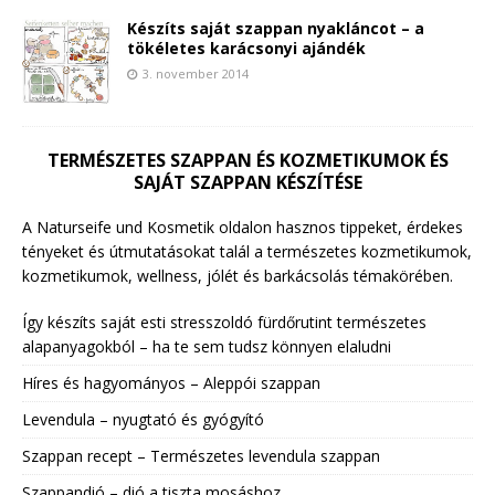
Készíts saját szappan nyakláncot – a
tökéletes karácsonyi ajándék
3. november 2014
TERMÉSZETES SZAPPAN ÉS KOZMETIKUMOK ÉS
SAJÁT SZAPPAN KÉSZÍTÉSE
A Naturseife und Kosmetik oldalon hasznos tippeket, érdekes
tényeket és útmutatásokat talál a természetes kozmetikumok,
kozmetikumok, wellness, jólét és barkácsolás témakörében.
Így készíts saját esti stresszoldó fürdőrutint természetes
alapanyagokból – ha te sem tudsz könnyen elaludni
Híres és hagyományos – Aleppói szappan
Levendula – nyugtató és gyógyító
Szappan recept – Természetes levendula szappan
Szappandió – dió a tiszta mosáshoz