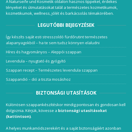
A Naturseife und Kosmetik oldalon hasznos tippeket, érdekes
tényeket és útmutatásokat talál a természetes kozmetikumok,
kozmetikumok, wellness, jólét és barkácsolás témakörében.
LEGUTÓBBI BEJEGYZÉSEK
Így készíts saját esti stresszoldó fürdőrutint természetes
alapanyagokból – ha te sem tudsz könnyen elaludni
Híres és hagyományos – Aleppói szappan
Levendula – nyugtató és gyógyító
Szappan recept – Természetes levendula szappan
Szappandió – dió a tiszta mosáshoz
BIZTONSÁGI UTASÍTÁSOK
Különösen szappankészítéskor mindig pontosan és gondosan kell
dolgoznia. Kérjük, kövesse a
biztonsági utasításokat
(kattintson)
.
A helyes munkamódszerekért és a saját biztonságáért azonban