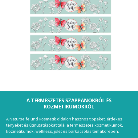
A TERMÉSZETES SZAPPANOKRÓL ÉS
KOZMETIKUMOKRÓL
A Naturseife und Kosmetik oldalon hasznos tippeket, érdekes
tényeket és útmutatásokat talál a természetes kozmetikumok,
kozmetikumok, wellness, jólét és barkácsolás témakörében.