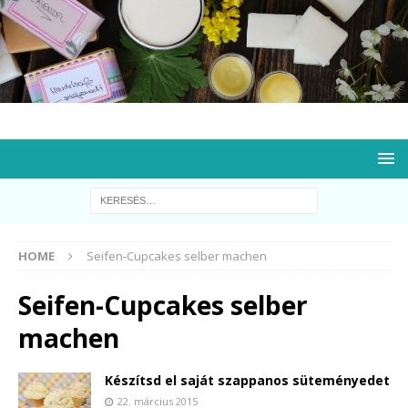
HOME
Seifen-Cupcakes selber machen
Seifen-Cupcakes selber
machen
Készítsd el saját szappanos süteményedet
22. március 2015