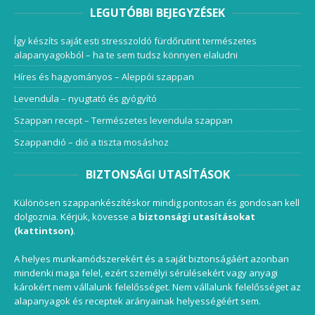
LEGUTÓBBI BEJEGYZÉSEK
Így készíts saját esti stresszoldó fürdőrutint természetes
alapanyagokból – ha te sem tudsz könnyen elaludni
Híres és hagyományos – Aleppói szappan
Levendula – nyugtató és gyógyító
Szappan recept – Természetes levendula szappan
Szappandió – dió a tiszta mosáshoz
BIZTONSÁGI UTASÍTÁSOK
Különösen szappankészítéskor mindig pontosan és gondosan kell
dolgoznia. Kérjük, kövesse a
biztonsági utasításokat
(kattintson)
.
A helyes munkamódszerekért és a saját biztonságáért azonban
mindenki maga felel, ezért személyi sérülésekért vagy anyagi
károkért nem vállalunk felelősséget. Nem vállalunk felelősséget az
alapanyagok és receptek arányainak helyességéért sem.