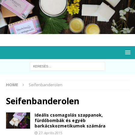
HOME
Seifenbanderolen
Seifenbanderolen
Ideális csomagolás szappanok,
fürdőbombák és egyéb
barkácskozmetikumok számára
27. április 2015