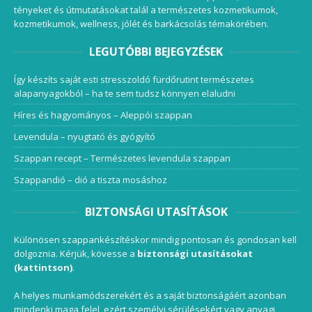
tényeket és útmutatásokat talál a természetes kozmetikumok,
kozmetikumok, wellness, jólét és barkácsolás témakörében.
LEGUTÓBBI BEJEGYZÉSEK
Így készíts saját esti stresszoldó fürdőrutint természetes
alapanyagokból – ha te sem tudsz könnyen elaludni
Híres és hagyományos – Aleppói szappan
Levendula – nyugtató és gyógyító
Szappan recept – Természetes levendula szappan
Szappandió – dió a tiszta mosáshoz
BIZTONSÁGI UTASÍTÁSOK
Különösen szappankészítéskor mindig pontosan és gondosan kell
dolgoznia. Kérjük, kövesse a
biztonsági utasításokat
(kattintson)
.
A helyes munkamódszerekért és a saját biztonságáért azonban
mindenki maga felel, ezért személyi sérülésekért vagy anyagi