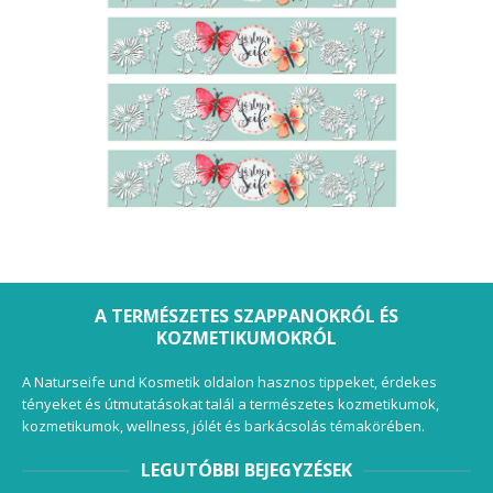
A TERMÉSZETES SZAPPANOKRÓL ÉS
KOZMETIKUMOKRÓL
A Naturseife und Kosmetik oldalon hasznos tippeket, érdekes
tényeket és útmutatásokat talál a természetes kozmetikumok,
kozmetikumok, wellness, jólét és barkácsolás témakörében.
LEGUTÓBBI BEJEGYZÉSEK