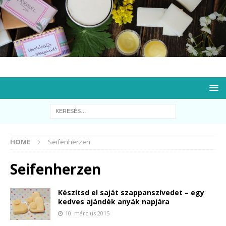
HOME
Seifenherzen
Seifenherzen
Készítsd el saját szappanszívedet – egy
kedves ajándék anyák napjára
10. március 2015