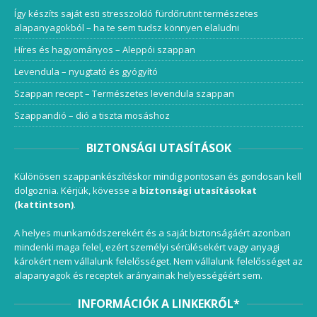
Így készíts saját esti stresszoldó fürdőrutint természetes
alapanyagokból – ha te sem tudsz könnyen elaludni
Híres és hagyományos – Aleppói szappan
Levendula – nyugtató és gyógyító
Szappan recept – Természetes levendula szappan
Szappandió – dió a tiszta mosáshoz
BIZTONSÁGI UTASÍTÁSOK
Különösen szappankészítéskor mindig pontosan és gondosan kell
dolgoznia. Kérjük, kövesse a
biztonsági utasításokat
(kattintson)
.
A helyes munkamódszerekért és a saját biztonságáért azonban
mindenki maga felel, ezért személyi sérülésekért vagy anyagi
károkért nem vállalunk felelősséget. Nem vállalunk felelősséget az
alapanyagok és receptek arányainak helyességéért sem.
INFORMÁCIÓK A LINKEKRŐL*