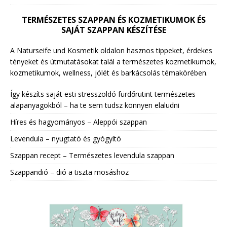
TERMÉSZETES SZAPPAN ÉS KOZMETIKUMOK ÉS
SAJÁT SZAPPAN KÉSZÍTÉSE
A Naturseife und Kosmetik oldalon hasznos tippeket, érdekes
tényeket és útmutatásokat talál a természetes kozmetikumok,
kozmetikumok, wellness, jólét és barkácsolás témakörében.
Így készíts saját esti stresszoldó fürdőrutint természetes
alapanyagokból – ha te sem tudsz könnyen elaludni
Híres és hagyományos – Aleppói szappan
Levendula – nyugtató és gyógyító
Szappan recept – Természetes levendula szappan
Szappandió – dió a tiszta mosáshoz