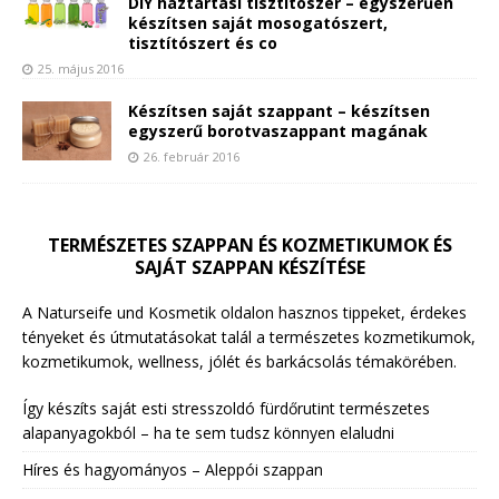
DIY háztartási tisztítószer – egyszerűen
készítsen saját mosogatószert,
tisztítószert és co
25. május 2016
Készítsen saját szappant – készítsen
egyszerű borotvaszappant magának
26. február 2016
TERMÉSZETES SZAPPAN ÉS KOZMETIKUMOK ÉS
SAJÁT SZAPPAN KÉSZÍTÉSE
A Naturseife und Kosmetik oldalon hasznos tippeket, érdekes
tényeket és útmutatásokat talál a természetes kozmetikumok,
kozmetikumok, wellness, jólét és barkácsolás témakörében.
Így készíts saját esti stresszoldó fürdőrutint természetes
alapanyagokból – ha te sem tudsz könnyen elaludni
Híres és hagyományos – Aleppói szappan