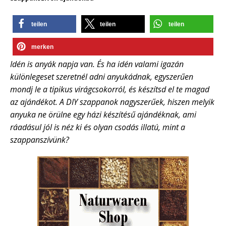
teilen
teilen
teilen
merken
Idén is anyák napja van. És ha idén valami igazán
különlegeset szeretnél adni anyukádnak, egyszerűen
mondj le a tipikus virágcsokorról, és készítsd el te magad
az ajándékot. A DIY szappanok nagyszerűek, hiszen melyik
anyuka ne örülne egy házi készítésű ajándéknak, ami
ráadásul jól is néz ki és olyan csodás illatú, mint a
szappanszívünk?