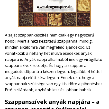
A saját szappankészítés nem csak egy nagyszerű
hobbi. Mert a házi készítésű szappannal mindig,
minden alkalomra van megfelelő ajándékod. Ez
vonatkozik a néhány hét múlva esedékes anyák
napjára is. Anyák napja alkalmából íme egy virágillatú
szappanszívek receptje. És hogy a szappan a
megadott időpontra készen legyen, legalább 4 héttel
anyák napja előtt kész legyen. Ennek oka, hogy a
szappannak szüksége van egy kis időre a pihenéshez.
Ettől szilárdabb, enyhébb lesz és jobban habzik.
Szappanszívek anyák napjára – a