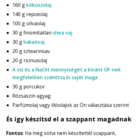
160 g
kókuszolaj
140 g repceolaj
100 g olívaolaj
30 g finomítatlan
shea vaj
30 g
kakaóvaj
20 g sztearinsav
20 g ricinusolaj
A víz és a NaOH mennyiségét a kívánt ÜF-nek
megfelelően számítsa ki saját maga
30 g porcukor
Rózsaszín agyag
Parfümolaj vagy illóolajok az Ön választása szerint
És így készítsd el a szappant magadnak
Fontos
: Ha még soha nem készítettél szappant,