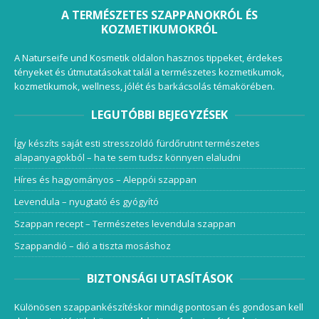
A TERMÉSZETES SZAPPANOKRÓL ÉS
KOZMETIKUMOKRÓL
A Naturseife und Kosmetik oldalon hasznos tippeket, érdekes
tényeket és útmutatásokat talál a természetes kozmetikumok,
kozmetikumok, wellness, jólét és barkácsolás témakörében.
LEGUTÓBBI BEJEGYZÉSEK
Így készíts saját esti stresszoldó fürdőrutint természetes
alapanyagokból – ha te sem tudsz könnyen elaludni
Híres és hagyományos – Aleppói szappan
Levendula – nyugtató és gyógyító
Szappan recept – Természetes levendula szappan
Szappandió – dió a tiszta mosáshoz
BIZTONSÁGI UTASÍTÁSOK
Különösen szappankészítéskor mindig pontosan és gondosan kell