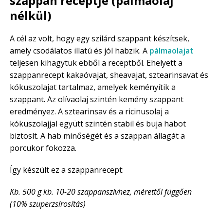
szappan receptje (pálmaolaj
nélkül)
A cél az volt, hogy egy szilárd szappant készítsek,
amely csodálatos illatú és jól habzik. A
pálmaolajat
teljesen kihagytuk ebből a receptből. Ehelyett a
szappanrecept kakaóvajat, sheavajat, sztearinsavat és
kókuszolajat tartalmaz, amelyek keményítik a
szappant. Az olívaolaj szintén kemény szappant
eredményez. A sztearinsav és a ricinusolaj a
kókuszolajjal együtt szintén stabil és buja habot
biztosít. A hab minőségét és a szappan állagát a
porcukor fokozza.
Így készült ez a szappanrecept:
Kb. 500 g kb. 10-20 szappanszívhez, mérettől függően
(10% szuperzsírosítás)