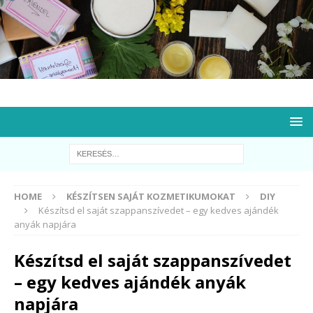
HOME
KÉSZÍTSEN SAJÁT KOZMETIKUMOKAT
DIY
Készítsd el saját szappanszívedet – egy kedves ajándék
anyák napjára
Készítsd el saját szappanszívedet
– egy kedves ajándék anyák
napjára