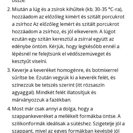
össze.
Miután a lúg és a zsírok kihűltek (kb. 30-35 °C-ra),
hozzáadom az előzőleg kimért és szitált porcukrot
a zsírhoz Az előzőleg lemért és szitált porcukrot
hozzáadom a zsírhoz, és jól elkeverem. A lúgot
ezután egy szitán keresztül a zsírral együtt az
edénybe öntöm. Kérjük, hogy legkésőbb ennél a
lépésnél ne felejtsünk el védőszemüveget és
kesztyűt viselni.
Keverje a keveréket homogénre, és botmixerrel
sűrítse be. Ezután vegyük ki a keverék felét, és
színezzük be tetszés szerint (itt rózsaszín
agyaggal). Mindkét felét illatosítjuk és
márványozzuk a fazékban.
Most már csak annyi a dolga, hogy a
szappankeveréket a mellékelt formákba öntse. A
szilikonformák ideálisak a sütéshez. Szigetelje jól a
szappant, mivel az egyes formákban kevésbé jól