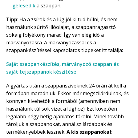
gélesedik
a szappan.
Tipp
: Ha a zsírok és a lúg jól ki tud hűlni, és nem
használunk sűrítő illóolajat, a szappanragasztó
sokáig folyékony marad. Így van elég idő a
márványozásra. A márványozással és a
szappankészítéssel kapcsolatos tippeket itt találja:
Saját szappankészítés, márványozó szappan és
saját tejszappanok készítése
A gyártás után a szappanszíveknek 24 órán át kell a
formában maradniuk. Ekkor már megszilárdulnak, és
könnyen kivehetők a formából (amennyiben nem
használunk túl sok vizet a lúghoz). Ezt követően
legalább négy hétig ajánlatos tárolni. Minél tovább
tároljuk a szappanokat, annál szilárdabbak és
termékenyebbek lesznek.
A kis szappanokat