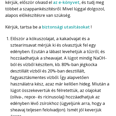
kérjük, először olvasd el
az e-könyvet
, és tudj meg
többet a szappankészítésről. Mivel lúggal dolgozol,
alapos előkészítésre van szükség.
Kérjük, tartsa be a
biztonsági utasításokat
!
Először a kókuszolajat, a kakaóvajat és a
sztearinsavat mérjük ki és olvasztjuk fel egy
edényben. Ezután a lábast levehetjük a tűzről, és
hozzáadhatjuk a sheavajat. A lúgot mindig NaOH-
ból és vízből készítem, kb. 80%-ban jégkocka
desztillált vízből és 20%-ban desztillált,
fagyasztásmentes vízből. Így alapvetően
használatra kész, azaz már kellően hideg. Miután a
lúgot összekevertük és félretettük, az olajokat
(olíva-, repce- és ricinusolaj) hozzáadhatjuk az
edényben lévő zsírokhoz (ügyeljünk arra, hogy a
sheavaj teljesen felolvadjon). Ismét jól keverjük