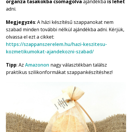
organza tasakokba csomagolva
ajándékba
is lehet
adni.
Megjegyzés
: A házi készítésű szappanokat nem
szabad minden további nélkül ajándékba adni. Kérjük,
olvassa el ezt a cikket:
https://szappanszerelem.hu/hazi-keszitesu-
kozmetikumokat-ajandekozni-szabad/
Tipp
: Az
Amazonon
nagy választékban találsz
praktikus szilikonformákat szappankészítéshez!