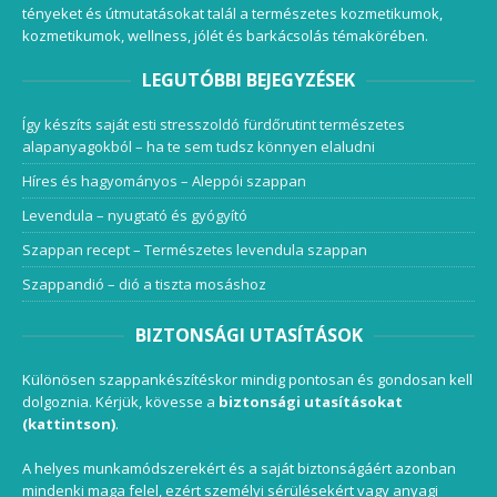
tényeket és útmutatásokat talál a természetes kozmetikumok,
kozmetikumok, wellness, jólét és barkácsolás témakörében.
LEGUTÓBBI BEJEGYZÉSEK
Így készíts saját esti stresszoldó fürdőrutint természetes
alapanyagokból – ha te sem tudsz könnyen elaludni
Híres és hagyományos – Aleppói szappan
Levendula – nyugtató és gyógyító
Szappan recept – Természetes levendula szappan
Szappandió – dió a tiszta mosáshoz
BIZTONSÁGI UTASÍTÁSOK
Különösen szappankészítéskor mindig pontosan és gondosan kell
dolgoznia. Kérjük, kövesse a
biztonsági utasításokat
(kattintson)
.
A helyes munkamódszerekért és a saját biztonságáért azonban
mindenki maga felel, ezért személyi sérülésekért vagy anyagi