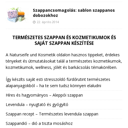
Szappancsomagolás: sablon szappanos
dobozokhoz
22. április 2014
TERMÉSZETES SZAPPAN ÉS KOZMETIKUMOK ÉS
SAJÁT SZAPPAN KÉSZÍTÉSE
A Naturseife und Kosmetik oldalon hasznos tippeket, érdekes
tényeket és útmutatásokat talál a természetes kozmetikumok,
kozmetikumok, wellness, jólét és barkácsolás témakörében.
Így készíts saját esti stresszoldó fürdőrutint természetes
alapanyagokból – ha te sem tudsz könnyen elaludni
Híres és hagyományos – Aleppói szappan
Levendula – nyugtató és gyógyító
Szappan recept – Természetes levendula szappan
Szappandió – dió a tiszta mosáshoz