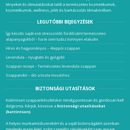
tényeket és útmutatásokat talál a természetes kozmetikumok,
kozmetikumok, wellness, jólét és barkácsolás témakörében.
LEGUTÓBBI BEJEGYZÉSEK
Így készíts saját esti stresszoldó fürdőrutint természetes
alapanyagokból – ha te sem tudsz könnyen elaludni
Híres és hagyományos – Aleppói szappan
Levendula – nyugtató és gyógyító
Szappan recept – Természetes levendula szappan
Szappandió – dió a tiszta mosáshoz
BIZTONSÁGI UTASÍTÁSOK
Különösen szappankészítéskor mindig pontosan és gondosan kell
dolgoznia. Kérjük, kövesse a
biztonsági utasításokat
(kattintson)
.
A helyes munkamódszerekért és a saját biztonságáért azonban
mindenki maga felel, ezért személyi sérülésekért vagy anyagi