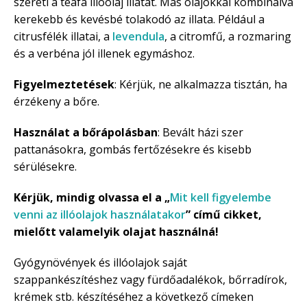
szereti a teafa illóolaj illatát. Más olajokkal kombinálva
kerekebb és kevésbé tolakodó az illata. Például a
citrusfélék illatai, a
levendula
, a citromfű, a rozmaring
és a verbéna jól illenek egymáshoz.
Figyelmeztetések
: Kérjük, ne alkalmazza tisztán, ha
érzékeny a bőre.
Használat a bőrápolásban
: Bevált házi szer
pattanásokra, gombás fertőzésekre és kisebb
sérülésekre.
Kérjük, mindig olvassa el a „
Mit kell figyelembe
venni az illóolajok használatakor
” című cikket,
mielőtt valamelyik olajat használná!
Gyógynövények és illóolajok saját
szappankészítéshez vagy fürdőadalékok, bőrradírok,
krémek stb. készítéséhez a következő címeken