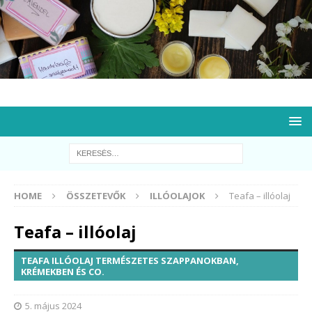
HOME
ÖSSZETEVŐK
ILLÓOLAJOK
Teafa – illóolaj
Teafa – illóolaj
TEAFA ILLÓOLAJ TERMÉSZETES SZAPPANOKBAN,
KRÉMEKBEN ÉS CO.
5. május 2024