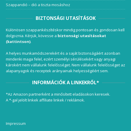
Szappandió – dió a tiszta mosáshoz
BIZTONSÁGI UTASÍTÁSOK
Különösen szappankészítéskor mindig pontosan és gondosan kell
dolgoznia. Kérjük, kövesse a
biztonsági utasításokat
(kattintson)
.
A helyes munkamódszerekért és a saját biztonságáért azonban
mindenki maga felel, ezért személyi sérülésekért vagy anyagi
károkért nem vállalunk felelősséget. Nem vállalunk felelősséget az
alapanyagok és receptek arányainak helyességéért sem.
INFORMÁCIÓK A LINKEKRŐL*
*Az Amazon partnerként a minősített eladásokon keresek.
A *-gal jelölt linkek affiliate linkek / reklámok.
Impressum