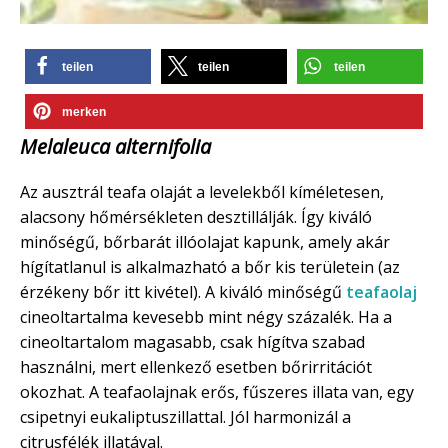
teilen
teilen
teilen
merken
Melaleuca alternifolia
Az ausztrál teafa olaját a levelekből kíméletesen,
alacsony hőmérsékleten desztillálják. Így kiváló
minőségű, bőrbarát illóolajat kapunk, amely akár
hígítatlanul is alkalmazható a bőr kis területein (az
érzékeny bőr itt kivétel). A kiváló minőségű
teafaolaj
cineoltartalma kevesebb mint négy százalék. Ha a
cineoltartalom magasabb, csak hígítva szabad
használni, mert ellenkező esetben bőrirritációt
okozhat. A teafaolajnak erős, fűszeres illata van, egy
csipetnyi eukaliptuszillattal. Jól harmonizál a
citrusfélék illatával.