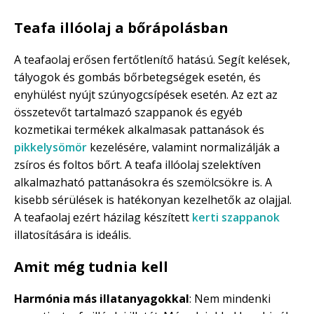
Teafa illóolaj a bőrápolásban
A teafaolaj erősen fertőtlenítő hatású. Segít kelések,
tályogok és gombás bőrbetegségek esetén, és
enyhülést nyújt szúnyogcsípések esetén. Az ezt az
összetevőt tartalmazó szappanok és egyéb
kozmetikai termékek alkalmasak pattanások és
pikkelysömör
kezelésére, valamint normalizálják a
zsíros és foltos bőrt. A teafa illóolaj szelektíven
alkalmazható pattanásokra és szemölcsökre is. A
kisebb sérülések is hatékonyan kezelhetők az olajjal.
A teafaolaj ezért házilag készített
kerti szappanok
illatosítására is ideális.
Amit még tudnia kell
Harmónia más illatanyagokkal
: Nem mindenki