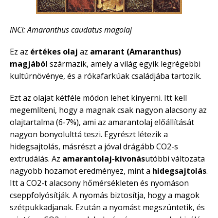
INCI: Amaranthus caudatus magolaj
Ez az
értékes olaj
az
amarant (Amaranthus)
magjából
származik, amely a világ egyik legrégebbi
kultúrnövénye, és a rókafarkúak családjába tartozik.
Ezt az olajat kétféle módon lehet kinyerni. Itt kell
megemlíteni, hogy a magnak csak nagyon alacsony az
olajtartalma (6-7%), ami az amarantolaj előállítását
nagyon bonyolulttá teszi. Egyrészt létezik a
hidegsajtolás, másrészt a jóval drágább CO2-s
extrudálás. Az
amarantolaj-kivonás
utóbbi változata
nagyobb hozamot eredményez, mint a
hidegsajtolás
.
Itt a CO2-t alacsony hőmérsékleten és nyomáson
cseppfolyósítják. A nyomás biztosítja, hogy a magok
szétpukkadjanak. Ezután a nyomást megszüntetik, és