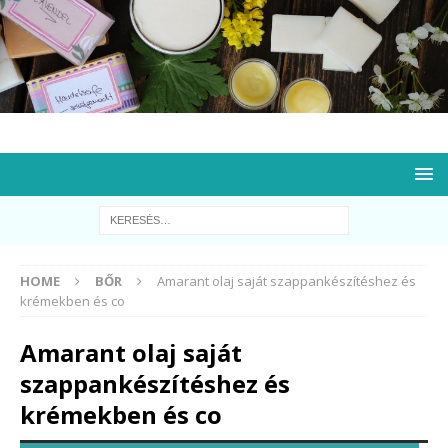
HOME
BŐR
Amarant olaj saját szappankészítéshez és
krémekben és co
Amarant olaj saját
szappankészítéshez és
krémekben és co