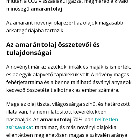
miután a CO2 visszaalakul gázzá, megmarad a kiváló
minőségű
amarantolaj
.
Az amarant növényi olaj ezért az olajok magasabb
árkategóriájába tartozik.
Az amarántolaj összetevői és
tulajdonságai
A növényt már az aztékok, inkák és maják is ismerték,
és az egyik alapvető táplálékuk volt. A növény magas
fehérjetartalma és a benne található ásványi anyagok
kedvező összetételt alkotnak az ember számára.
Maga az olaj tiszta, világossárga színű, és határozott
illata van, ha nem illatosított keverékekben
használják. Az
amarantolaj
70%-ban
telítetlen
zsírsavakat
tartalmaz, és más növényi olajokkal
ellentétben meglehetősen magas a szkvalén aránya