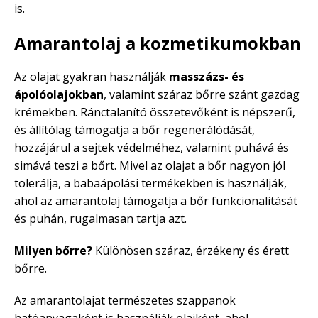
is.
Amarantolaj a kozmetikumokban
Az olajat gyakran használják
masszázs- és
ápolóolajokban
, valamint száraz bőrre szánt gazdag
krémekben. Ránctalanító összetevőként is népszerű,
és állítólag támogatja a bőr regenerálódását,
hozzájárul a sejtek védelméhez, valamint puhává és
simává teszi a bőrt. Mivel az olajat a bőr nagyon jól
tolerálja, a babaápolási termékekben is használják,
ahol az amarantolaj támogatja a bőr funkcionalitását
és puhán, rugalmasan tartja azt.
Milyen bőrre?
Különösen száraz, érzékeny és érett
bőrre.
Az amarantolajat természetes szappanok
hatóanyagaként is használják olajként, ahol