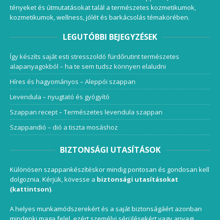
tényeket és útmutatásokat talál a természetes kozmetikumok,
kozmetikumok, wellness, jólét és barkácsolás témakörében.
LEGUTÓBBI BEJEGYZÉSEK
Így készíts saját esti stresszoldó fürdőrutint természetes
alapanyagokból – ha te sem tudsz könnyen elaludni
Híres és hagyományos – Aleppói szappan
Levendula – nyugtató és gyógyító
Szappan recept – Természetes levendula szappan
Szappandió – dió a tiszta mosáshoz
BIZTONSÁGI UTASÍTÁSOK
Különösen szappankészítéskor mindig pontosan és gondosan kell
dolgoznia. Kérjük, kövesse a
biztonsági utasításokat
(kattintson)
.
A helyes munkamódszerekért és a saját biztonságáért azonban
mindenki maga felel, ezért személyi sérülésekért vagy anyagi