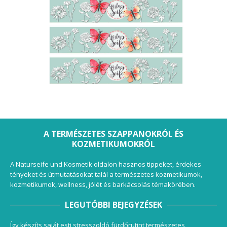
A TERMÉSZETES SZAPPANOKRÓL ÉS
KOZMETIKUMOKRÓL
A Naturseife und Kosmetik oldalon hasznos tippeket, érdekes
tényeket és útmutatásokat talál a természetes kozmetikumok,
kozmetikumok, wellness, jólét és barkácsolás témakörében.
LEGUTÓBBI BEJEGYZÉSEK
Így készíts saját esti stresszoldó fürdőrutint természetes