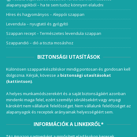
alapanyagokból – ha te sem tudsz könnyen elaludni
Híres és hagyományos – Aleppói szappan
Levendula – nyugtató és gyógyító
Szappan recept – Természetes levendula szappan
Szappandió – dió a tiszta mosáshoz
BIZTONSÁGI UTASÍTÁSOK
Különösen szappankészítéskor mindig pontosan és gondosan kell
dolgoznia. Kérjük, kövesse a
biztonsági utasításokat
(kattintson)
.
A helyes munkamódszerekért és a saját biztonságáért azonban
mindenki maga felel, ezért személyi sérülésekért vagy anyagi
károkért nem vállalunk felelősséget. Nem vállalunk felelősséget az
alapanyagok és receptek arányainak helyességéért sem.
INFORMÁCIÓK A LINKEKRŐL*
*Az Amazon partnerként a minősített eladásokon keresek.