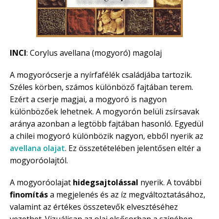
INCI
: Corylus avellana (mogyoró) magolaj
A mogyorócserje a nyírfafélék családjába tartozik.
Széles körben, számos különböző fajtában terem.
Ezért a cserje magjai, a mogyoró is nagyon
különbözőek lehetnek. A mogyorón belüli zsírsavak
aránya azonban a legtöbb fajtában hasonló. Egyedül
a chilei mogyoró különbözik nagyon, ebből nyerik az
avellana olajat
. Ez összetételében jelentősen eltér a
mogyoróolajtól.
A mogyoróolajat
hidegsajtolással
nyerik. A további
finomítás
a megjelenés és az íz megváltoztatásához,
valamint az értékes összetevők elvesztéséhez
vezethet. Vizuálisan az olaj elsősorban a színében