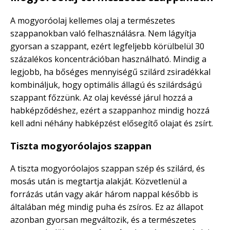
A mogyoróolaj kellemes olaj a természetes
szappanokban való felhasználásra. Nem lágyítja
gyorsan a szappant, ezért legfeljebb körülbelül 30
százalékos koncentrációban használható. Mindig a
legjobb, ha bőséges mennyiségű szilárd zsiradékkal
kombináljuk, hogy optimális állagú és szilárdságú
szappant főzzünk. Az olaj kevéssé járul hozzá a
habképződéshez, ezért a szappanhoz mindig hozzá
kell adni néhány habképzést elősegítő olajat és zsírt.
Tiszta mogyoróolajos szappan
A tiszta mogyoróolajos szappan szép és szilárd, és
mosás után is megtartja alakját. Közvetlenül a
forrázás után vagy akár három nappal később is
általában még mindig puha és zsíros. Ez az állapot
azonban gyorsan megváltozik, és a természetes