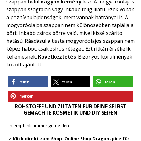
szappan belül
nagyon kemény
lesz. A mogyoróolajos
szappan szagtalan vagy inkább félig illatú. Ezek voltak
a pozitív tulajdonságok, mert vannak hátrányai is. A
mogyoróolajos szappan nem különösebben táplálja a
bőrt. Inkább zsíros bőrre való, mivel kissé szárító
hatású. Ráadásul a tiszta mogyoróolajos szappan nem
képez habot, csak zsíros réteget. Ezt ritkán érzékelik
kellemesnek.
Következtetés
: Bizonyos körülmények
között ajánlott.
teilen
teilen
teilen
merken
ROHSTOFFE UND ZUTATEN FÜR DEINE SELBST
GEMACHTE KOSMETIK UND DIY SEIFEN
Ich empfehle immer gerne den
–> Klick direkt zum Shop: Online Shop Dragonspice für