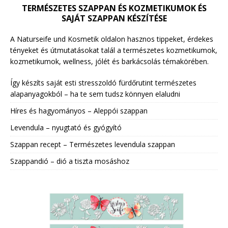
TERMÉSZETES SZAPPAN ÉS KOZMETIKUMOK ÉS
SAJÁT SZAPPAN KÉSZÍTÉSE
A Naturseife und Kosmetik oldalon hasznos tippeket, érdekes
tényeket és útmutatásokat talál a természetes kozmetikumok,
kozmetikumok, wellness, jólét és barkácsolás témakörében.
Így készíts saját esti stresszoldó fürdőrutint természetes
alapanyagokból – ha te sem tudsz könnyen elaludni
Híres és hagyományos – Aleppói szappan
Levendula – nyugtató és gyógyító
Szappan recept – Természetes levendula szappan
Szappandió – dió a tiszta mosáshoz