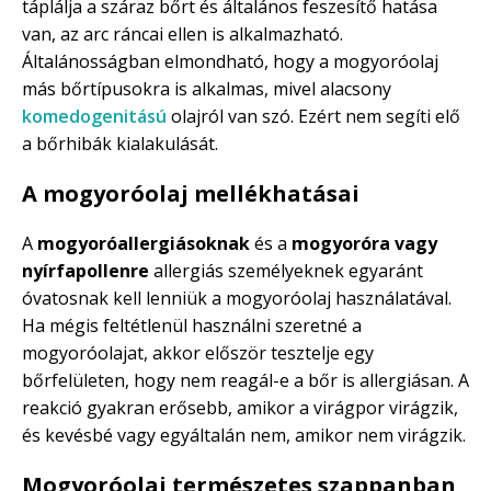
táplálja a száraz bőrt és általános feszesítő hatása
van, az arc ráncai ellen is alkalmazható.
Általánosságban elmondható, hogy a mogyoróolaj
más bőrtípusokra is alkalmas, mivel alacsony
komedogenitású
olajról van szó. Ezért nem segíti elő
a bőrhibák kialakulását.
A mogyoróolaj mellékhatásai
A
mogyoróallergiásoknak
és a
mogyoróra vagy
nyírfapollenre
allergiás személyeknek egyaránt
óvatosnak kell lenniük a mogyoróolaj használatával.
Ha mégis feltétlenül használni szeretné a
mogyoróolajat, akkor először tesztelje egy
bőrfelületen, hogy nem reagál-e a bőr is allergiásan. A
reakció gyakran erősebb, amikor a virágpor virágzik,
és kevésbé vagy egyáltalán nem, amikor nem virágzik.
Mogyoróolaj természetes szappanban