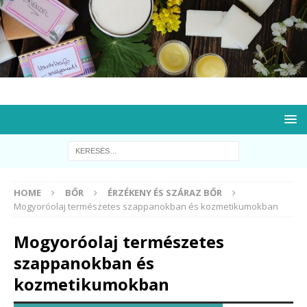
HOME
BŐR
ÉRZÉKENY ÉS SZÁRAZ BŐR
Mogyoróolaj természetes szappanokban és kozmetikumokban
Mogyoróolaj természetes
szappanokban és
kozmetikumokban