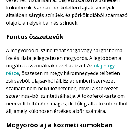
különbözik. Vannak pörköletlen fajták, amelyek
általában sárgás színűek, és pörkölt dióból származó
olajok, amelyek barnás színűek.
Fontos összetevők
A mogyoróolaj színe tehát sárga vagy sárgásbarna.
Íze és illata jellegzetesen mogyorós. A legtöbben a
nugátra asszociálnak ezzel az ízzel. Az
olaj nagy
része
, összesen mintegy háromnegyede telítetlen
zsírsavból, olajsavból áll. Ez az emberi szervezet
számára nem nélkülözhetetlen, mivel a szervezet
sztearinsavból szintetizálhatja. A tokoferol-tartalom
nem volt feltűnően magas, de főleg alfa-tokoferolból
áll, amely különösen értékes a bőr számára.
Mogyoróolaj a kozmetikumokban