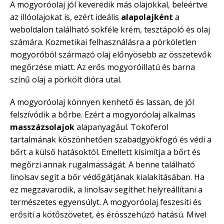
A mogyoróolaj jól keveredik más olajokkal, beleértve
az illóolajokat is, ezért ideális
alapolajként
a
weboldalon található sokféle krém, tesztápoló és olaj
számára. Kozmetikai felhasználásra a pörköletlen
mogyoróból származó olaj előnyösebb az összetevők
megőrzése miatt. Az erős mogyoróillatú és barna
színű olaj a pörkölt dióra utal.
A mogyoróolaj könnyen kenhető és lassan, de jól
felszívódik a bőrbe. Ezért a mogyoróolaj alkalmas
masszázsolajok
alapanyagául. Tokoferol
tartalmának köszönhetően szabadgyökfogó és védi a
bőrt a külső hatásoktól. Emellett kisimítja a bőrt és
megőrzi annak rugalmasságát. A benne található
linolsav segít a bőr védőgátjának kialakításában. Ha
ez megzavarodik, a linolsav segíthet helyreállítani a
természetes egyensúlyt. A mogyoróolaj feszesíti és
erősíti a kötőszövetet, és érösszehúzó hatású. Mivel