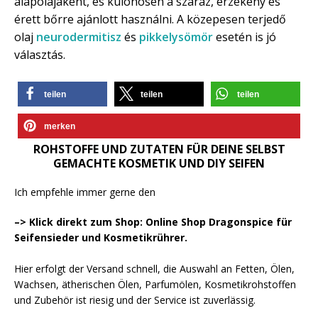
alapolajaként, és különösen a száraz, érzékeny és
érett bőrre ajánlott használni. A közepesen terjedő
olaj
neurodermitisz
és
pikkelysömör
esetén is jó
választás.
teilen
teilen
teilen
merken
ROHSTOFFE UND ZUTATEN FÜR DEINE SELBST
GEMACHTE KOSMETIK UND DIY SEIFEN
Ich empfehle immer gerne den
–> Klick direkt zum Shop: Online Shop Dragonspice für
Seifensieder und Kosmetikrührer.
Hier erfolgt der Versand schnell, die Auswahl an Fetten, Ölen,
Wachsen, ätherischen Ölen, Parfumölen, Kosmetikrohstoffen
und Zubehör ist riesig und der Service ist zuverlässig.