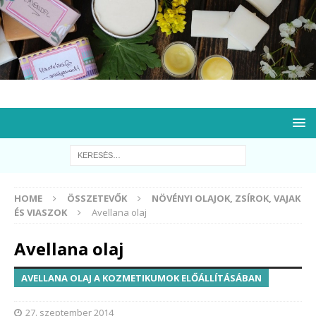
HOME
ÖSSZETEVŐK
NÖVÉNYI OLAJOK, ZSÍROK, VAJAK
ÉS VIASZOK
Avellana olaj
Avellana olaj
AVELLANA OLAJ A KOZMETIKUMOK ELŐÁLLÍTÁSÁBAN
27. szeptember 2014