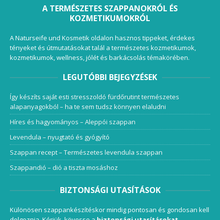
A TERMÉSZETES SZAPPANOKRÓL ÉS
KOZMETIKUMOKRÓL
A Naturseife und Kosmetik oldalon hasznos tippeket, érdekes
tényeket és útmutatásokat talál a természetes kozmetikumok,
kozmetikumok, wellness, jólét és barkácsolás témakörében.
LEGUTÓBBI BEJEGYZÉSEK
Így készíts saját esti stresszoldó fürdőrutint természetes
alapanyagokból – ha te sem tudsz könnyen elaludni
Híres és hagyományos – Aleppói szappan
Levendula – nyugtató és gyógyító
Szappan recept – Természetes levendula szappan
Szappandió – dió a tiszta mosáshoz
BIZTONSÁGI UTASÍTÁSOK
Különösen szappankészítéskor mindig pontosan és gondosan kell
dolgoznia. Kérjük, kövesse a
biztonsági utasításokat