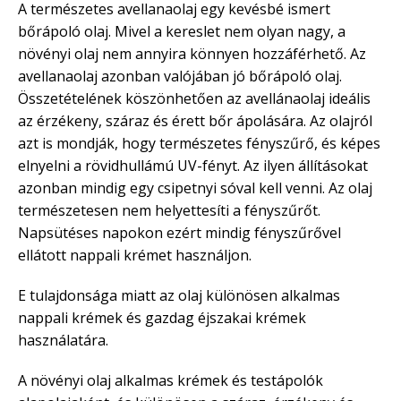
A természetes avellanaolaj egy kevésbé ismert
bőrápoló olaj. Mivel a kereslet nem olyan nagy, a
növényi olaj nem annyira könnyen hozzáférhető. Az
avellanaolaj azonban valójában jó bőrápoló olaj.
Összetételének köszönhetően az avellánaolaj ideális
az érzékeny, száraz és érett bőr ápolására. Az olajról
azt is mondják, hogy természetes fényszűrő, és képes
elnyelni a rövidhullámú UV-fényt. Az ilyen állításokat
azonban mindig egy csipetnyi sóval kell venni. Az olaj
természetesen nem helyettesíti a fényszűrőt.
Napsütéses napokon ezért mindig fényszűrővel
ellátott nappali krémet használjon.
E tulajdonsága miatt az olaj különösen alkalmas
nappali krémek és gazdag éjszakai krémek
használatára.
A növényi olaj alkalmas krémek és testápolók