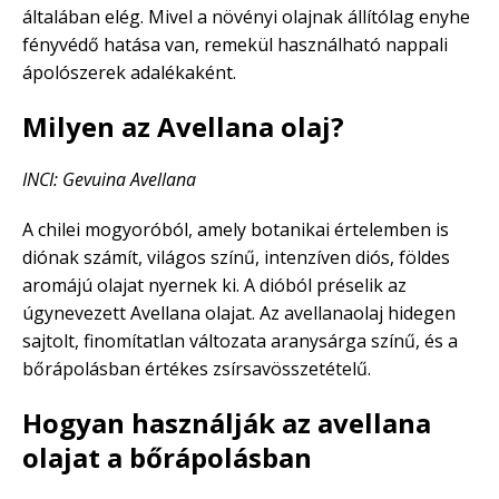
általában elég. Mivel a növényi olajnak állítólag enyhe
fényvédő hatása van, remekül használható nappali
ápolószerek adalékaként.
Milyen az Avellana olaj?
INCI: Gevuina Avellana
A chilei mogyoróból, amely botanikai értelemben is
diónak számít, világos színű, intenzíven diós, földes
aromájú olajat nyernek ki. A dióból préselik az
úgynevezett Avellana olajat. Az avellanaolaj hidegen
sajtolt, finomítatlan változata aranysárga színű, és a
bőrápolásban értékes zsírsavösszetételű.
Hogyan használják az avellana
olajat a bőrápolásban