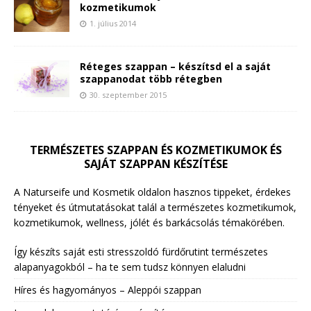
kozmetikumok
1. július 2014
Réteges szappan – készítsd el a saját
szappanodat több rétegben
30. szeptember 2015
TERMÉSZETES SZAPPAN ÉS KOZMETIKUMOK ÉS
SAJÁT SZAPPAN KÉSZÍTÉSE
A Naturseife und Kosmetik oldalon hasznos tippeket, érdekes
tényeket és útmutatásokat talál a természetes kozmetikumok,
kozmetikumok, wellness, jólét és barkácsolás témakörében.
Így készíts saját esti stresszoldó fürdőrutint természetes
alapanyagokból – ha te sem tudsz könnyen elaludni
Híres és hagyományos – Aleppói szappan