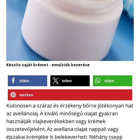
Készíts saját krémet - emulziók keverése
teilen
teilen
teilen
merken
Különösen a száraz és érzékeny bőrre jótékonyan hat
az avellánolaj. A kiváló minőségű olajat gyakran
használják olajkeverékekben vagy krémek
összetevőjeként. Az avellana olajat nappali vagy
éjszakai krémjébe is belekeverheti. Néhány csepp