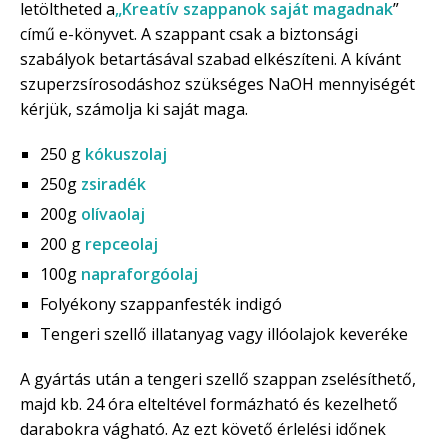
letöltheted a
„Kreatív szappanok saját magadnak
”
című e-könyvet. A szappant csak a biztonsági
szabályok betartásával szabad elkészíteni. A kívánt
szuperzsírosodáshoz szükséges NaOH mennyiségét
kérjük, számolja ki saját maga.
250 g
kókuszolaj
250g
zsiradék
200g
olívaolaj
200 g
repceolaj
100g
napraforgóolaj
Folyékony szappanfesték indigó
Tengeri szellő illatanyag vagy illóolajok keveréke
A gyártás után a tengeri szellő szappan zselésíthető,
majd kb. 24 óra elteltével formázható és kezelhető
darabokra vágható. Az ezt követő érlelési időnek