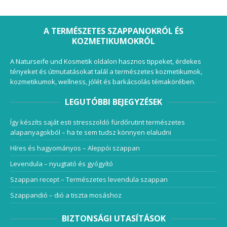
A TERMÉSZETES SZAPPANOKRÓL ÉS
KOZMETIKUMOKRÓL
A Naturseife und Kosmetik oldalon hasznos tippeket, érdekes
tényeket és útmutatásokat talál a természetes kozmetikumok,
kozmetikumok, wellness, jólét és barkácsolás témakörében.
LEGUTÓBBI BEJEGYZÉSEK
Így készíts saját esti stresszoldó fürdőrutint természetes
alapanyagokból – ha te sem tudsz könnyen elaludni
Híres és hagyományos – Aleppói szappan
Levendula – nyugtató és gyógyító
Szappan recept – Természetes levendula szappan
Szappandió – dió a tiszta mosáshoz
BIZTONSÁGI UTASÍTÁSOK