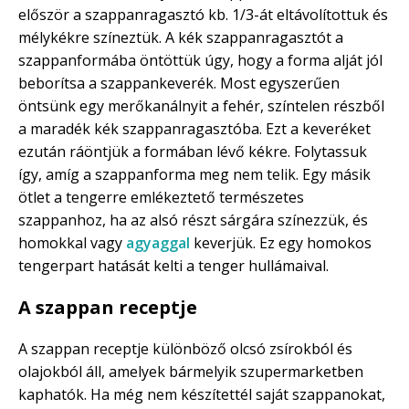
először a szappanragasztó kb. 1/3-át eltávolítottuk és
mélykékre színeztük. A kék szappanragasztót a
szappanformába öntöttük úgy, hogy a forma alját jól
beborítsa a szappankeverék. Most egyszerűen
öntsünk egy merőkanálnyit a fehér, színtelen részből
a maradék kék szappanragasztóba. Ezt a keveréket
ezután ráöntjük a formában lévő kékre. Folytassuk
így, amíg a szappanforma meg nem telik. Egy másik
ötlet a tengerre emlékeztető természetes
szappanhoz, ha az alsó részt sárgára színezzük, és
homokkal vagy
agyaggal
keverjük. Ez egy homokos
tengerpart hatását kelti a tenger hullámaival.
A szappan receptje
A szappan receptje különböző olcsó zsírokból és
olajokból áll, amelyek bármelyik szupermarketben
kaphatók. Ha még nem készítettél saját szappanokat,