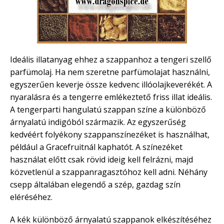
Ideális illatanyag ehhez a szappanhoz a tengeri szellő
parfümolaj. Ha nem szeretne parfümolajat használni,
egyszerűen keverje össze kedvenc illóolajkeverékét. A
nyaralásra és a tengerre emlékeztető friss illat ideális.
A tengerparti hangulatú szappan színe a különböző
árnyalatú indigóból származik. Az egyszerűség
kedvéért folyékony szappanszínezéket is használhat,
például a Gracefruitnál kaphatót. A színezéket
használat előtt csak rövid ideig kell felrázni, majd
közvetlenül a szappanragasztóhoz kell adni. Néhány
csepp általában elegendő a szép, gazdag szín
eléréséhez.
A kék különböző árnyalatú szappanok elkészítéséhez