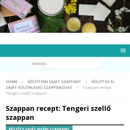
HOME
KÉSZÍTSEN SAJÁT SZAPPANT
KÉSZÍTSD EL
SAJÁT KÜLÖNLEGES SZAPPANODAT
Szappan recept:
Tengeri szellő szappan
Szappan recept: Tengeri szellő
szappan
KÉSZÍTS SAJÁT NYÁRI SZAPPANT