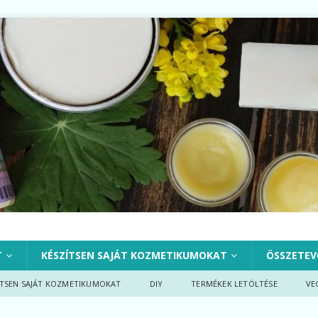
T
KÉSZÍTSEN SAJÁT KOZMETIKUMOKAT
ÖSSZETEV
ÍTSEN SAJÁT KOZMETIKUMOKAT
DIY
TERMÉKEK LETÖLTÉSE
VE