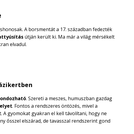
e
shonosak. A borsmentát a 17. században fedezték
attyúsítás
útján került ki. Ma már a világ mérsékelt
ran elvadul.
ázikertben
gondozható
. Szereti a meszes, humuszban gazdag
elyet
. Fontos a rendszeres öntözés, mivel a
. A gyomokat gyakran el kell távolítani, hogy ne
ny ősszel elszárad, de tavasszal rendszerint gond