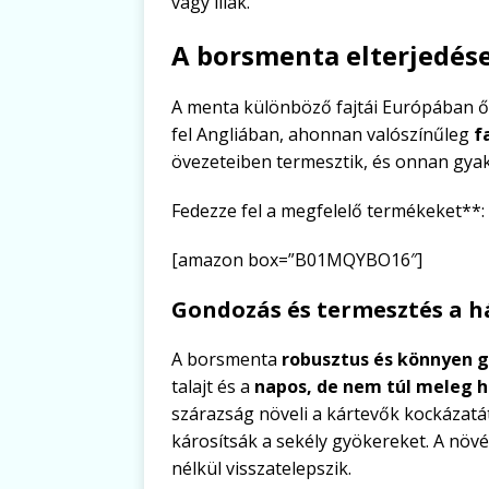
vagy lilák.
A borsmenta elterjedés
A menta különböző fajtái Európában ő
fel Angliában, ahonnan valószínűleg
f
övezeteiben termesztik, és onnan gyak
Fedezze fel a megfelelő termékeket**:
[amazon box=”B01MQYBO16″]
Gondozás és termesztés a h
A borsmenta
robusztus és könnyen 
talajt és a
napos, de nem túl meleg h
szárazság növeli a kártevők kockázatát
károsítsák a sekély gyökereket. A növé
nélkül visszatelepszik.