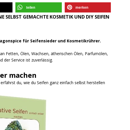
teilen
merken
E SELBST GEMACHTE KOSMETIK UND DIY SEIFEN
ragonspice für Seifensieder und Kosmetikrührer.
l an Fetten, Ölen, Wachsen, ätherischen Ölen, Parfumölen,
 der Service ist zuverlässig.
ber machen
fährst du, wie du Seifen ganz einfach selbst herstellen