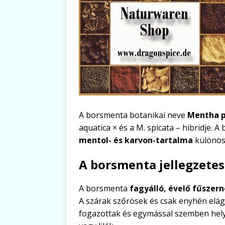
A borsmenta botanikai neve
Mentha p
aquatica × és a M. spicata – hibridje. 
mentol- és karvon-tartalma
különö
A borsmenta jellegzete
A borsmenta
fagyálló, évelő fűszer
A szárak szőrösek és csak enyhén elág
fogazottak és egymással szemben hely