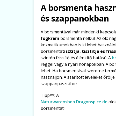
A borsmenta hasz
és szappanokban
A borsmentával már mindenki kapcsola
fogkrém
borsmenta nélkül. Az ok: nagy
kozmetikumokban is ki lehet használn
borsmenta
tisztítja, tisztítja és friss
szintén frissítő és élénkítő hatású. A
b
reggel vagy a nyári hónapokban. A borsm
lehet. Ha borsmentával szeretne termé
használjon. A szárított leveleket őröl
szappanpasztához.
Tipp**: A
Naturwarenshop Dragonspice.de
olda
borsmentát!