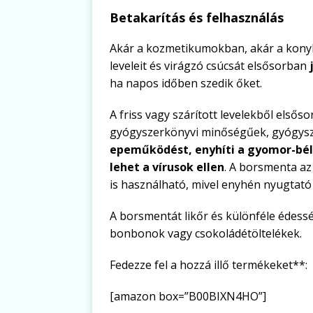
Betakarítás és felhasználás
Akár a kozmetikumokban, akár a kony
leveleit és virágzó csúcsát elsősorban
ha napos időben szedik őket.
A friss vagy szárított levelekből elsős
gyógyszerkönyvi minőségűek, gyógysze
epeműködést, enyhíti a gyomor-bél
lehet a vírusok ellen
. A borsmenta az
is használható, mivel enyhén nyugtató
A borsmentát likőr és különféle édessé
bonbonok vagy csokoládétöltelékek.
Fedezze fel a hozzá illő termékeket**:
[amazon box=”B00BIXN4HO”]