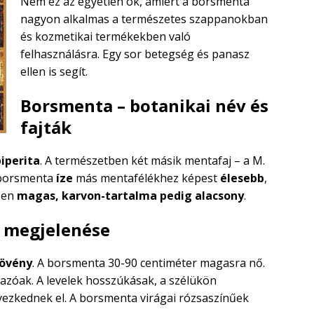
Nem ez az egyetlen ok, amiért a borsmenta
nagyon alkalmas a természetes szappanokban
és kozmetikai termékekben való
felhasználásra. Egy sor betegség és panasz
ellen is segít.
Borsmenta – botanikai név és
fajták
iperita
. A természetben két másik mentafaj – a M.
A borsmenta
íze
más mentafélékhez képest
élesebb
,
sen
magas, karvon-tartalma pedig alacsony
.
s megjelenése
növény
. A borsmenta 30-90 centiméter magasra nő.
azóak. A levelek hosszúkásak, a szélükön
ezkednek el. A borsmenta virágai rózsaszínűek