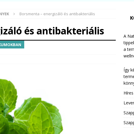
NYEK
Borsmenta – energizáló és antibakteriális
K
záló és antibakteriális
A Nat
tippe
IKUMOKBAN
a te
welln
Így k
termé
könny
Híre
Leven
Szap
Szapp