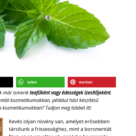
teilen
merken
ek már ismerik
teafűként vagy édességek ízesítőjeként
.
entát kozmetikumokban, például házi készítésű
a kozmetikumokban? Tudjon meg többet itt:
Kevés olyan növény van, amelyet erősebben
társítunk a frissességhez, mint a borsmentát.