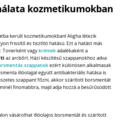
nálata kozmetikumokban
tba került kozmetikumokban! Aligha létezik
on frissítő és tisztító hatású. Ezt a hatást más
i: Tonerként vagy
krémek
adalékaként a
íti
az arcbőrt. Házi készítésű szappanokhoz adva
orsmentás szappanok
ezért különösen alkalmasak
enta illóolajjal együtt antibakteriális hatása is
szetes szappant főzni, akkor szárított borsmentát
je minél finomabbra, majd adja hozzá a besűrűsödött
lon vásárolhat illóolajos borsmentát és szárított