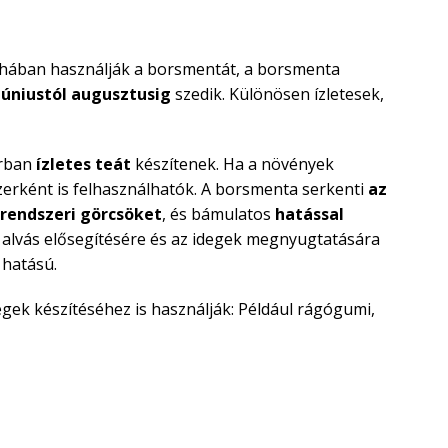
hában használják a borsmentát, a borsmenta
júniustól augusztusig
szedik. Különösen ízletesek,
orban
ízletes teát
készítenek. Ha a növények
rként is felhasználhatók. A borsmenta serkenti
az
rendszeri görcsöket
, és bámulatos
hatással
 alvás elősegítésére és az idegek megnyugtatására
 hatású.
gek készítéséhez is használják: Például rágógumi,