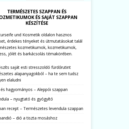
TERMÉSZETES SZAPPAN ÉS
OZMETIKUMOK ÉS SAJÁT SZAPPAN
KÉSZÍTÉSE
urseife und Kosmetik oldalon hasznos
ket, érdekes tényeket és útmutatásokat talál
rmészetes kozmetikumok, kozmetikumok,
ess, jólét és barkácsolás témakörében.
észíts saját esti stresszoldó fürdőrutint
szetes alapanyagokból – ha te sem tudsz
en elaludni
s és hagyományos – Aleppói szappan
dula – nyugtató és gyógyító
pan recept – Természetes levendula szappan
andió – dió a tiszta mosáshoz