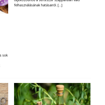
felhasználásának hatásairól.
[…]
s sok
k