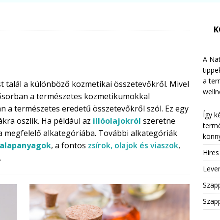
K
A Nat
tippe
a te
t talál a különböző kozmetikai összetevőkről. Mivel
welln
sősorban a természetes kozmetikumokkal
an a természetes eredetű összetevőkről szól. Ez egy
Így k
ákra oszlik. Ha például az
illóolajokról
szeretne
termé
 megfelelő alkategóriába. További alkategóriák
könny
 alapanyagok
, a fontos
zsírok, olajok és viaszok
,
Híre
.
Leven
Szap
Szapp