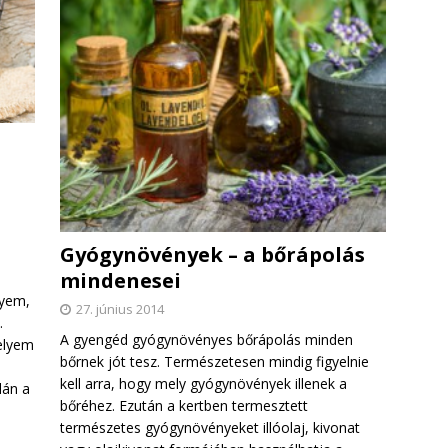
Gyógynövények – a bőrápolás
mindenesei
lyem,
27. június 2014
.
A gyengéd gyógynövényes bőrápolás minden
elyem
bőrnek jót tesz. Természetesen mindig figyelnie
kell arra, hogy mely gyógynövények illenek a
lán a
bőréhez. Ezután a kertben termesztett
természetes gyógynövényeket illóolaj, kivonat