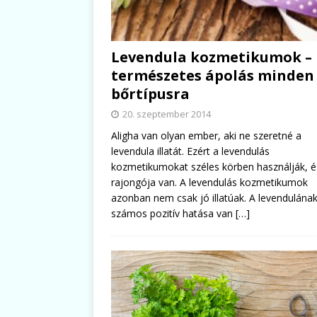
Levendula kozmetikumok –
természetes ápolás minden
bőrtípusra
20. szeptember 2014
Aligha van olyan ember, aki ne szeretné a
levendula illatát. Ezért a levendulás
kozmetikumokat széles körben használják, é
rajongója van. A levendulás kozmetikumok
azonban nem csak jó illatúak. A levendulána
számos pozitív hatása van
[…]