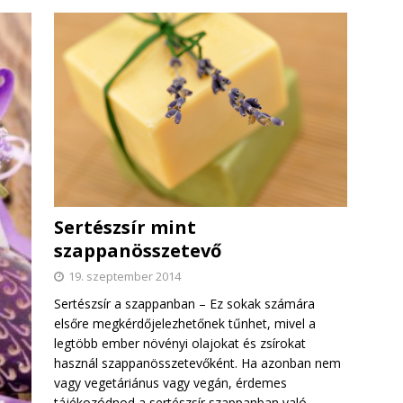
Sertészsír mint
szappanösszetevő
19. szeptember 2014
Sertészsír a szappanban – Ez sokak számára
elsőre megkérdőjelezhetőnek tűnhet, mivel a
legtöbb ember növényi olajokat és zsírokat
használ szappanösszetevőként. Ha azonban nem
vagy vegetáriánus vagy vegán, érdemes
tájékozódnod a sertészsír szappanban való