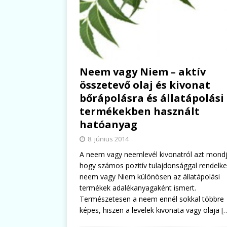
Neem vagy Niem – aktív
összetevő olaj és kivonat
bőrápolásra és állatápolási
termékekben használt
hatóanyag
8. június 2014
A neem vagy neemlevél kivonatról azt mondj
hogy számos pozitív tulajdonsággal rendelkez
neem vagy Niem különösen az állatápolási
termékek adalékanyagaként ismert.
Természetesen a neem ennél sokkal többre
képes, hiszen a levelek kivonata vagy olaja
[