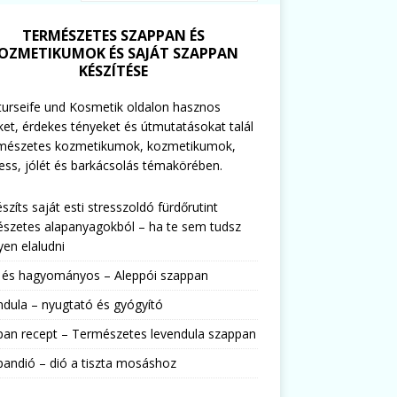
TERMÉSZETES SZAPPAN ÉS
OZMETIKUMOK ÉS SAJÁT SZAPPAN
KÉSZÍTÉSE
urseife und Kosmetik oldalon hasznos
ket, érdekes tényeket és útmutatásokat talál
rmészetes kozmetikumok, kozmetikumok,
ess, jólét és barkácsolás témakörében.
észíts saját esti stresszoldó fürdőrutint
szetes alapanyagokból – ha te sem tudsz
en elaludni
s és hagyományos – Aleppói szappan
dula – nyugtató és gyógyító
pan recept – Természetes levendula szappan
andió – dió a tiszta mosáshoz