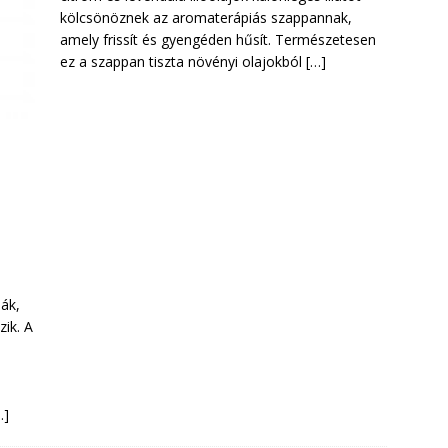
kölcsönöznek az aromaterápiás szappannak,
amely frissít és gyengéden hűsít. Természetesen
ez a szappan tiszta növényi olajokból
[…]
ák,
ik. A
…]