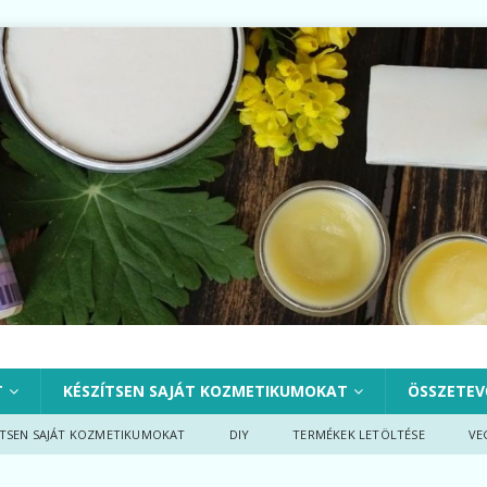
T
KÉSZÍTSEN SAJÁT KOZMETIKUMOKAT
ÖSSZETEV
ÍTSEN SAJÁT KOZMETIKUMOKAT
DIY
TERMÉKEK LETÖLTÉSE
VE