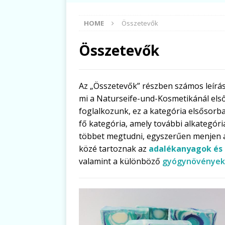
HOME
Összetevők
Összetevők
Az „Összetevők” részben számos leírás
mi a Naturseife-und-Kosmetikánál el
foglalkozunk, ez a kategória elsősorb
fő kategória, amely további alkategóri
többet megtudni, egyszerűen menjen a
közé tartoznak az
adalékanyagok és
valamint a különböző
gyógynövények