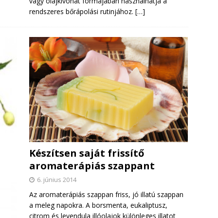
vagy olajkivonat formájában használhatja a
rendszeres bőrápolási rutinjához.
[…]
Készítsen saját frissítő
aromaterápiás szappant
6. június 2014
Az aromaterápiás szappan friss, jó illatú szappan
a meleg napokra. A borsmenta, eukaliptusz,
citrom és levendula illóolajok különleges illatot