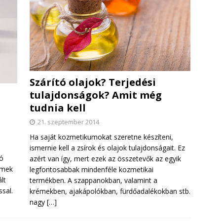
Szárító olajok? Terjedési
tulajdonságok? Amit még
tudnia kell
21. szeptember 2014
Ha saját kozmetikumokat szeretne készíteni,
ismernie kell a zsírok és olajok tulajdonságait. Ez
ó
azért van így, mert ezek az összetevők az egyik
emek
legfontosabbak mindenféle kozmetikai
lt
termékben. A szappanokban, valamint a
sal.
krémekben, ajakápolókban, fürdőadalékokban stb.
nagy
[…]