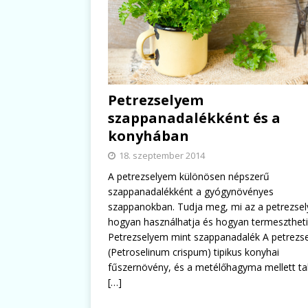
Petrezselyem
szappanadalékként és a
konyhában
18. szeptember 2014
A petrezselyem különösen népszerű
szappanadalékként a gyógynövényes
szappanokban. Tudja meg, mi az a petrezse
hogyan használhatja és hogyan termesztheti
Petrezselyem mint szappanadalék A petrezs
(Petroselinum crispum) tipikus konyhai
fűszernövény, és a metélőhagyma mellett ta
[…]