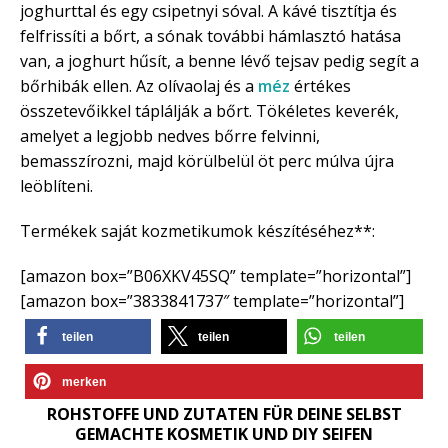
joghurttal és egy csipetnyi sóval. A kávé tisztítja és
felfrissíti a bőrt, a sónak további hámlasztó hatása
van, a joghurt hűsít, a benne lévő tejsav pedig segít a
bőrhibák ellen. Az olívaolaj és a
méz
értékes
összetevőikkel táplálják a bőrt. Tökéletes keverék,
amelyet a legjobb nedves bőrre felvinni,
bemasszírozni, majd körülbelül öt perc múlva újra
leöblíteni.
Termékek saját kozmetikumok készítéséhez**:
[amazon box=”B06XKV45SQ” template=”horizontal”]
[amazon box=”3833841737″ template=”horizontal”]
teilen
teilen
teilen
merken
ROHSTOFFE UND ZUTATEN FÜR DEINE SELBST
GEMACHTE KOSMETIK UND DIY SEIFEN