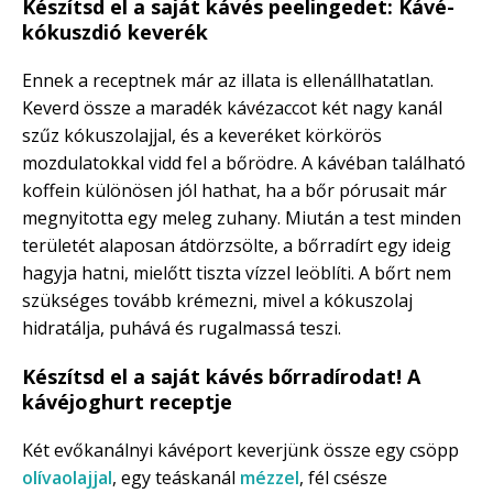
Készítsd el a saját kávés peelingedet: Kávé-
kókuszdió keverék
Ennek a receptnek már az illata is ellenállhatatlan.
Keverd össze a maradék kávézaccot két nagy kanál
szűz kókuszolajjal, és a keveréket körkörös
mozdulatokkal vidd fel a bőrödre. A kávéban található
koffein különösen jól hathat, ha a bőr pórusait már
megnyitotta egy meleg zuhany. Miután a test minden
területét alaposan átdörzsölte, a bőrradírt egy ideig
hagyja hatni, mielőtt tiszta vízzel leöblíti. A bőrt nem
szükséges tovább krémezni, mivel a kókuszolaj
hidratálja, puhává és rugalmassá teszi.
Készítsd el a saját kávés bőrradírodat! A
kávéjoghurt receptje
Két evőkanálnyi kávéport keverjünk össze egy csöpp
olívaolajjal
, egy teáskanál
mézzel
, fél csésze