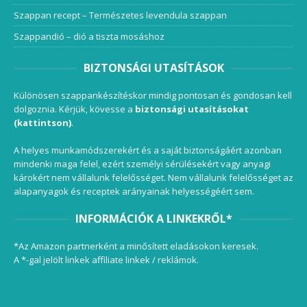
Szappan recept – Természetes levendula szappan
Szappandió – dió a tiszta mosáshoz
BIZTONSÁGI UTASÍTÁSOK
Különösen szappankészítéskor mindig pontosan és gondosan kell
dolgoznia. Kérjük, kövesse a
biztonsági utasításokat
(kattintson)
.
A helyes munkamódszerekért és a saját biztonságáért azonban
mindenki maga felel, ezért személyi sérülésekért vagy anyagi
károkért nem vállalunk felelősséget. Nem vállalunk felelősséget az
alapanyagok és receptek arányainak helyességéért sem.
INFORMÁCIÓK A LINKEKRŐL*
*Az Amazon partnerként a minősített eladásokon keresek.
A *-gal jelölt linkek affiliate linkek / reklámok.