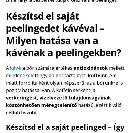
Készítsd el saját
peelingedet kávéval –
Milyen hatása van a
kávénak a peelingekben?
A
kávé
a bőr számára értékes
antioxidánsok
mellett
mindenekelőtt egy dolgot tartalmaz:
koffeint
. Ami
miatt forró italként olyan népszerű, az a bőrünkre is
pozitív hatással van. A koffein serkenti a
vérkeringést
,
vízelvezető tulajdonságainak
köszönhetően méregtelenítő
hatású, ezért kiváló
cellulitiszölő
.
Készítsd el a saját peelinged – Így