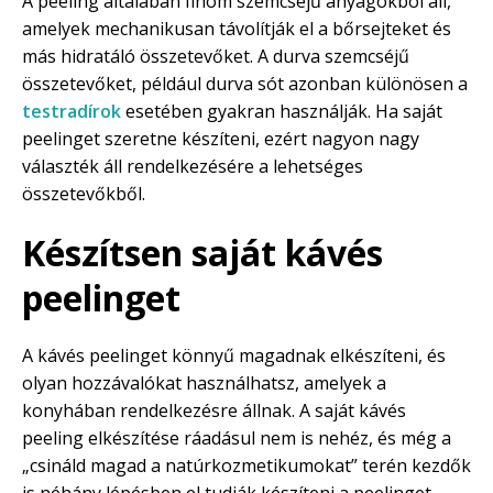
A peeling általában finom szemcséjű anyagokból áll,
amelyek mechanikusan távolítják el a bőrsejteket és
más hidratáló összetevőket. A durva szemcséjű
összetevőket, például durva sót azonban különösen a
testradírok
esetében gyakran használják. Ha saját
peelinget szeretne készíteni, ezért nagyon nagy
választék áll rendelkezésére a lehetséges
összetevőkből.
Készítsen saját kávés
peelinget
A kávés peelinget könnyű magadnak elkészíteni, és
olyan hozzávalókat használhatsz, amelyek a
konyhában rendelkezésre állnak. A saját kávés
peeling elkészítése ráadásul nem is nehéz, és még a
„csináld magad a natúrkozmetikumokat” terén kezdők
is néhány lépésben el tudják készíteni a peelinget.