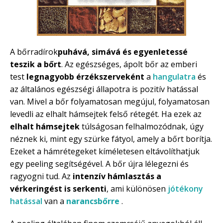
A bőrradírok
puhává, simává és egyenletessé
teszik a bőrt
. Az egészséges, ápolt bőr az emberi
test
legnagyobb érzékszerveként
a
hangulatra
és
az általános egészségi állapotra is pozitív hatással
van. Mivel a bőr folyamatosan megújul, folyamatosan
levedli az elhalt hámsejtek felső rétegét. Ha ezek az
elhalt hámsejtek
túlságosan felhalmozódnak, úgy
néznek ki, mint egy szürke fátyol, amely a bőrt borítja.
Ezeket a hámrétegeket kíméletesen eltávolíthatjuk
egy peeling segítségével. A bőr újra lélegezni és
ragyogni tud. Az
intenzív hámlasztás a
vérkeringést is serkenti
, ami különösen
jótékony
hatással
van a
narancsbőrre
.