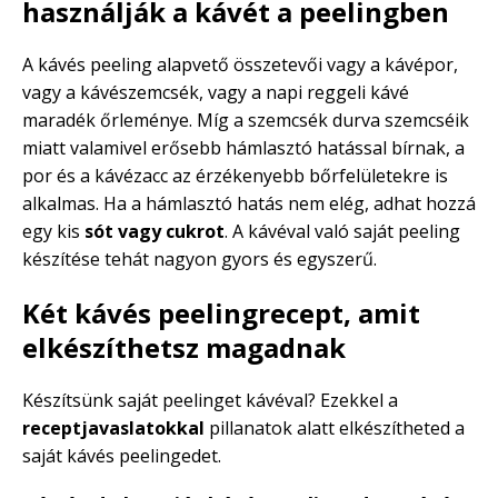
használják a kávét a peelingben
A kávés peeling alapvető összetevői vagy a kávépor,
vagy a kávészemcsék, vagy a napi reggeli kávé
maradék őrleménye. Míg a szemcsék durva szemcséik
miatt valamivel erősebb hámlasztó hatással bírnak, a
por és a kávézacc az érzékenyebb bőrfelületekre is
alkalmas. Ha a hámlasztó hatás nem elég, adhat hozzá
egy kis
sót vagy cukrot
. A kávéval való saját peeling
készítése tehát nagyon gyors és egyszerű.
Két kávés peelingrecept, amit
elkészíthetsz magadnak
Készítsünk saját peelinget kávéval? Ezekkel a
receptjavaslatokkal
pillanatok alatt elkészítheted a
saját kávés peelingedet.