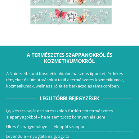
A TERMÉSZETES SZAPPANOKRÓL ÉS
KOZMETIKUMOKRÓL
A Naturseife und Kosmetik oldalon hasznos tippeket, érdekes
tényeket és útmutatásokat talál a természetes kozmetikumok,
kozmetikumok, wellness, jólét és barkácsolás témakörében.
LEGUTÓBBI BEJEGYZÉSEK
Így készíts saját esti stresszoldó fürdőrutint természetes
alapanyagokból – ha te sem tudsz könnyen elaludni
Híres és hagyományos – Aleppói szappan
Levendula – nyugtató és gyógyító