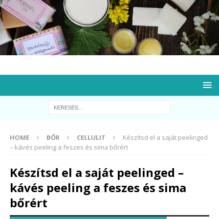
HOME
BŐR
CELLULIT
Készítsd el a saját peelinged
– kávés peeling a feszes és sima bőrért
Készítsd el a saját peelinged –
kávés peeling a feszes és sima
bőrért